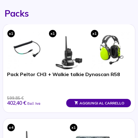
Packs
x1
x1
x1
Pack Peltor CH3 + Walkie talkie Dynascan R58
599,85 €
402,40 €
AGGIUNGI AL CARRELLO
Escl. Iva
x4
x1