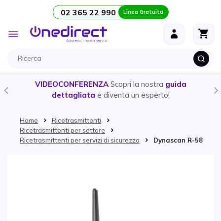
02 365 22 990
Linea Gratuita
Salta al contenuto
Toggle
Nav
VIDEOCONFERENZA
Scopri la nostra
guida
dettagliata
e diventa un esperto!
Home
Ricetrasmittenti
Ricetrasmittenti per settore
Ricetrasmittenti per servizi di sicurezza
Dynascan R-58
Vai alla fine della galleria di immagini