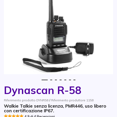
1
2
3
4
5
6
7
Dynascan R-58
Vai all'inizio della galleria di immagini
Riferimento prodotto DYNR58 // Riferimento produttore 1158
Walkie Talkie senza licenza, PMR446, uso libero
con certificazione IP67.
4.9 di 4 Recensioni