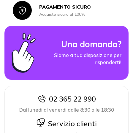
PAGAMENTO SICURO
Icon
Acquisto sicuro al 100%
Una domanda?
Siamo a tua disposizione per
risponderti!
02 365 22 990
icon
Dal lunedi al venerdi dalle 8:30 alle 18:30
icon
Servizio clienti