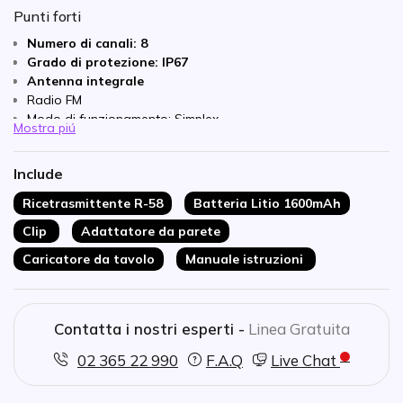
Punti forti
Numero di canali: 8
Grado di protezione: IP67
Antenna integrale
Radio FM
Modo di funzionamento: Simplex
Mostra piú
Connessione auricolare di tipo Motorola 2 pin.
Include
Ricetrasmittente R-58
Batteria Litio 1600mAh
Clip
Adattatore da parete
Caricatore da tavolo
Manuale istruzioni
Contatta i nostri esperti -
Linea Gratuita
02 365 22 990
F.A.Q
Live Chat