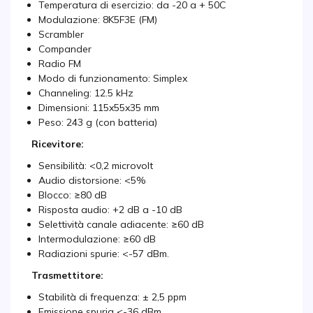
Temperatura di esercizio: da -20 a + 50C
Modulazione: 8K5F3E (FM)
Scrambler
Compander
Radio FM
Modo di funzionamento: Simplex
Channeling: 12.5 kHz
Dimensioni: 115x55x35 mm
Peso: 243 g (con batteria)
Ricevitore:
Sensibilità: <0,2 microvolt
Audio distorsione: <5%
Blocco: ≥80 dB
Risposta audio: +2 dB a -10 dB
Selettività canale adiacente: ≥60 dB
Intermodulazione: ≥60 dB
Radiazioni spurie: <-57 dBm.
Trasmettitore:
Stabilità di frequenza: ± 2,5 ppm
Emissione spuria <-36 dBm