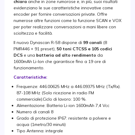
chiara
anche in zone rumorose e, in più, suoi risultati
evidenziano le sue caratteristiche innovative come
encoder per fornire conversazioni private. Offre
numerose altre funzioni come la funzione SCAN e VOX
per poter realizzare conversazioni a mani libere con
scioltezza e facilità.
Il nuovo Dynascan R-58 dispone di
99 canali
(8
PMR446 + 91 preset),
50 toni CTCSS e 105 codici
DCS
e una
batteria ad alto rendimento
da
1600mAh Li-Ion che garantisce fino a 19 ore di
funzionamento.
Caratteristiche:
Frequenze: 446.00625 MHz a 446.09375 MHz (Tx/Rx).
87-108 MHz (Solo ricezione in radio FM
commerciale).Ciclo di lavoro: 100 %.
Alimentazione: Batteria Li-ion 1600mAh 7,4 Vcc
Numero di canali 8
Grado di protezione IP67: resistente a polvere e
acqua (1metro/30 minuti)
Tipo Antenna: integrale