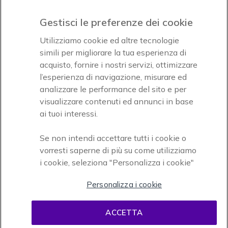
Gestisci le preferenze dei cookie
Icon
Icon
Icon
Utilizziamo cookie ed altre tecnologie
simili per migliorare la tua esperienza di
acquisto, fornire i nostri servizi, ottimizzare
Icon
Paga facilmente ed in assoluta sicurezza
l’esperienza di navigazione, misurare ed
analizzare le performance del sito e per
Accettiamo
visualizzare contenuti ed annunci in base
ai tuoi interessi.
Se non intendi accettare tutti i cookie o
vorresti saperne di più su come utilizziamo
i cookie, seleziona "Personalizza i cookie"
Onedirect, azienda del gruppo INCEPT
Personalizza i cookie
ACCETTA