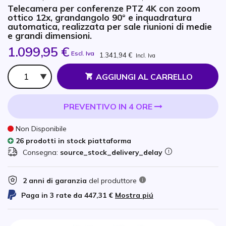
Telecamera per conferenze PTZ 4K con zoom
ottico 12x, grandangolo 90° e inquadratura
automatica, realizzata per sale riunioni di medie
e grandi dimensioni.
1.099,95 €
Escl. Iva
1.341,94 €
Incl. Iva
Qtà
AGGIUNGI AL CARRELLO
PREVENTIVO IN 4 ORE
Non Disponibile
26 prodotti in stock piattaforma
Consegna:
source_stock_delivery_delay
2 anni di garanzia
del produttore
Paga in 3 rate da
447,31 €
Mostra piú