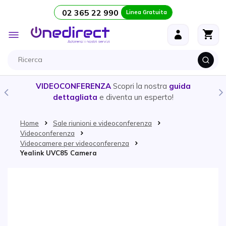
02 365 22 990
Linea Gratuita
Salta al contenuto
Toggle
Nav
VIDEOCONFERENZA
Scopri la nostra
guida
dettagliata
e diventa un esperto!
Home
Sale riunioni e videoconferenza
Videoconferenza
Videocamere per videoconferenza
Yealink UVC85 Camera
Vai alla fine della galleria di immagini