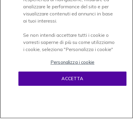
analizzare le performance del sito e per
Accettiamo
visualizzare contenuti ed annunci in base
ai tuoi interessi.
Se non intendi accettare tutti i cookie o
vorresti saperne di più su come utilizziamo
i cookie, seleziona "Personalizza i cookie"
Onedirect, azienda del gruppo INCEPT
Personalizza i cookie
ACCETTA
Condizioni d'uso
Condizioni di vendita
Disclaimer
contenuti
Informativa sulla privacy
Cookies