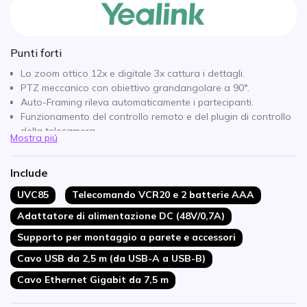
Punti forti
Lo zoom ottico 12x e digitale 3x cattura i dettagli.
PTZ meccanico con obiettivo grandangolare a 90°.
Auto-Framing rileva automaticamente i partecipanti.
Funzionamento del controllo remoto e del plugin di controllo
della telecamera.
Mostra piú
Integrazione audio con i dispositivi Yealink CP50/CPE40.
Gestione unificata dei dispositivi e reportistica semplificata.
Include
Installazione flessibile: tavolo, parete, soffitto, TV, treppiede.
UVC85
Telecomando VCR20 e 2 batterie AAA
Adattatore di alimentazione DC (48V/0,7A)
Supporto per montaggio a parete e accessori
Cavo USB da 2,5 m (da USB-A a USB-B)
Cavo Ethernet Gigabit da 7,5 m