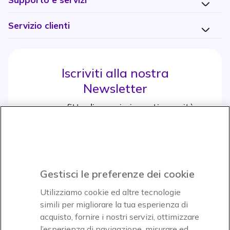
Servizio clienti
Iscriviti alla nostra
Newsletter
e approfitta di maggiori sconti e novità
Iscrviti subito
icon
Gestisci le preferenze dei cookie
Icon
Icon
Icon
Utilizziamo cookie ed altre tecnologie
simili per migliorare la tua esperienza di
acquisto, fornire i nostri servizi, ottimizzare
Icon
Paga facilmente ed in assoluta sicurezza
l’esperienza di navigazione, misurare ed