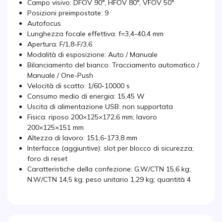
Campo visivo: DFOV 90°, HFOV 80°, VFOV 50°
Posizioni preimpostate: 9
Autofocus
Lunghezza focale effettiva: f=3,4-40,4 mm
Apertura: F/1,8-F/3,6
Modalità di esposizione: Auto / Manuale
Bilanciamento del bianco: Tracciamento automatico /
Manuale / One-Push
Velocità di scatto: 1/60-10000 s
Consumo medio di energia: 15,45 W
Uscita di alimentazione USB: non supportata
Fisica: riposo 200×125×172,6 mm; lavoro
200×125×151 mm
Altezza di lavoro: 151,6-173,8 mm
Interfacce (aggiuntive): slot per blocco di sicurezza;
foro di reset
Caratteristiche della confezione: G.W/CTN 15,6 kg;
N.W/CTN 14,5 kg; peso unitario 1,29 kg; quantità 4