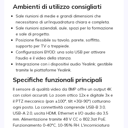
Ambienti di utilizzo consigliati
Sale riunioni di medie e grandi dimensioni che
necessitano di un'inquadratura chiara e completa.
Sale riunioni aziendali, aule, spazi per la formazione
e sale di progetto.
Posizione flessibile su tavolo, parete, soffitto,
supporto per TV o treppiede.
Configurazioni BYOD: una sola USB per attivare
l'audio e il video della stanza.
Integrazione con i dispositivi audio Yealink; gestibile
tramite le piattaforme Yealink.
Specifiche funzionali principali
Il sensore di qualità video da 8MP offre un output 4K
con colori accurati. Lo zoom ottico 12x e digitale 3x e
il PTZ meccanico (pan ±100°, tilt +30/-90°) catturano
ogni posto. La connettività comprende USB-B 3.0,
USB-A 2.0, uscita HDMI, Ethernet e I/O audio da 3,5
mm. Alimentazione tramite 48 V CC o 802.3at PoE.
Funzionamento 0-40°C, 10-95% RH. L'incorniciatura