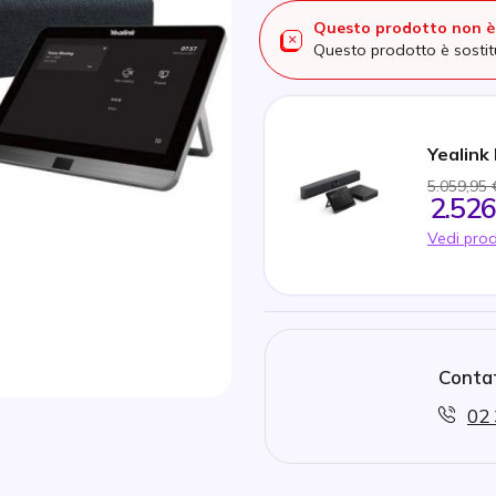
Questo prodotto non è 
Questo prodotto è sosti
Yealink
5.059,95 
2.526
Vedi prod
Contat
02 