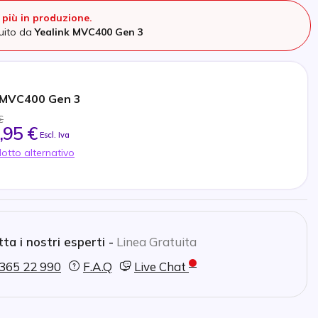
più in produzione.
tuito da
Yealink MVC400 Gen 3
 MVC400 Gen 3
€
,95 €
Escl. Iva
otto alternativo
ta i nostri esperti -
Linea Gratuita
365 22 990
F.A.Q
Live Chat