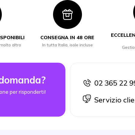
con
Icon
ECCELLEN
SPONIBILI
CONSEGNA IN 48 ORE
 molto altro
In tutta Italia, isole incluse
Gestio
 domanda?
02 365 22 9
icon
one per risponderti!
icon
Servizio clie