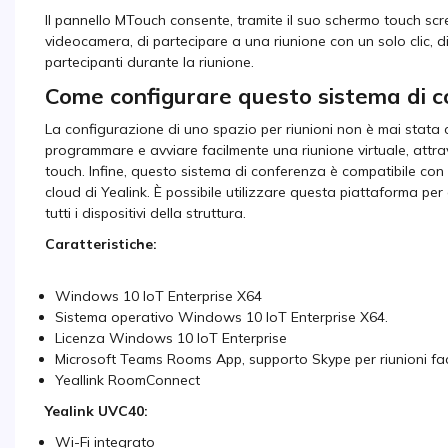
Il pannello MTouch consente, tramite il suo schermo touch scre
videocamera, di partecipare a una riunione con un solo clic, d
partecipanti durante la riunione.
Come configurare questo sistema di c
La configurazione di uno spazio per riunioni non è mai stata c
programmare e avviare facilmente una riunione virtuale, attr
touch. Infine, questo sistema di conferenza è compatibile con l
cloud di Yealink. È possibile utilizzare questa piattaforma pe
tutti i dispositivi della struttura.
Caratteristiche:
Windows 10 IoT Enterprise X64
Sistema operativo Windows 10 IoT Enterprise X64.
Licenza Windows 10 IoT Enterprise
Microsoft Teams Rooms App, supporto Skype per riunioni fac
Yeallink RoomConnect
Yealink UVC40:
Wi-Fi integrato