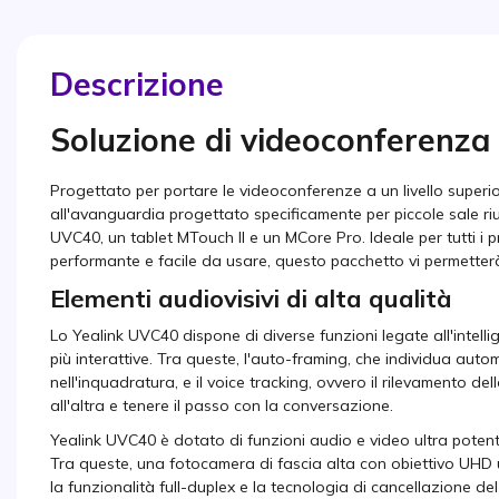
Descrizione
Soluzione di videoconferenza 
Progettato per portare le videoconferenze a un livello super
all'avanguardia progettato specificamente per piccole sale r
UVC40, un tablet MTouch II e un MCore Pro. Ideale per tutti i pr
performante e facile da usare, questo pacchetto vi permetterà 
Elementi audiovisivi di alta qualità
Lo Yealink UVC40 dispone di diverse funzioni legate all'intelli
più interattive. Tra queste, l'auto-framing, che individua aut
nell'inquadratura, e il voice tracking, ovvero il rilevamento de
all'altra e tenere il passo con la conversazione.
Yealink UVC40 è dotato di funzioni audio e video ultra potent
Tra queste, una fotocamera di fascia alta con obiettivo UHD
la funzionalità full-duplex e la tecnologia di cancellazione del