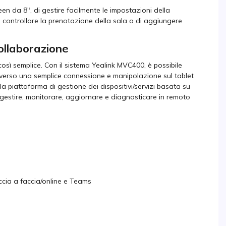
en da 8", di gestire facilmente le impostazioni della
i controllare la prenotazione della sala o di aggiungere
ollaborazione
osì semplice. Con il sistema Yealink MVC400, è possibile
averso una semplice connessione e manipolazione sul tablet
a piattaforma di gestione dei dispositivi/servizi basata su
r gestire, monitorare, aggiornare e diagnosticare in remoto
cia a faccia/online e Teams