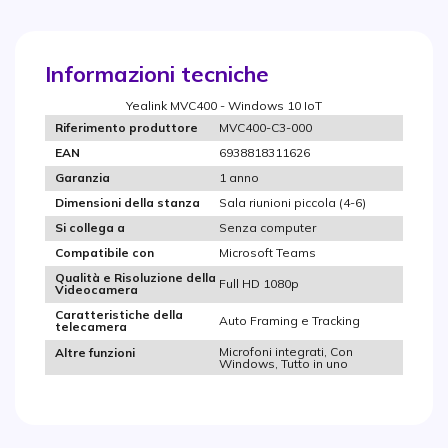
Informazioni tecniche
Yealink MVC400 - Windows 10 IoT
MVC400-C3-000
Riferimento produttore
6938818311626
EAN
1 anno
Garanzia
Sala riunioni piccola (4-6)
Dimensioni della stanza
Senza computer
Si collega a
Microsoft Teams
Compatibile con
Qualità e Risoluzione della
Full HD 1080p
Videocamera
Caratteristiche della
Auto Framing e Tracking
telecamera
Microfoni integrati, Con
Altre funzioni
Windows, Tutto in uno