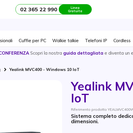
Linea
02 365 22 990
Gratuita
sionali
Cuffie per PC
Walkie talkie
Telefoni IP
Cordless
CONFERENZA
Scopri la nostra
guida dettagliata
e diventa un 
a
Yealink MVC400 - Windows 10 IoT
Yealink M
IoT
Riferimento prodotto YEALMVC400WI
Sistema completo dedica
dimensioni.