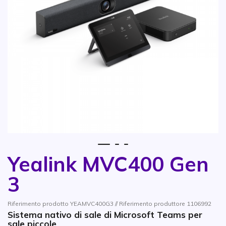
1
2
3
Yealink MVC400 Gen
Vai all'inizio della galleria di immagini
3
Riferimento prodotto YEAMVC400G3 // Riferimento produttore 1106992
Sistema nativo di sale di Microsoft Teams per
sale piccole