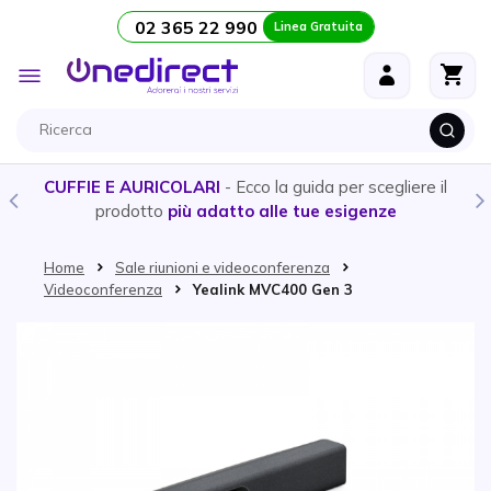
02 365 22 990
Linea Gratuita
Salta al contenuto
Toggle
Nav
CUFFIE E AURICOLARI
- Ecco la guida per scegliere il
prodotto
più adatto alle tue esigenze
Home
Sale riunioni e videoconferenza
Videoconferenza
Yealink MVC400 Gen 3
Vai alla fine della galleria di immagini