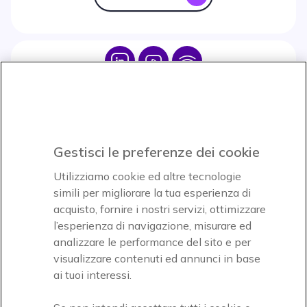
Icon
Icon
Icon
Icon
Paga facilmente ed in assoluta sicurezza
Gestisci le preferenze dei cookie
Accettiamo
Utilizziamo cookie ed altre tecnologie
simili per migliorare la tua esperienza di
acquisto, fornire i nostri servizi, ottimizzare
l’esperienza di navigazione, misurare ed
analizzare le performance del sito e per
visualizzare contenuti ed annunci in base
Onedirect, azienda del gruppo INCEPT
ai tuoi interessi.