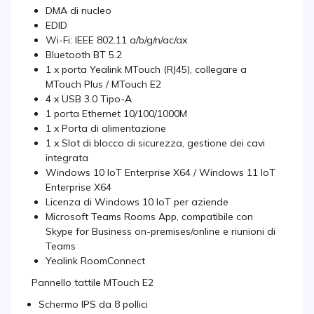
DMA di nucleo
EDID
Wi-Fi: IEEE 802.11 a/b/g/n/ac/ax
Bluetooth BT 5.2
1 x porta Yealink MTouch (RJ45), collegare a
MTouch Plus / MTouch E2
4 x USB 3.0 Tipo-A
1 porta Ethernet 10/100/1000M
1 x Porta di alimentazione
1 x Slot di blocco di sicurezza, gestione dei cavi
integrata
Windows 10 IoT Enterprise X64 / Windows 11 IoT
Enterprise X64
Licenza di Windows 10 IoT per aziende
Microsoft Teams Rooms App, compatibile con
Skype for Business on-premises/online e riunioni di
Teams
Yealink RoomConnect
Pannello tattile MTouch E2
Schermo IPS da 8 pollici