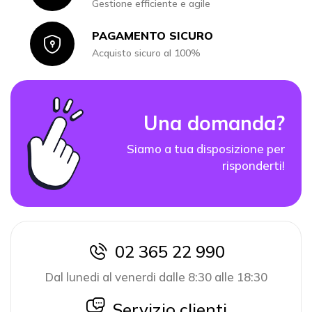
Gestione efficiente e agile
PAGAMENTO SICURO
Icon
Acquisto sicuro al 100%
Una domanda?
Siamo a tua disposizione per
risponderti!
02 365 22 990
icon
Dal lunedi al venerdi dalle 8:30 alle 18:30
icon
Servizio clienti