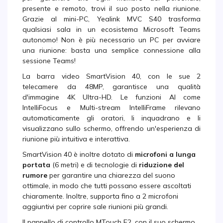
presente e remoto, trovi il suo posto nella riunione.
Grazie al mini-PC, Yealink MVC S40 trasforma
qualsiasi sala in un ecosistema Microsoft Teams
autonomo! Non è più necessario un PC per avviare
una riunione: basta una semplice connessione alla
sessione Teams!
La barra video SmartVision 40, con le sue 2
telecamere da 48MP, garantisce una qualità
d'immagine 4K Ultra-HD. Le funzioni AI come
IntelliFocus e Multi-stream IntelliFrame rilevano
automaticamente gli oratori, li inquadrano e li
visualizzano sullo schermo, offrendo un'esperienza di
riunione più intuitiva e interattiva.
SmartVision 40 è inoltre dotato di
microfoni a lunga
portata
(6 metri) e di tecnologie di
riduzione del
rumore
per garantire una chiarezza del suono
ottimale, in modo che tutti possano essere ascoltati
chiaramente. Inoltre, supporta fino a 2 microfoni
aggiuntivi per coprire sale riunioni più grandi.
Il pannello di controllo MTouch E2, con il suo schermo