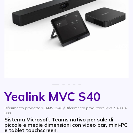
1
2
3
4
5
Yealink MVC S40
Vai all'inizio della galleria di immagini
Riferimento prodotto YEAMVCS40 // Riferimento produttore MVC S40-C4-
000
Sistema Microsoft Teams nativo per sale di
piccole e medie dimensioni con video bar, mini-PC
e tablet touchscreen.