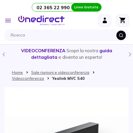
02 365 22 990
Linea Gratuita
Salta al contenuto
Toggle
Nav
VIDEOCONFERENZA
Scopri la nostra
guida
dettagliata
e diventa un esperto!
Home
Sale riunioni e videoconferenza
Videoconferenza
Yealink MVC S40
Vai alla fine della galleria di immagini