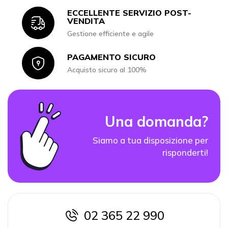
ECCELLENTE SERVIZIO POST-
Icon
VENDITA
Gestione efficiente e agile
PAGAMENTO SICURO
Icon
Acquisto sicuro al 100%
Una domanda?
Siamo a tua disposizione per
risponderti!
02 365 22 990
icon