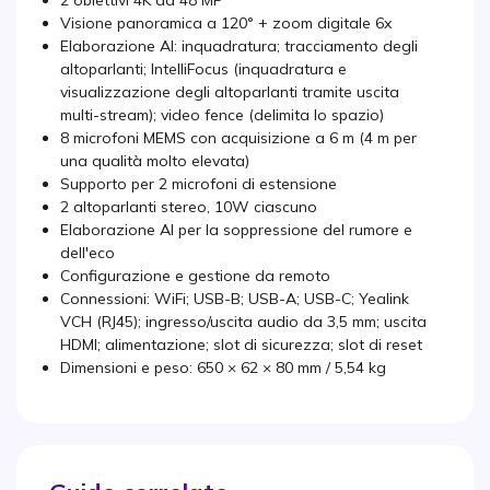
2 obiettivi 4K da 48 MP
Visione panoramica a 120° + zoom digitale 6x
Elaborazione AI: inquadratura; tracciamento degli
altoparlanti; IntelliFocus (inquadratura e
visualizzazione degli altoparlanti tramite uscita
multi-stream); video fence (delimita lo spazio)
8 microfoni MEMS con acquisizione a 6 m (4 m per
una qualità molto elevata)
Supporto per 2 microfoni di estensione
2 altoparlanti stereo, 10W ciascuno
Elaborazione AI per la soppressione del rumore e
dell'eco
Configurazione e gestione da remoto
Connessioni: WiFi; USB-B; USB-A; USB-C; Yealink
VCH (RJ45); ingresso/uscita audio da 3,5 mm; uscita
HDMI; alimentazione; slot di sicurezza; slot di reset
Dimensioni e peso: 650 × 62 × 80 mm / 5,54 kg