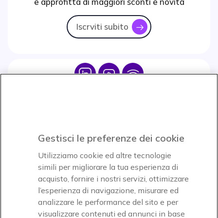
e approfitta di maggiori sconti e novità
Iscrviti subito
icon
Icon
Icon
Icon
Icon
Paga facilmente ed in assoluta sicurezza
Gestisci le preferenze dei cookie
Accettiamo
Utilizziamo cookie ed altre tecnologie
simili per migliorare la tua esperienza di
acquisto, fornire i nostri servizi, ottimizzare
l’esperienza di navigazione, misurare ed
analizzare le performance del sito e per
Onedirect, azienda del gruppo INCEPT
visualizzare contenuti ed annunci in base