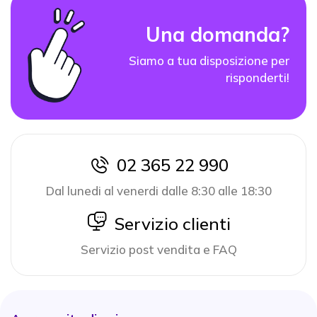
Una domanda?
Siamo a tua disposizione per
risponderti!
02 365 22 990
icon
Dal lunedi al venerdi dalle 8:30 alle 18:30
icon
Servizio clienti
Servizio post vendita e FAQ