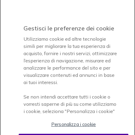
Icon
Paga facilmente ed in assoluta sicurezza
Gestisci le preferenze dei cookie
Accettiamo
Utilizziamo cookie ed altre tecnologie
simili per migliorare la tua esperienza di
acquisto, fornire i nostri servizi, ottimizzare
l’esperienza di navigazione, misurare ed
analizzare le performance del sito e per
visualizzare contenuti ed annunci in base
Onedirect, azienda del gruppo INCEPT
ai tuoi interessi.
Se non intendi accettare tutti i cookie o
vorresti saperne di più su come utilizziamo
i cookie, seleziona "Personalizza i cookie"
Personalizza i cookie