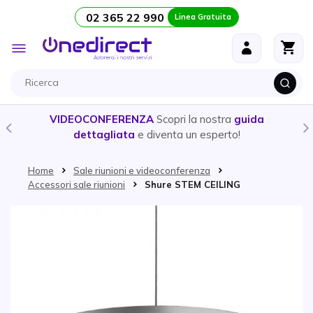
02 365 22 990
Linea Gratuita
Salta al contenuto
Toggle
Nav
VIDEOCONFERENZA
Scopri la nostra
guida
dettagliata
e diventa un esperto!
Home
Sale riunioni e videoconferenza
Accessori sale riunioni
Shure STEM CEILING
Vai alla fine della galleria di immagini