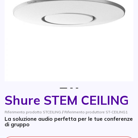
1
2
3
Shure STEM CEILING
Vai all'inizio della galleria di immagini
Riferimento prodotto STCEILING // Riferimento produttore ST-CEILING1
La soluzione audio perfetta per le tue conferenze
di gruppo