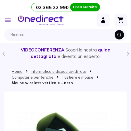
02 365 22 990
Linea Gratuita
Salta al contenuto
Toggle
Nav
VIDEOCONFERENZA
Scopri la nostra
guida
dettagliata
e diventa un esperto!
Home
Informatica e dispositivi di rete
Computer e periferiche
Tastiere e mouse
Mouse wireless verticale - nero
Vai alla fine della galleria di immagini