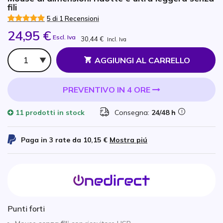
fili
5 di 1 Recensioni
24,95 €
Escl. Iva
30,44 €
Incl. Iva
Qtà
AGGIUNGI AL CARRELLO
PREVENTIVO IN 4 ORE
11 prodotti
in stock
Consegna:
24/48 h
Paga in 3 rate da
10,15 €
Mostra piú
Punti forti