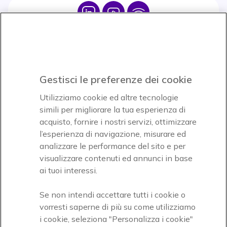
Icon
Icon
Icon
Icon
Paga facilmente ed in assoluta sicurezza
Gestisci le preferenze dei cookie
Accettiamo
Utilizziamo cookie ed altre tecnologie
simili per migliorare la tua esperienza di
acquisto, fornire i nostri servizi, ottimizzare
l’esperienza di navigazione, misurare ed
analizzare le performance del sito e per
visualizzare contenuti ed annunci in base
Onedirect, azienda del gruppo INCEPT
ai tuoi interessi.
Se non intendi accettare tutti i cookie o
vorresti saperne di più su come utilizziamo
i cookie, seleziona "Personalizza i cookie"