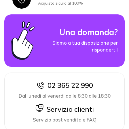
Acquisto sicuro al 100%
Una domanda?
Siamo a tua disposizione per
risponderti!
02 365 22 990
icon
Dal lunedi al venerdi dalle 8:30 alle 18:30
icon
Servizio clienti
Servizio post vendita e FAQ