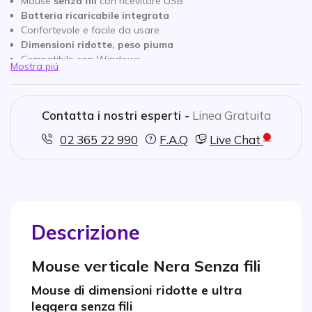
Mouse
senza fili
con ricevitore USB
Batteria ricaricabile integrata
Confortevole e facile da usare
Dimensioni ridotte, peso piuma
Compatibile con Windows
Mostra piú
Contatta i nostri esperti -
Linea Gratuita
02 365 22 990
F.A.Q
Live Chat
Descrizione
Mouse verticale Nera Senza fili
Mouse di dimensioni ridotte e ultra
leggera senza fili