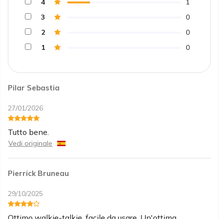
4
1
3
0
2
0
1
0
Pilar Sebastia
27/01/2026
Tutto bene.
Vedi originale
Pierrick Bruneau
29/10/2025
Ottimo walkie-talkie, facile da usare. Un'ottima