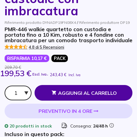
imbracatura
Riferimento prodotto DYNADP19FN08X4 // Riferimento produttore DP19
PMR-446 walkie quartetto con custodia e
portata fino a 10 Kim, robusto e 4 fondine con
imbracatura per un comodo trasporto individuale
4.8 di 5 Recensioni
RISPARMIA 10,17 €
PACK
209,70 €
199,53 €
Escl. Iva
-
243,43 €
Incl. Iva
Qtà
AGGIUNGI AL CARRELLO
PREVENTIVO IN 4 ORE
20 prodotti
in stock
Consegna:
24/48 h
Incluso in questo pack: