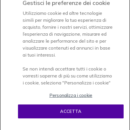
Gestisci le preferenze dei cookie
Accettiamo
Utilizziamo cookie ed altre tecnologie
simili per migliorare la tua esperienza di
acquisto, fornire i nostri servizi, ottimizzare
l’esperienza di navigazione, misurare ed
analizzare le performance del sito e per
visualizzare contenuti ed annunci in base
Onedirect, azienda del gruppo INCEPT
ai tuoi interessi.
Se non intendi accettare tutti i cookie o
vorresti saperne di più su come utilizziamo
i cookie, seleziona "Personalizza i cookie"
Personalizza i cookie
Condizioni d'uso
Condizioni di vendita
Disclaimer
ACCETTA
contenuti
Informativa sulla privacy
Cookies