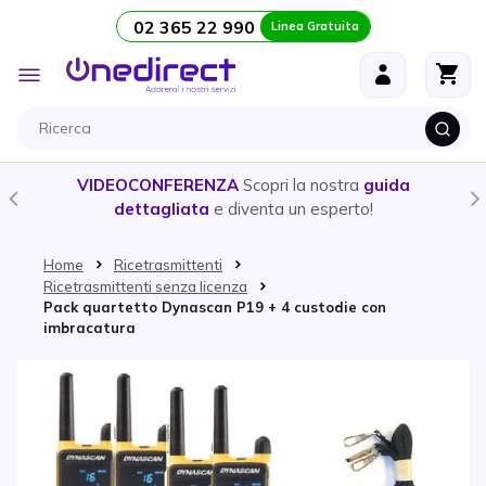
02 365 22 990
Linea Gratuita
Salta al contenuto
Toggle
Nav
VIDEOCONFERENZA
Scopri la nostra
guida
dettagliata
e diventa un esperto!
Home
Ricetrasmittenti
Ricetrasmittenti senza licenza
Pack quartetto Dynascan P19 + 4 custodie con
imbracatura
Vai alla fine della galleria di immagini