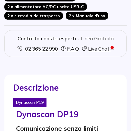
2 x alimentatore AC/DC uscita USB-C
2 x custodia da trasporto
2 x Manuale d'uso
Contatta i nostri esperti -
Linea Gratuita
02 365 22 990
F.A.Q
Live Chat
Descrizione
Dynascan P19
Dynascan DP19
Comunicazione senza limiti