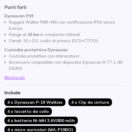
Punti forti
Dynascan P19
Rugged Walkie PMR-446 con certificazione IP54 senza
licenza
Range di
10 km
in condizioni ottimali
Canali: 16 +121 codici di privacy (DCS+CTCSS)
Custodia protettiva Dynascan
Custodia protettiva con imbracatura
Accessorio compatibile con dispositivi Dynascan R-77, L-99,
DA350
Mostra piú
Include
4 x Dynascan P-19 Walkies
4 x Clip da cintura
4 x laccetto da collo
4 x batteria Ni-MH 3.6V/800 mAh
4 x micro auricolari (MA-P19BO)