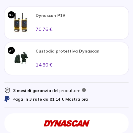
x2
Dynascan P19
70,76 €
x4
Custodia protettiva Dynascan
14,50 €
3 mesi di garanzia
del produttore
Paga in 3 rate da
81,14 €
Mostra piú