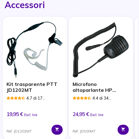
Accessori
Kit trasparente PTT
Microfono
JD1202MT
altoparlante HP
JD500MT per Motorola
4.7 di 17
4.4 di 34
Recensioni
Recensioni
19,95 €
24,95 €
Escl. Iva
Escl. Iva
Ref: JD1202MT
Ref: JD500MT