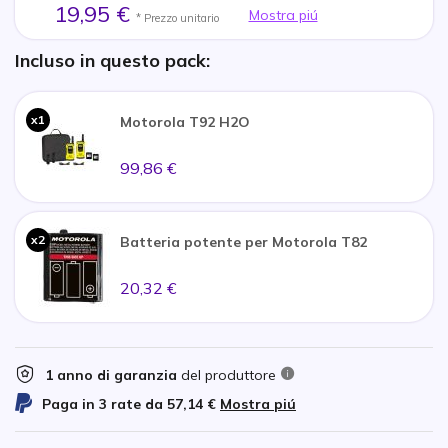
19,95 €
Mostra piú
* Prezzo unitario
Incluso in questo pack:
x1
Motorola T92 H2O
99,86 €
x2
Batteria potente per Motorola T82
20,32 €
1 anno di garanzia
del produttore
Paga in 3 rate da
57,14 €
Mostra piú