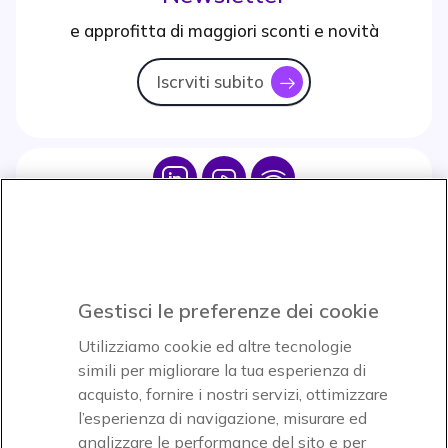
e approfitta di maggiori sconti e novità
Iscrviti subito
icon
Icon
Icon
Icon
Icon
Paga facilmente ed in assoluta sicurezza
Gestisci le preferenze dei cookie
Accettiamo
Utilizziamo cookie ed altre tecnologie
simili per migliorare la tua esperienza di
acquisto, fornire i nostri servizi, ottimizzare
l’esperienza di navigazione, misurare ed
analizzare le performance del sito e per