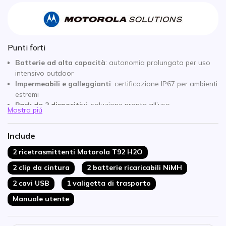
Punti forti
Batterie ad alta capacità
: autonomia prolungata per uso
intensivo outdoor
Impermeabili e galleggianti
: certificazione IP67 per ambienti
estremi
Pack da 2 dispositivi
: soluzione pronta all’uso
Mostra piú
Torcia LED integrata
: con modalità emergenza
Portata fino a 10 km
: comunicazioni su lunghe distanze
Include
Funzione chiamata di emergenza
: sicurezza in ogni
situazione
2 ricetrasmittenti Motorola T92 H2O
Senza licenza
: tecnologia PMR446 immediata
2 clip da cintura
2 batterie ricaricabili NiMH
2 cavi USB
1 valigetta di trasporto
Manuale utente