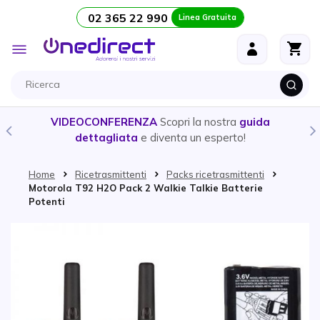
02 365 22 990
Linea Gratuita
Salta al contenuto
Toggle
Nav
VIDEOCONFERENZA
Scopri la nostra
guida
dettagliata
e diventa un esperto!
Home
Ricetrasmittenti
Packs ricetrasmittenti
Motorola T92 H2O Pack 2 Walkie Talkie Batterie
Potenti
Vai alla fine della galleria di immagini