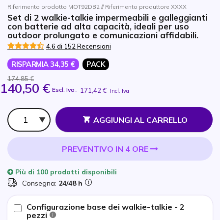
Riferimento prodotto MOT92DB2 // Riferimento produttore XXXX
Set di 2 walkie-talkie impermeabili e galleggianti
con batterie ad alta capacità, ideali per uso
outdoor prolungato e comunicazioni affidabili.
4.6 di 152 Recensioni
RISPARMIA 34,35 €
PACK
174,85 €
140,50 €
Escl. Iva
-
171,42 €
Incl. Iva
Qtà
AGGIUNGI AL CARRELLO
PREVENTIVO IN 4 ORE
Più di
100 prodotti
disponibili
Consegna:
24/48 h
Configurazione base dei walkie-talkie - 2
pezzi