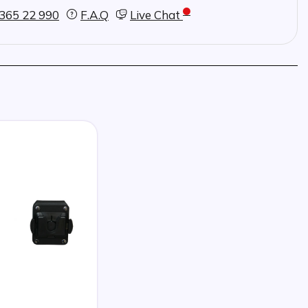
365 22 990
F.A.Q
Live Chat