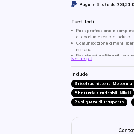
Paga in 3 rate da
203,31 €
Punti forti
Pack professionale complet
altoparlante remoto incluso
Comunicazione a mani liber
in mano
Resistenti e affidabili
: prog
Mostra piú
difficili
Portata fino a 10 km
: comun
Include
Batterie ricaricabili
: autono
Torcia LED integrata
: con 
8 ricetrasmittenti Motorola
Senza licenza
: tecnologia P
8 batterie ricaricabili NiMH
2 valigette di trasporto
Contat