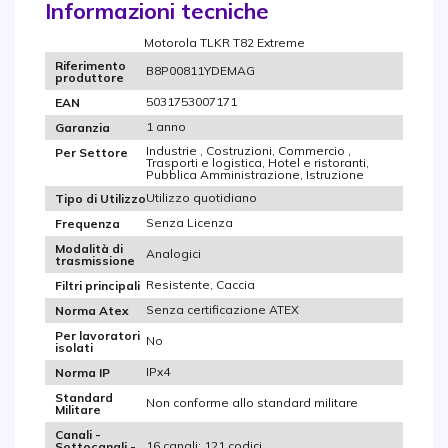
Informazioni tecniche
Motorola TLKR T82 Extreme
Riferimento
B8P00811YDEMAG
produttore
5031753007171
EAN
1 anno
Garanzia
Industrie , Costruzioni, Commercio ,
Per Settore
Trasporti e logistica, Hotel e ristoranti,
Pubblica Amministrazione, Istruzione
Utilizzo quotidiano
Tipo di Utilizzo
Senza Licenza
Frequenza
Modalità di
Analogici
trasmissione
Resistente, Caccia
Filtri principali
Senza certificazione ATEX
Norma Atex
Per lavoratori
No
isolati
IPx4
Norma IP
Standard
Non conforme allo standard militare
Militare
Canali -
16 canali; 121 codici
Sottocanali -