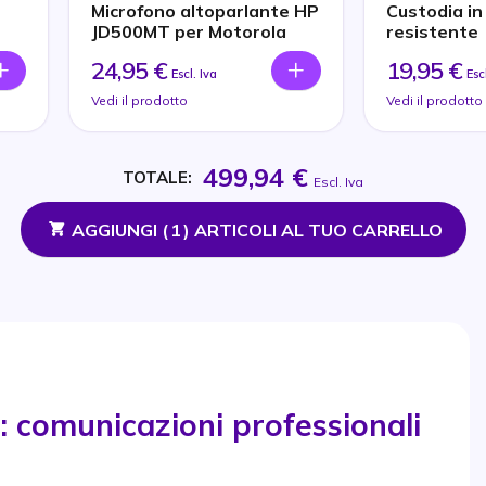
Microfono altoparlante HP
Custodia in
JD500MT per Motorola
resistente
24,95 €
19,95 €
Escl. Iva
Esc
Vedi il prodotto
Vedi il prodotto
499,94 €
TOTALE:
Escl. Iva
AGGIUNGI (
1
) ARTICOLI AL TUO CARRELLO
 comunicazioni professionali