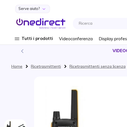
Serve aiuto?
Salta al contenuto
Tutti i prodotti
Videoconferenza
Display profes
VIDEO
Home
Ricetrasmittenti
Ricetrasmittenti senza licenza
Vai alla fine della galleria di immagini