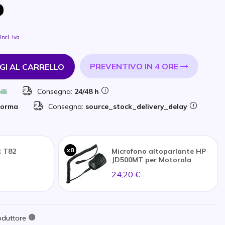
Incl. Iva
PREVENTIVO IN 4 ORE
GI AL CARRELLO
ili
Consegna:
24/48 h
forma
Consegna:
source_stock_delivery_delay
x8
 T82
Microfono altoparlante HP
JD500MT per Motorola
24,20 €
oduttore