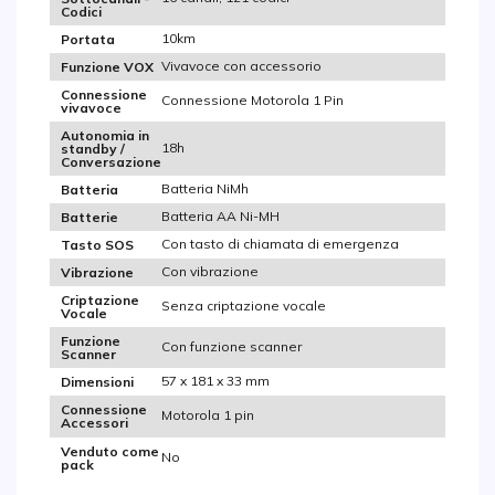
Codici
10km
Portata
Vivavoce con accessorio
Funzione VOX
Connessione
Connessione Motorola 1 Pin
vivavoce
Autonomia in
18h
standby /
Conversazione
Batteria NiMh
Batteria
Batteria AA Ni-MH
Batterie
Con tasto di chiamata di emergenza
Tasto SOS
Con vibrazione
Vibrazione
Criptazione
Senza criptazione vocale
Vocale
Funzione
Con funzione scanner
Scanner
57 x 181 x 33 mm
Dimensioni
Connessione
Motorola 1 pin
Accessori
Venduto come
No
pack