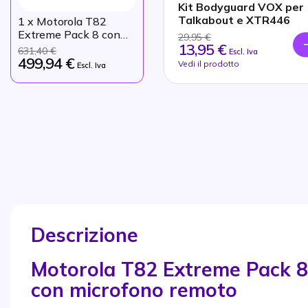
Kit Bodyguard VOX per
Talkabout e XTR446
1
x Motorola T82
Extreme Pack 8 con
29,95 €
13,95 €
Microfono Remoto
631,40 €
Escl. Iva
499,94 €
Vedi il prodotto
Escl. Iva
Descrizione
Motorola T82 Extreme Pack 8:
con microfono remoto