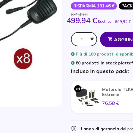
RISPARMIA 131,46 €
PACK
631,40 €
499,94 €
Escl. Iva
-
609,92 €
Qtà
AGGIUN
Più di
100 prodotti
disponib
80 prodotti in stock piatta
Incluso in questo pack:
x4
Motorola TLKR
Extreme
76,58 €
1 anno di garanzia
del pr