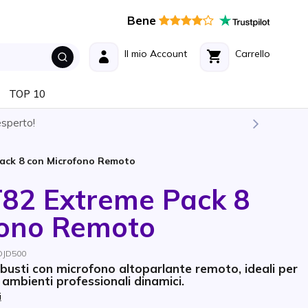
Bene
Il mio Account
Carrello
TOP 10
esperto!
ack 8 con Microfono Remoto
T82 Extreme Pack 8
fono Remoto
OJD500
obusti con microfono altoparlante remoto, ideali per
ambienti professionali dinamici.
i