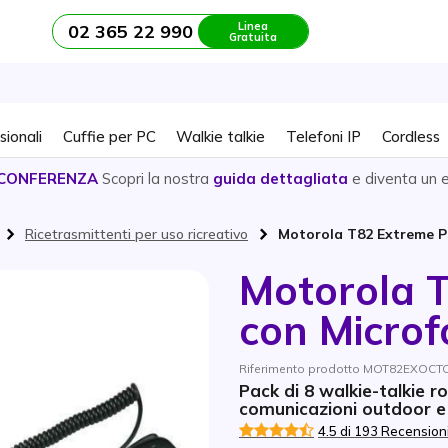
Linea
02 365 22 990
Gratuita
sionali
Cuffie per PC
Walkie talkie
Telefoni IP
Cordless
CONFERENZA
Scopri la nostra
guida dettagliata
e diventa un 
Ricetrasmittenti per uso ricreativo
Motorola T82 Extreme P
Motorola 
con Micro
Riferimento prodotto MOT82EXOCT
Pack di 8 walkie-talkie r
comunicazioni outdoor e 
4.5 di 193 Recension