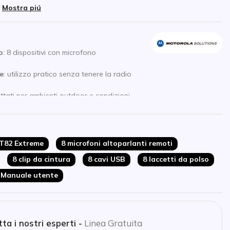
Mostra piú
o
: 8 dispositivi con microfono
e
: utilizzo pratico senza tenere la radio
ettati per ambienti outdoor e condizioni
icazioni su ampie distanze
mia per intere giornate operative
modalità emergenza
 T82 Extreme
8 microfoni altoparlanti remoti
MR446 pronta all’uso
8 clip da cintura
8 cavi USB
8 laccetti da polso
Manuale utente
ta i nostri esperti -
Linea Gratuita