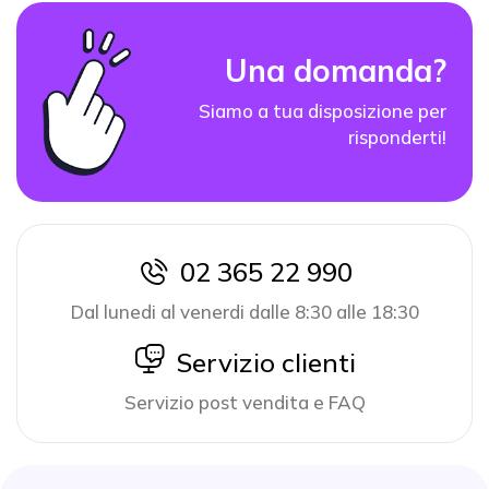
Una domanda?
Siamo a tua disposizione per
risponderti!
02 365 22 990
icon
Dal lunedi al venerdi dalle 8:30 alle 18:30
icon
Servizio clienti
Servizio post vendita e FAQ