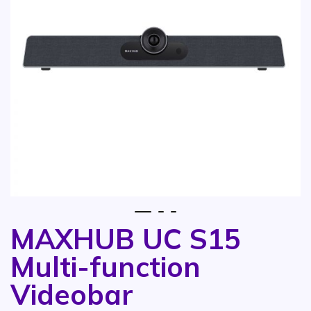
1
2
3
MAXHUB UC S15
Vai all'inizio della galleria di immagini
Multi-function
Videobar