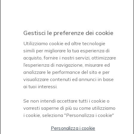
Icon
Paga facilmente ed in assoluta sicurezza
Gestisci le preferenze dei cookie
Accettiamo
Utilizziamo cookie ed altre tecnologie
simili per migliorare la tua esperienza di
acquisto, fornire i nostri servizi, ottimizzare
l’esperienza di navigazione, misurare ed
analizzare le performance del sito e per
Onedirect, azienda del gruppo INCEPT
visualizzare contenuti ed annunci in base
ai tuoi interessi.
Se non intendi accettare tutti i cookie o
vorresti saperne di più su come utilizziamo
i cookie, seleziona "Personalizza i cookie"
Personalizza i cookie