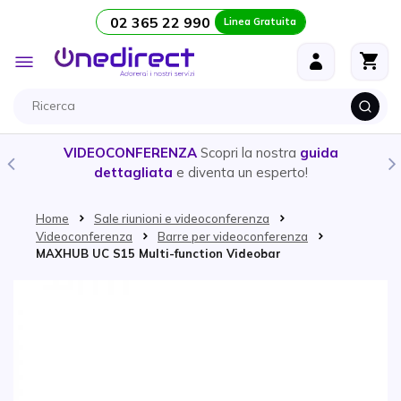
02 365 22 990
Linea Gratuita
Salta al contenuto
Toggle
Nav
VIDEOCONFERENZA
Scopri la nostra
guida
dettagliata
e diventa un esperto!
Home
Sale riunioni e videoconferenza
Videoconferenza
Barre per videoconferenza
MAXHUB UC S15 Multi-function Videobar
Vai alla fine della galleria di immagini