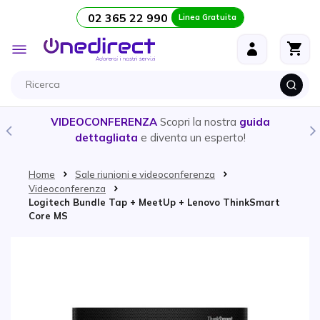
02 365 22 990
Linea Gratuita
Salta al contenuto
Toggle
Nav
VIDEOCONFERENZA
Scopri la nostra
guida
dettagliata
e diventa un esperto!
Home
Sale riunioni e videoconferenza
Videoconferenza
Logitech Bundle Tap + MeetUp + Lenovo ThinkSmart
Core MS
Vai alla fine della galleria di immagini