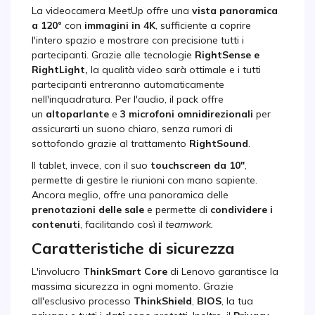
La videocamera MeetUp offre una
vista panoramica
a 120°
con
immagini in 4K
, sufficiente a coprire
l'intero spazio e mostrare con precisione tutti i
partecipanti. Grazie alle tecnologie
RightSense e
RightLight,
la qualità video sarà ottimale e i tutti
partecipanti entreranno automaticamente
nell'inquadratura. Per l'audio, il pack offre
un
altoparlante
e
3 microfoni omnidirezionali
per
assicurarti un suono chiaro, senza rumori di
sottofondo grazie al trattamento
RightSound
.
Il tablet, invece, con il suo
touchscreen da 10"
,
permette di gestire le riunioni con mano sapiente.
Ancora meglio, offre una panoramica delle
prenotazioni delle sale
e permette di
condividere i
contenuti
, facilitando così il
teamwork.
Caratteristiche di sicurezza
L'involucro
ThinkSmart Core
di Lenovo garantisce la
massima sicurezza in ogni momento. Grazie
all'esclusivo processo
ThinkShield
,
BIOS
, la tua