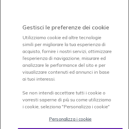
Iscrviti subito
icon
Gestisci le preferenze dei cookie
Icon
Icon
Icon
Utilizziamo cookie ed altre tecnologie
simili per migliorare la tua esperienza di
acquisto, fornire i nostri servizi, ottimizzare
Icon
Paga facilmente ed in assoluta sicurezza
l’esperienza di navigazione, misurare ed
analizzare le performance del sito e per
Accettiamo
visualizzare contenuti ed annunci in base
ai tuoi interessi.
Se non intendi accettare tutti i cookie o
vorresti saperne di più su come utilizziamo
i cookie, seleziona "Personalizza i cookie"
Onedirect, azienda del gruppo INCEPT
Personalizza i cookie