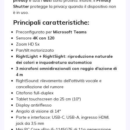
privacy
e tutti i
dati
sono protetti. Inoltre, il
Privacy
Shutter
protegge la privacy quando il dispositivo non
è in uso.
Principali caratteristiche:
Preconfigurato per
Microsoft Teams
Sensore
4K con 120
Zoom HD 5x
Pan/tilt motorizzato
RightLight + RightSight: riproduzione naturale
dei colori e inquadratura automatica
3 microfoni omnidirezionali con raggio d'azione di
4 m
RightSound: rilevamento dell'attività vocale e
cancellazione del rumore
Citofono full-duplex
Tablet touchscreen da 25 cm (10")
Display antiriflesso
Angolo di visione di 14°
Porte e interfacce: USB-C, USB-A, ingresso HDMI,
jack da 3,5 mm
Mini PC Core vPro i5-1145G7E di 11a generazione