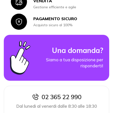
Icon
VENDITA
Gestione efficiente e agile
PAGAMENTO SICURO
Icon
Acquisto sicuro al 100%
Una domanda?
Siamo a tua disposizione per
risponderti!
02 365 22 990
icon
Dal lunedi al venerdi dalle 8:30 alle 18:30