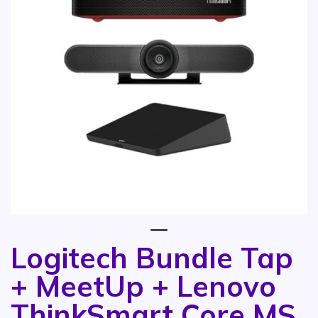
1
Logitech Bundle Tap
Vai all'inizio della galleria di immagini
+ MeetUp + Lenovo
ThinkSmart Core MS