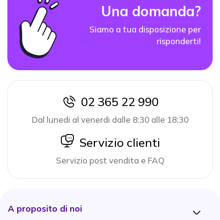
Una domanda?
Siamo a tua disposizione per
risponderti!
02 365 22 990
icon
Dal lunedi al venerdi dalle 8:30 alle 18:30
icon
Servizio clienti
Servizio post vendita e FAQ
A proposito di noi