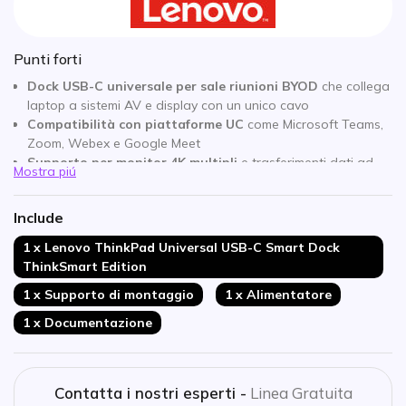
Punti forti
Dock USB-C universale per sale riunioni BYOD
che collega
laptop a sistemi AV e display con un unico cavo
Compatibilità con piattaforme UC
come Microsoft Teams,
Zoom, Webex e Google Meet
Supporto per monitor 4K multipli
e trasferimenti dati ad
Mostra piú
alta velocità tramite USB-C e USB-A
Ricarica rapida del laptop fino a 60 W
tramite connessione
Include
USB-C
Gestione IT centralizzata
con monitoraggio remoto tramite
1 x Lenovo ThinkPad Universal USB-C Smart Dock
Microsoft Azure Sphere IoT
ThinkSmart Edition
Sistema di gestione dei cavi integrato
per mantenere la
1 x Supporto di montaggio
1 x Alimentatore
sala riunioni ordinata
Installazione semplice plug-and-play
ideale per spazi di
1 x Documentazione
collaborazione e hot-desking
Contatta i nostri esperti -
Linea Gratuita