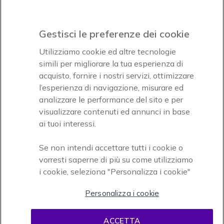
Icon
Paga facilmente ed in assoluta sicurezza
Gestisci le preferenze dei cookie
Accettiamo
Utilizziamo cookie ed altre tecnologie
simili per migliorare la tua esperienza di
acquisto, fornire i nostri servizi, ottimizzare
l’esperienza di navigazione, misurare ed
analizzare le performance del sito e per
visualizzare contenuti ed annunci in base
Onedirect, azienda del gruppo INCEPT
ai tuoi interessi.
Se non intendi accettare tutti i cookie o
vorresti saperne di più su come utilizziamo
i cookie, seleziona "Personalizza i cookie"
Personalizza i cookie
Condizioni d'uso
Condizioni di vendita
Disclaimer
ACCETTA