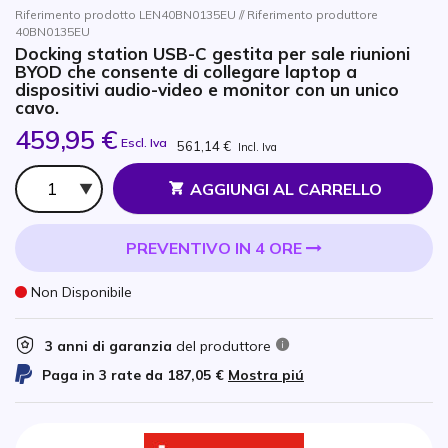
Riferimento prodotto LEN40BN0135EU // Riferimento produttore
40BN0135EU
Docking station USB-C gestita per sale riunioni
BYOD che consente di collegare laptop a
dispositivi audio-video e monitor con un unico
cavo.
459,95 €
Escl. Iva
561,14 €
Incl. Iva
Qtà
AGGIUNGI AL CARRELLO
PREVENTIVO IN 4 ORE
Non Disponibile
3 anni di garanzia
del produttore
Paga in 3 rate da
187,05 €
Mostra piú