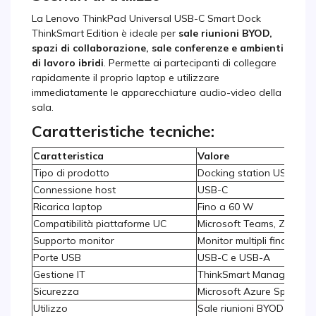
La Lenovo ThinkPad Universal USB-C Smart Dock
ThinkSmart Edition è ideale per
sale riunioni BYOD,
spazi di collaborazione, sale conferenze e ambienti
di lavoro ibridi
. Permette ai partecipanti di collegare
rapidamente il proprio laptop e utilizzare
immediatamente le apparecchiature audio-video della
sala.
Caratteristiche tecniche:
Caratteristica
Valore
Tipo di prodotto
Docking station USB-C
Connessione host
USB-C
Ricarica laptop
Fino a 60 W
Compatibilità piattaforme UC
Microsoft Teams, Zoom, 
Supporto monitor
Monitor multipli fino a 4K
Porte USB
USB-C e USB-A
Gestione IT
ThinkSmart Manager
Sicurezza
Microsoft Azure Sphere I
Utilizzo
Sale riunioni BYOD