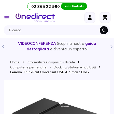
02 365 22 990
Linea Gratuita
Salta al contenuto
Toggle
Nav
VIDEOCONFERENZA
Scopri la nostra
guida
dettagliata
e diventa un esperto!
Home
Informatica e dispositivi di rete
Computer e periferiche
Docking Station e hub USB
Lenovo ThinkPad Universal USB-C Smart Dock
Vai alla fine della galleria di immagini