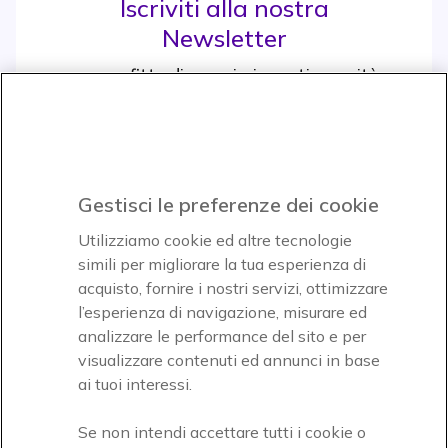
Iscriviti alla nostra
Newsletter
e approfitta di maggiori sconti e novità
Iscrviti subito
icon
Gestisci le preferenze dei cookie
Icon
Icon
Icon
Utilizziamo cookie ed altre tecnologie
simili per migliorare la tua esperienza di
acquisto, fornire i nostri servizi, ottimizzare
Icon
Paga facilmente ed in assoluta sicurezza
l’esperienza di navigazione, misurare ed
analizzare le performance del sito e per
Accettiamo
visualizzare contenuti ed annunci in base
ai tuoi interessi.
Se non intendi accettare tutti i cookie o