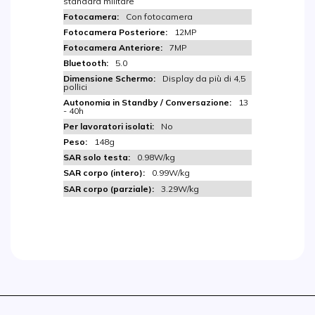
standard militare
Con fotocamera
12MP
7MP
5.0
Display da più di 4,5
pollici
13
- 40h
No
148g
0.98W/kg
0.99W/kg
3.29W/kg