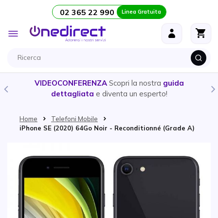
02 365 22 990
Linea Gratuita
Salta al contenuto
Toggle
Nav
VIDEOCONFERENZA
Scopri la nostra
guida
dettagliata
e diventa un esperto!
Home
Telefoni Mobile
iPhone SE (2020) 64Go Noir - Reconditionné (Grade A)
Vai alla fine della galleria di immagini