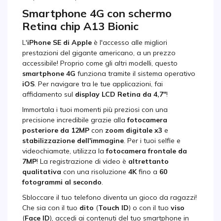
Smartphone 4G con schermo
Retina chip A13 Bionic
L'
iPhone SE di Apple
è l'accesso alle migliori
prestazioni del gigante americano, a un prezzo
accessibile! Proprio come gli altri modelli, questo
smartphone 4G
funziona tramite il sistema operativo
iOS
. Per navigare tra le tue applicazioni, fai
affidamento sul
display LCD Retina da 4,7''
!
Immortala i tuoi momenti più preziosi con una
precisione incredibile grazie alla
fotocamera
posteriore da 12MP
con
zoom digitale x3
e
stabilizzazione dell'immagine
. Per i tuoi selfie e
videochiamate, utilizza la
fotocamera frontale da
7MP
! La registrazione di video è
altrettanto
qualitativa
con una risoluzione
4K
fino a
60
fotogrammi al secondo
.
Sbloccare il tuo telefono diventa un gioco da ragazzi!
Che sia con il tuo
dito
(
Touch ID
) o con il tuo
viso
(
Face ID
), accedi ai contenuti del tuo smartphone in