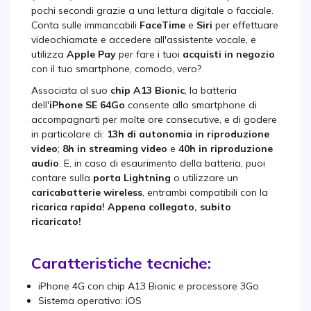
pochi secondi grazie a una lettura digitale o facciale.
Conta sulle immancabili
FaceTime
e
Siri
per effettuare
videochiamate e accedere all'assistente vocale, e
utilizza
Apple Pay
per fare i tuoi
acquisti in negozio
con il tuo smartphone, comodo, vero?
Associata al suo
chip A13 Bionic
, la batteria
dell'
iPhone SE 64Go
consente allo smartphone di
accompagnarti per molte ore consecutive, e di godere
in particolare di:
13h di autonomia in riproduzione
video
;
8h in streaming video
e
40h in riproduzione
audio
. E, in caso di esaurimento della batteria, puoi
contare sulla
porta Lightning
o utilizzare un
caricabatterie wireless
, entrambi compatibili con la
ricarica rapida! Appena collegato, subito
ricaricato!
Caratteristiche tecniche:
iPhone 4G con chip A13 Bionic e processore 3Go
Sistema operativo: iOS