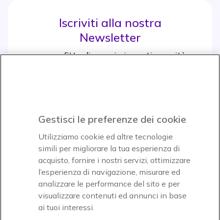
Iscriviti alla nostra
Newsletter
e approfitta di maggiori sconti e novità
Iscrviti subito
icon
Gestisci le preferenze dei cookie
Icon
Icon
Icon
Utilizziamo cookie ed altre tecnologie
simili per migliorare la tua esperienza di
acquisto, fornire i nostri servizi, ottimizzare
Icon
Paga facilmente ed in assoluta sicurezza
l’esperienza di navigazione, misurare ed
analizzare le performance del sito e per
Accettiamo
visualizzare contenuti ed annunci in base
ai tuoi interessi.