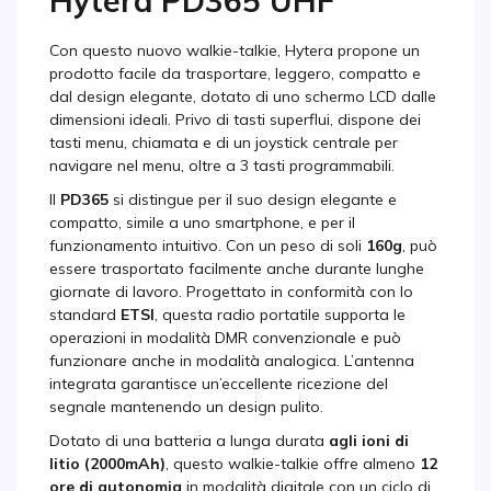
Hytera PD365 UHF
Con questo nuovo walkie-talkie, Hytera propone un
prodotto facile da trasportare, leggero, compatto e
dal design elegante, dotato di uno schermo LCD dalle
dimensioni ideali. Privo di tasti superflui, dispone dei
tasti menu, chiamata e di un joystick centrale per
navigare nel menu, oltre a 3 tasti programmabili.
Il
PD365
si distingue per il suo design elegante e
compatto, simile a uno smartphone, e per il
funzionamento intuitivo. Con un peso di soli
160g
, può
essere trasportato facilmente anche durante lunghe
giornate di lavoro. Progettato in conformità con lo
standard
ETSI
, questa radio portatile supporta le
operazioni in modalità DMR convenzionale e può
funzionare anche in modalità analogica. L’antenna
integrata garantisce un’eccellente ricezione del
segnale mantenendo un design pulito.
Dotato di una batteria a lunga durata
agli ioni di
litio (2000mAh)
, questo walkie-talkie offre almeno
12
ore di autonomia
in modalità digitale con un ciclo di