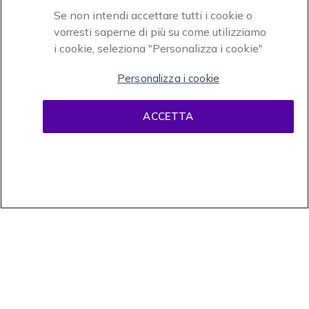
Se non intendi accettare tutti i cookie o
vorresti saperne di più su come utilizziamo
i cookie, seleziona "Personalizza i cookie"
Onedirect, azienda del gruppo INCEPT
Personalizza i cookie
ACCETTA
Condizioni d'uso
Condizioni di vendita
Disclaimer
contenuti
Informativa sulla privacy
Cookies
Onedirect, 58 avenue de Rivesaltes BP 4 Zone industrielle La Mirande 66240
Saint Estève. Partita IVA intracomunitaria (FR 67 421 715 731). Tel
02.365.22.990 - Fax 02.565.61.729 © 1999- presente Onedirect