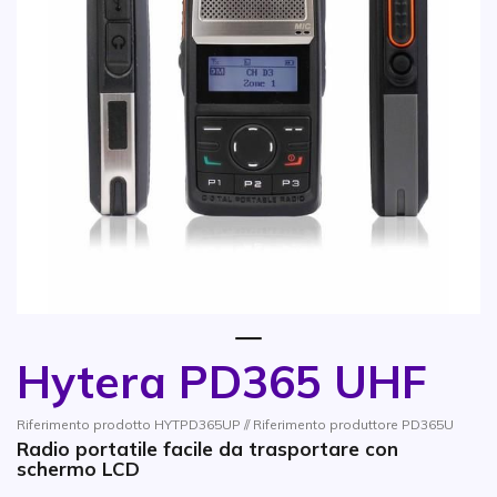
1
Hytera PD365 UHF
Vai all'inizio della galleria di immagini
Riferimento prodotto HYTPD365UP // Riferimento produttore PD365U
Radio portatile facile da trasportare con
schermo LCD