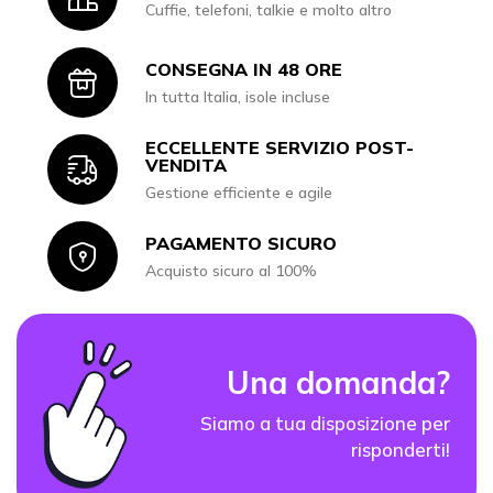
Cuffie, telefoni, talkie e molto altro
CONSEGNA IN 48 ORE
Icon
In tutta Italia, isole incluse
ECCELLENTE SERVIZIO POST-
Icon
VENDITA
Gestione efficiente e agile
PAGAMENTO SICURO
Icon
Acquisto sicuro al 100%
Una domanda?
Siamo a tua disposizione per
risponderti!