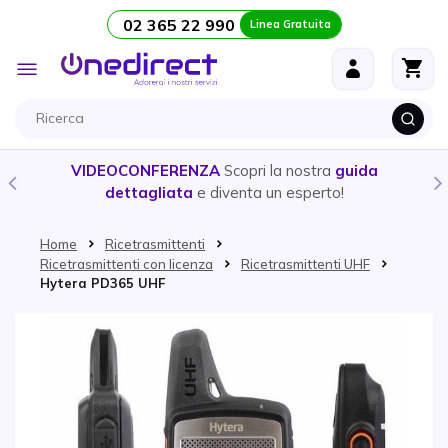
02 365 22 990
Linea Gratuita
Salta al contenuto
Toggle
Nav
VIDEOCONFERENZA
Scopri la nostra
guida
dettagliata
e diventa un esperto!
Home
Ricetrasmittenti
Ricetrasmittenti con licenza
Ricetrasmittenti UHF
Hytera PD365 UHF
Vai alla fine della galleria di immagini