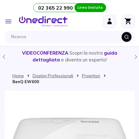
02 365 22 990
Linea Gratuita
Salta al contenuto
Toggle
Nav
VIDEOCONFERENZA
Scopri la nostra
guida
dettagliata
e diventa un esperto!
Home
Display Professionali
Proiettori
BenQ EW600
Vai alla fine della galleria di immagini