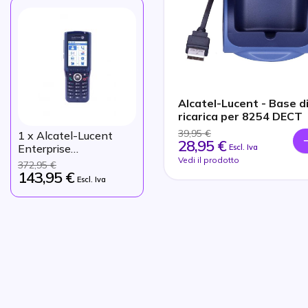
Alcatel-Lucent - Base d
ricarica per 8254 DECT
39,95 €
1
x Alcatel-Lucent
28,95 €
Enterprise
Escl. Iva
Vedi il prodotto
3BN67380AA
372,95 €
143,95 €
Escl. Iva