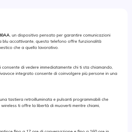
380AA
, un dispositivo pensato per garantire comunicazioni
ra blu accattivante, questo telefono offre funzionalità
stico che a quello lavorativo.
ti consente di vedere immediatamente chi ti sta chiamando,
l vivavoce integrato consente di coinvolgere più persone in una
na tastiera retroilluminata e pulsanti programmabili che
 wireless ti offre la libertà di muoverti mentre chiami,
rantisce fino a 17 ore di conversazione e fino a 160 ore in