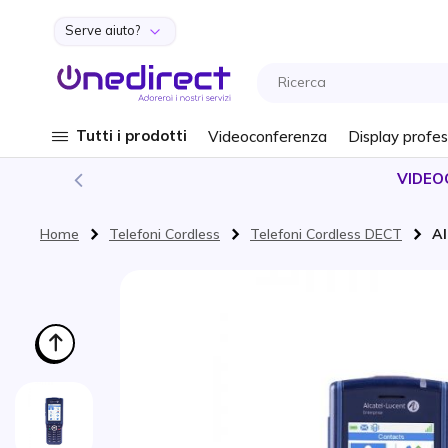
Serve aiuto?
Salta al contenuto
Tutti i prodotti
Videoconferenza
Display profes
VIDEO
Home
Telefoni Cordless
Telefoni Cordless DECT
Al
Vai alla fine della galleria di immagini