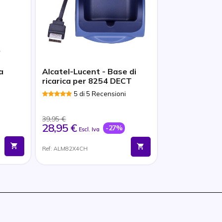
a
Alcatel-Lucent - Base di
ricarica per 8254 DECT
5 di 5 Recensioni
39,95 €
28,95 €
-27%
Escl. Iva
Ref: ALM82X4CH