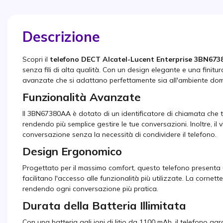
Descrizione
Scopri il
telefono DECT Alcatel-Lucent Enterprise 3BN67
senza fili di alta qualità. Con un design elegante e una finitu
avanzate che si adattano perfettamente sia all'ambiente dome
Funzionalità Avanzate
Il 3BN67380AA è dotato di un identificatore di chiamata che 
rendendo più semplice gestire le tue conversazioni. Inoltre, i
conversazione senza la necessità di condividere il telefono.
Design Ergonomico
Progettato per il massimo comfort, questo telefono presenta u
facilitano l'accesso alle funzionalità più utilizzate. La cornette
rendendo ogni conversazione più pratica.
Durata della Batteria Illimitata
Con una batteria agli ioni di litio da 1100 mAh, il telefono ga