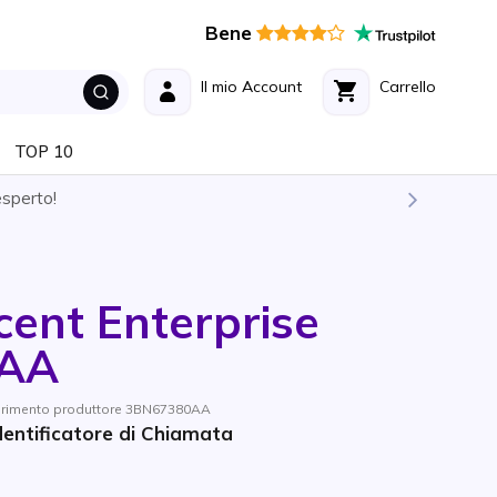
Bene
Il mio Account
Carrello
TOP 10
esperto!
cent Enterprise
0AA
ferimento produttore 3BN67380AA
dentificatore di Chiamata