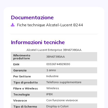
Documentazione
Fiche technique Alcatel-Lucent 8244
Informazioni tecniche
Alcatel-Lucent Enterprise 3BN67380AA
Riferimento
3BN67380AA
produttore
03326744929030
EAN
1 anno
Garanzia
Industrie
Per Settore
Telefono supplementare
Tipo di prodotto
Wireless
Filare o Wireless
IPBX
Tecnologia
Con funzione vivavoce
Vivavoce
Display a Colori
Tipo di Schermo