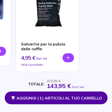
i
Salviette per la pulizia
delle cuffie
4,95 €
Escl. Iva
Vedi il prodotto
372,95 €
TOTALE:
143,95 €
Escl. Iva
AGGIUNGI (
1
) ARTICOLI AL TUO CARRELLO