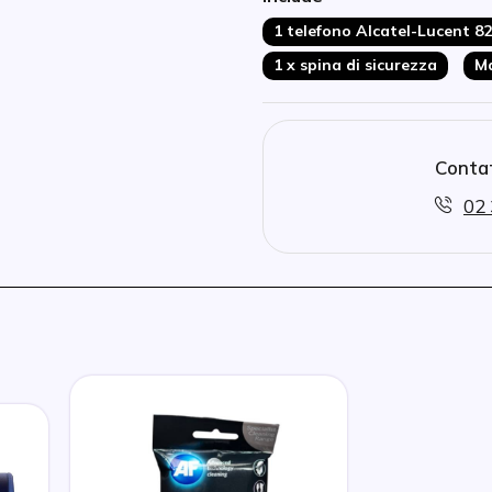
1 telefono Alcatel-Lucent 8
1 x spina di sicurezza
Ma
Contat
02 