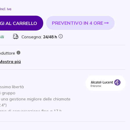
Incl. Iva
PREVENTIVO IN 4 ORE
GI AL CARRELLO
ili
Consegna:
24/48 h
oduttore
Mostra piú
assima libertà
i gruppo
r una gestione migliore delle chiamate
.4")
po di conversazione fino a 17 h
mmabili per un accesso rapido