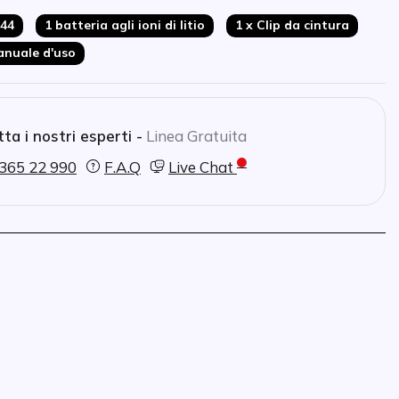
244
1 batteria agli ioni di litio
1 x Clip da cintura
nuale d'uso
ta i nostri esperti -
Linea Gratuita
365 22 990
F.A.Q
Live Chat