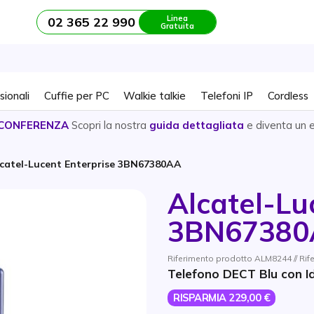
Linea
02 365 22 990
Gratuita
sionali
Cuffie per PC
Walkie talkie
Telefoni IP
Cordless
CONFERENZA
Scopri la nostra
guida dettagliata
e diventa un 
catel-Lucent Enterprise 3BN67380AA
Alcatel-Lu
3BN6738
Riferimento prodotto ALM8244 // Ri
Telefono DECT Blu con I
RISPARMIA 229,00 €