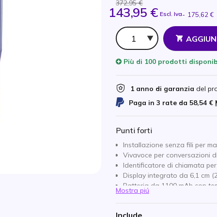
372,95 €
143,95 €
Escl. Iva
-
175,62 €
Qtà
AGGIUN
Più di
100 prodotti
disponib
1 anno di garanzia
del pr
Paga in 3 rate da
58,54 €
Punti forti
Installazione senza fili per m
Vivavoce per conversazioni d
Identificatore di chiamata pe
Display integrato da 6,1 cm (2
Batteria da 1100 mAh con tem
Mostra piú
Compatibilità Bluetooth
Tasti di scelta rapida progra
Include