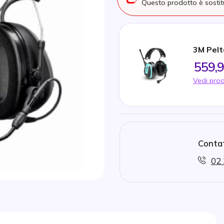
Questo prodotto è sosti
3M Pelt
559,9
Vedi prod
Contat
02 