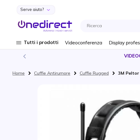
Serve aiuto?
Salta al contenuto
Tutti i prodotti
Videoconferenza
Display profes
VIDEO
Home
Cuffie Antirumore
Cuffie Rugged
3M Peltor
Vai alla fine della galleria di immagini