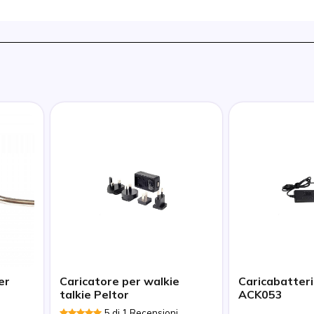
er
Caricatore per walkie
Caricabatter
talkie Peltor
ACK053
5 di 1 Recensioni