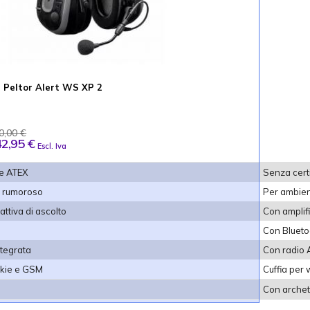
 Peltor Alert WS XP 2
0,00 €
2,95 €
Escl. Iva
ne ATEX
Senza cert
o rumoroso
Per ambie
attiva di ascolto
Con amplifi
Con Blueto
tegrata
Con radio 
alkie e GSM
Cuffia per 
Con archet