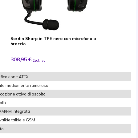
Sordin Sharp in TPE nero con microfono a
braccio
308,95 €
Escl. Iva
ificazione ATEX
nte mediamente rumoroso
cazione attiva di ascolto
oth
AM/FM integrata
walkie talkie e GSM
to