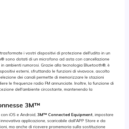
trasformate i vostri dispositivi di protezione dell'udito in un
oth® sono dotati di un microfono ad asta con cancellazione
in ambienti rumorosi. Grazie alla tecnologia Bluetooth®, è
ispositivi esterni, sfruttando le funzioni di vivavoce, ascolto
elezione dei canali permette di memorizzare le stazioni
iere le frequenze radio FM annunciate. Inoltre, la funzione di
ercezione dell'ambiente circostante, mantenendo la
 connesse 3M™
e con iOS e Android,
3M™ Connected Equipment
, impostare
a innovativa applicazione, scaricabile dall'APP Store e da
ioni, ma anche di ricevere promemoria sulla sostituzione