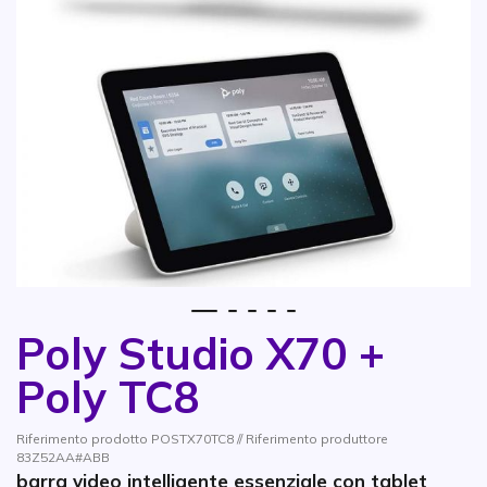
1
2
3
4
5
Poly Studio X70 +
Vai all'inizio della galleria di immagini
Poly TC8
Riferimento prodotto POSTX70TC8 // Riferimento produttore
83Z52AA#ABB
barra video intelligente essenziale con tablet