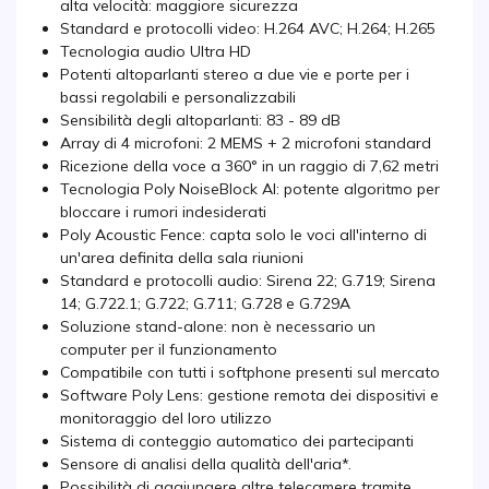
alta velocità: maggiore sicurezza
Standard e protocolli video: H.264 AVC; H.264; H.265
Tecnologia audio Ultra HD
Potenti altoparlanti stereo a due vie e porte per i
bassi regolabili e personalizzabili
Sensibilità degli altoparlanti: 83 - 89 dB
Array di 4 microfoni: 2 MEMS + 2 microfoni standard
Ricezione della voce a 360° in un raggio di 7,62 metri
Tecnologia Poly NoiseBlock AI: potente algoritmo per
bloccare i rumori indesiderati
Poly Acoustic Fence: capta solo le voci all'interno di
un'area definita della sala riunioni
Standard e protocolli audio: Sirena 22; G.719; Sirena
14; G.722.1; G.722; G.711; G.728 e G.729A
Soluzione stand-alone: non è necessario un
computer per il funzionamento
Compatibile con tutti i softphone presenti sul mercato
Software Poly Lens: gestione remota dei dispositivi e
monitoraggio del loro utilizzo
Sistema di conteggio automatico dei partecipanti
Sensore di analisi della qualità dell'aria*.
Possibilità di aggiungere altre telecamere tramite