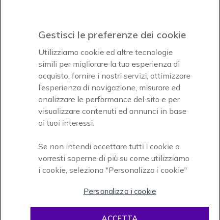
Icon
Paga facilmente ed in assoluta sicurezza
Gestisci le preferenze dei cookie
Accettiamo
Utilizziamo cookie ed altre tecnologie
simili per migliorare la tua esperienza di
acquisto, fornire i nostri servizi, ottimizzare
l’esperienza di navigazione, misurare ed
analizzare le performance del sito e per
visualizzare contenuti ed annunci in base
Onedirect, azienda del gruppo INCEPT
ai tuoi interessi.
Se non intendi accettare tutti i cookie o
vorresti saperne di più su come utilizziamo
i cookie, seleziona "Personalizza i cookie"
Personalizza i cookie
Condizioni d'uso
Condizioni di vendita
Disclaimer
ACCETTA