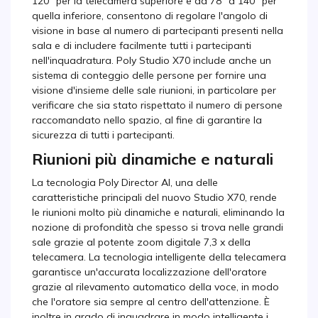
120° per la telecamera superiore e da 78° a 140° per
quella inferiore, consentono di regolare l'angolo di
visione in base al numero di partecipanti presenti nella
sala e di includere facilmente tutti i partecipanti
nell'inquadratura. Poly Studio X70 include anche un
sistema di conteggio delle persone per fornire una
visione d'insieme delle sale riunioni, in particolare per
verificare che sia stato rispettato il numero di persone
raccomandato nello spazio, al fine di garantire la
sicurezza di tutti i partecipanti.
Riunioni più dinamiche e naturali
La tecnologia Poly Director AI, una delle
caratteristiche principali del nuovo Studio X70, rende
le riunioni molto più dinamiche e naturali, eliminando la
nozione di profondità che spesso si trova nelle grandi
sale grazie al potente zoom digitale 7,3 x della
telecamera. La tecnologia intelligente della telecamera
garantisce un'accurata localizzazione dell'oratore
grazie al rilevamento automatico della voce, in modo
che l'oratore sia sempre al centro dell'attenzione. È
inoltre in grado di inquadrare in modo intelligente i