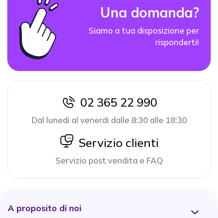
Una domanda?
Siamo a tua disposizione per
risponderti!
02 365 22 990
icon
Dal lunedi al venerdi dalle 8:30 alle 18:30
icon
Servizio clienti
Servizio post vendita e FAQ
A proposito di noi