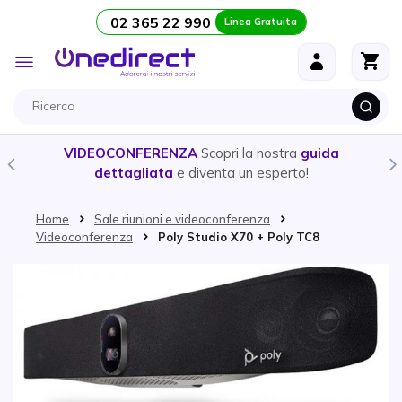
02 365 22 990
Linea Gratuita
Salta al contenuto
Toggle
Nav
VIDEOCONFERENZA
Scopri la nostra
guida
dettagliata
e diventa un esperto!
Home
Sale riunioni e videoconferenza
Videoconferenza
Poly Studio X70 + Poly TC8
Vai alla fine della galleria di immagini