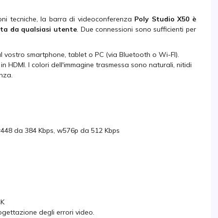
ioni tecniche, la barra di videoconferenza
Poly Studio X50 è
ata da qualsiasi utente
. Due connessioni sono sufficienti per
vostro smartphone, tablet o PC (via Bluetooth o Wi-FI).
n HDMI. I colori dell'immagine trasmessa sono naturali, nitidi
anza.
 w448 da 384 Kbps, w576p da 512 Kbps
4K
ogettazione degli errori video.