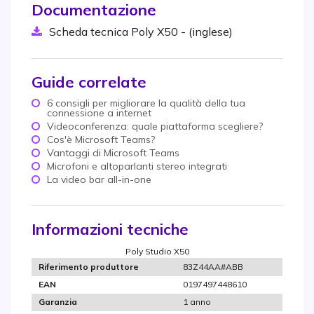
Documentazione
Scheda tecnica Poly X50 - (inglese)
Guide correlate
6 consigli per migliorare la qualità della tua
connessione a internet
Videoconferenza: quale piattaforma scegliere?
Cos'è Microsoft Teams?
Vantaggi di Microsoft Teams
Microfoni e altoparlanti stereo integrati
La video bar all-in-one
Informazioni tecniche
Poly Studio X50
83Z44AA#ABB
Riferimento produttore
0197497448610
EAN
1 anno
Garanzia