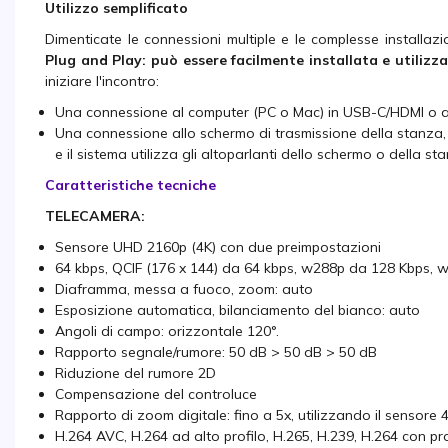
Utilizzo semplificato
Dimenticate le connessioni multiple e le complesse installaz
Plug and Play: può essere facilmente installata e utilizz
iniziare l'incontro:
Una connessione al computer (PC o Mac) in USB-C/HDMI o al 
Una connessione allo schermo di trasmissione della stanza, i
e il sistema utilizza gli altoparlanti dello schermo o della st
Caratteristiche tecniche
TELECAMERA:
Sensore UHD 2160p (4K) con due preimpostazioni
64 kbps, QCIF (176 x 144) da 64 kbps, w288p da 128 Kbps,
Diaframma, messa a fuoco, zoom: auto
Esposizione automatica, bilanciamento del bianco: auto
Angoli di campo: orizzontale 120°.
Rapporto segnale/rumore: 50 dB > 50 dB > 50 dB
Riduzione del rumore 2D
Compensazione del controluce
Rapporto di zoom digitale: fino a 5x, utilizzando il sensore 
H.264 AVC, H.264 ad alto profilo, H.265, H.239, H.264 con pr