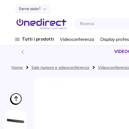
Serve aiuto?
Salta al contenuto
Tutti i prodotti
Videoconferenza
Display profes
VIDEO
Home
Sale riunioni e videoconferenza
Videoconferenz
Vai alla fine della galleria di immagini