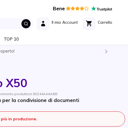
Bene
Il mio Account
Carrello
TOP 10
esperto!
o X50
iferimento produttore 83Z44AA#ABB
 per la condivisione di documenti
più in produzione.