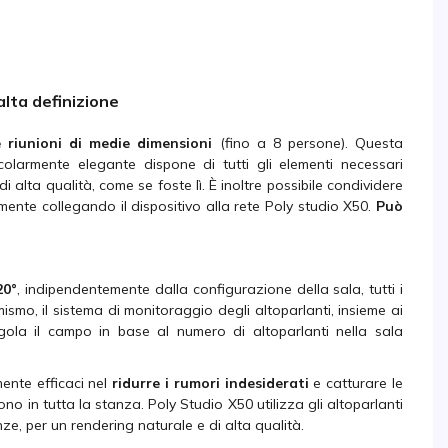
alta definizione
e riunioni di medie dimensioni
(fino a 8 persone). Questa
olarmente elegante dispone di tutti gli elementi necessari
i alta qualità, come se foste lì. È inoltre possibile condividere
ente collegando il dispositivo alla rete Poly studio X50.
Può
20°
, indipendentemente dalla configurazione della sala, tutti i
smo, il sistema di monitoraggio degli altoparlanti, insieme ai
gola il campo in base al numero di altoparlanti nella sala
nte efficaci nel
ridurre i rumori indesiderati
e catturare le
no in tutta la stanza. Poly Studio X50 utilizza gli altoparlanti
e, per un rendering naturale e di alta qualità.