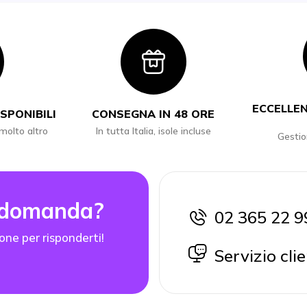
con
Icon
ECCELLEN
SPONIBILI
CONSEGNA IN 48 ORE
 molto altro
In tutta Italia, isole incluse
Gestio
 domanda?
02 365 22 9
icon
one per risponderti!
icon
Servizio clie