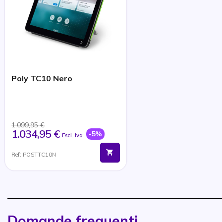
Poly TC10 Nero
1.099,95 €
1.034,95 €
-5%
Escl. Iva
Ref: POSTTC10N
Domande frequenti