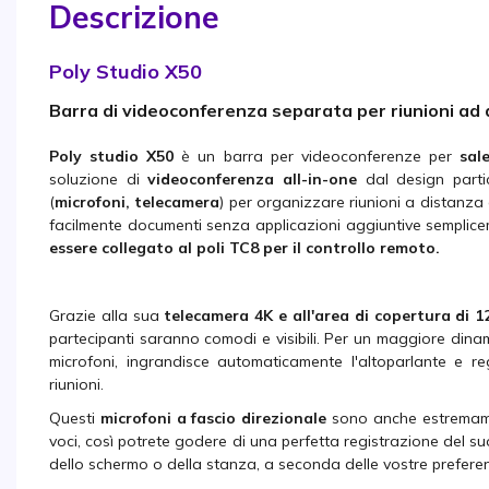
Descrizione
Poly Studio X50
Barra di videoconferenza separata per riunioni ad 
Poly studio X50
è un barra per videoconferenze per
sal
soluzione di
videoconferenza all-in-one
dal design partic
(
microfoni, telecamera
) per organizzare riunioni a distanza d
facilmente documenti senza applicazioni aggiuntive semplicem
essere collegato al poli TC8 per il controllo remoto.
Grazie alla sua
telecamera 4K e all'area di copertura di 1
partecipanti saranno comodi e visibili. Per un maggiore dinami
microfoni, ingrandisce automaticamente l'altoparlante e re
riunioni.
Questi
microfoni a fascio direzionale
sono anche estremame
voci, così potrete godere di una perfetta registrazione del suo
dello schermo o della stanza, a seconda delle vostre preferenz