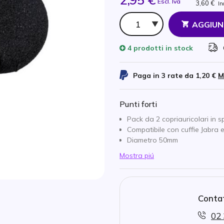
Escl. Iva
3,60 €
In
Qtà
AGGIUN
4 prodotti
in stock
Paga in 3 rate da
1,20 €
M
Punti forti
Pack da 2 copriauricolari in 
Compatibile con cuffie Jabra e
Diametro 50mm
Mostra piú
Contat
02 