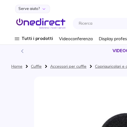
Serve aiuto?
Salta al contenuto
Tutti i prodotti
Videoconferenza
Display profes
VIDEO
Home
Cuffie
Accessori per cuffie
Copriauricolari e 
Vai alla fine della galleria di immagini