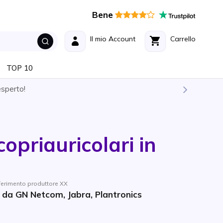
Bene
Il mio Account
Carrello
TOP 10
esperto!
opriauricolari in
ferimento produttore XX
a da GN Netcom, Jabra, Plantronics