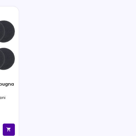
 spugna
oni