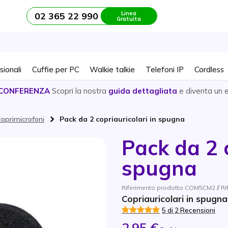
Linea
02 365 22 990
Gratuita
sionali
Cuffie per PC
Walkie talkie
Telefoni IP
Cordless
CONFERENZA
Scopri la nostra
guida dettagliata
e diventa un 
coprimicrofoni
Pack da 2 copriauricolari in spugna
Pack da 2 c
spugna
Riferimento prodotto COM5CM2 // Ri
Copriauricolari in spugn
5 di 2 Recensioni
2,95 €