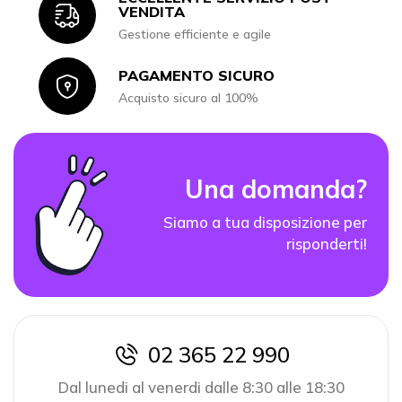
Icon
VENDITA
Gestione efficiente e agile
PAGAMENTO SICURO
Icon
Acquisto sicuro al 100%
Una domanda?
Siamo a tua disposizione per
risponderti!
02 365 22 990
icon
Dal lunedi al venerdi dalle 8:30 alle 18:30