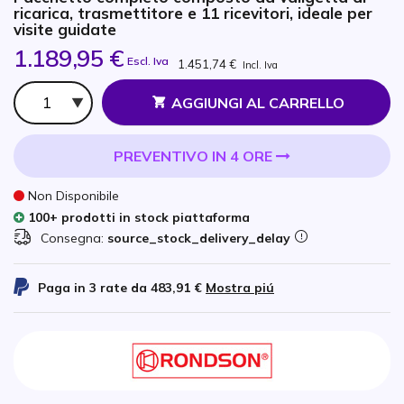
ricarica, trasmettitore e 11 ricevitori, ideale per
visite guidate
1.189,95 €
Escl. Iva
1.451,74 €
Incl. Iva
Qtà
AGGIUNGI AL CARRELLO
PREVENTIVO IN 4 ORE
Non Disponibile
100+ prodotti in stock piattaforma
Consegna:
source_stock_delivery_delay
Paga in 3 rate da
483,91 €
Mostra piú