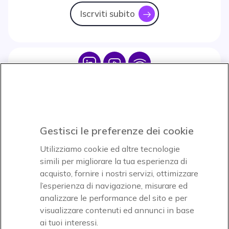
Iscrviti subito
icon
Icon
Icon
Icon
Icon
Paga facilmente ed in assoluta sicurezza
Gestisci le preferenze dei cookie
Accettiamo
Utilizziamo cookie ed altre tecnologie
simili per migliorare la tua esperienza di
acquisto, fornire i nostri servizi, ottimizzare
l’esperienza di navigazione, misurare ed
analizzare le performance del sito e per
Onedirect, azienda del gruppo INCEPT
visualizzare contenuti ed annunci in base
ai tuoi interessi.