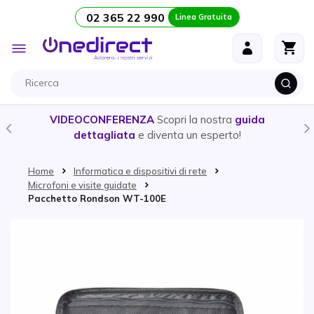
02 365 22 990
Linea Gratuita
Salta al contenuto
Toggle
Nav
VIDEOCONFERENZA
Scopri la nostra
guida
dettagliata
e diventa un esperto!
Home
Informatica e dispositivi di rete
Microfoni e visite guidate
Pacchetto Rondson WT-100E
Vai alla fine della galleria di immagini