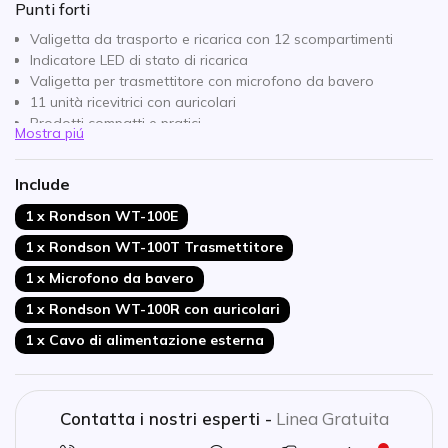
Punti forti
Valigetta da trasporto e ricarica con 12 scompartimenti
Indicatore LED di stato di ricarica
Valigetta per trasmettitore con microfono da bavero
11 unità ricevitrici con auricolari
Prodotti compatti e pratici
Mostra piú
Frequenza ultraelevata: comunicazione sicura
Sistema di risparmio energetico integrato nei dispositivi
Include
1 x Rondson WT-100E
1 x Rondson WT-100T Trasmettitore
1 x Microfono da bavero
1 x Rondson WT-100R con auricolari
1 x Cavo di alimentazione esterna
Contatta i nostri esperti -
Linea Gratuita