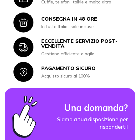
Cuffie, telefoni, talkie e molto altro
CONSEGNA IN 48 ORE
Icon
In tutta Italia, isole incluse
ECCELLENTE SERVIZIO POST-
Icon
VENDITA
Gestione efficiente e agile
PAGAMENTO SICURO
Icon
Acquisto sicuro al 100%
Una domanda?
Siamo a tua disposizione per
risponderti!