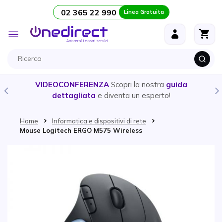
02 365 22 990
Linea Gratuita
Salta al contenuto
Toggle
Nav
VIDEOCONFERENZA
Scopri la nostra
guida
dettagliata
e diventa un esperto!
Home
Informatica e dispositivi di rete
Mouse Logitech ERGO M575 Wireless
Vai alla fine della galleria di immagini