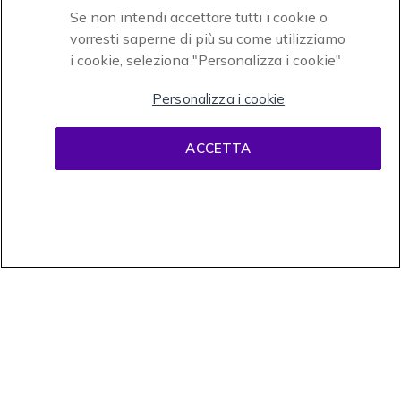
Se non intendi accettare tutti i cookie o
vorresti saperne di più su come utilizziamo
i cookie, seleziona "Personalizza i cookie"
Onedirect, azienda del gruppo INCEPT
Personalizza i cookie
ACCETTA
Condizioni d'uso
Condizioni di vendita
Disclaimer
contenuti
Informativa sulla privacy
Cookies
Onedirect, 58 avenue de Rivesaltes BP 4 Zone industrielle La Mirande 66240
Saint Estève. Partita IVA intracomunitaria (FR 67 421 715 731). Tel
02.365.22.990 - Fax 02.565.61.729 © 1999- presente Onedirect