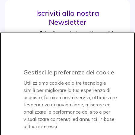
Iscriviti alla nostra
Newsletter
e approfitta di maggiori sconti e novità
Iscrviti subito
icon
Gestisci le preferenze dei cookie
Icon
Icon
Icon
Utilizziamo cookie ed altre tecnologie
simili per migliorare la tua esperienza di
acquisto, fornire i nostri servizi, ottimizzare
Icon
Paga facilmente ed in assoluta sicurezza
l’esperienza di navigazione, misurare ed
analizzare le performance del sito e per
Accettiamo
visualizzare contenuti ed annunci in base
ai tuoi interessi.