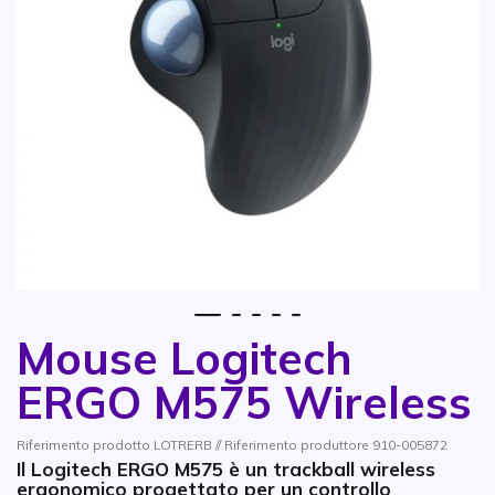
1
2
3
4
5
Mouse Logitech
Vai all'inizio della galleria di immagini
ERGO M575 Wireless
Riferimento prodotto LOTRERB // Riferimento produttore 910-005872
Il Logitech ERGO M575 è un trackball wireless
ergonomico progettato per un controllo