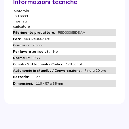
Informazioni tecniche
Motorola
XT660d
senza
caricatore
RED0006BDSAA
5031753007126
2 anni
No
IP55
128 canali
Fino a 20 ore
Li.Ion
116 x 57 x 38mm