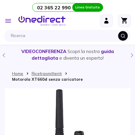
02 365 22 990
Linea Gratuita
Salta al contenuto
Toggle
Nav
VIDEOCONFERENZA
Scopri la nostra
guida
dettagliata
e diventa un esperto!
Home
Ricetrasmittenti
Motorola XT660d senza caricatore
Vai alla fine della galleria di immagini