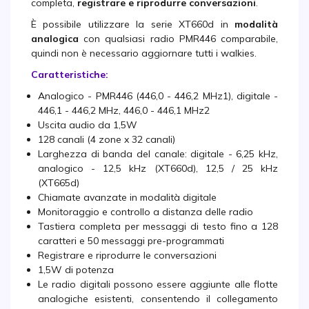
completa,
registrare e riprodurre conversazioni
.
È possibile utilizzare la serie XT660d in
modalità
analogica
con qualsiasi radio PMR446 comparabile,
quindi non è necessario aggiornare tutti i walkies.
Caratteristiche:
Analogico - PMR446 (446,0 - 446,2 MHz1), digitale -
446,1 - 446,2 MHz, 446,0 - 446,1 MHz2
Uscita audio da 1,5W
128 canali (4 zone x 32 canali)
Larghezza di banda del canale: digitale - 6,25 kHz,
analogico - 12,5 kHz (XT660d), 12,5 / 25 kHz
(XT665d)
Chiamate avanzate in modalità digitale
Monitoraggio e controllo a distanza delle radio
Tastiera completa per messaggi di testo fino a 128
caratteri e 50 messaggi pre-programmati
Registrare e riprodurre le conversazioni
1,5W di potenza
Le radio digitali possono essere aggiunte alle flotte
analogiche esistenti, consentendo il collegamento