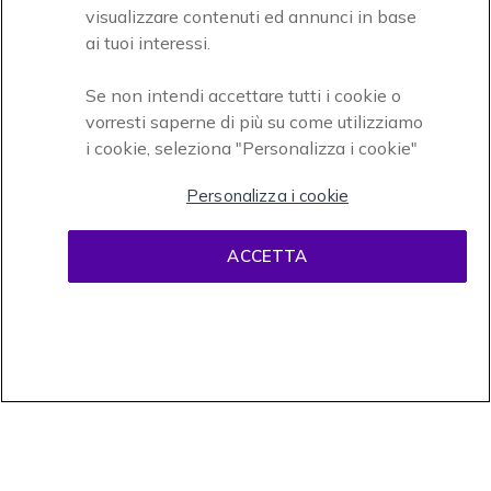
Accettiamo
visualizzare contenuti ed annunci in base
ai tuoi interessi.
Se non intendi accettare tutti i cookie o
vorresti saperne di più su come utilizziamo
i cookie, seleziona "Personalizza i cookie"
Onedirect, azienda del gruppo INCEPT
Personalizza i cookie
ACCETTA
Condizioni d'uso
Condizioni di vendita
Disclaimer
contenuti
Informativa sulla privacy
Cookies