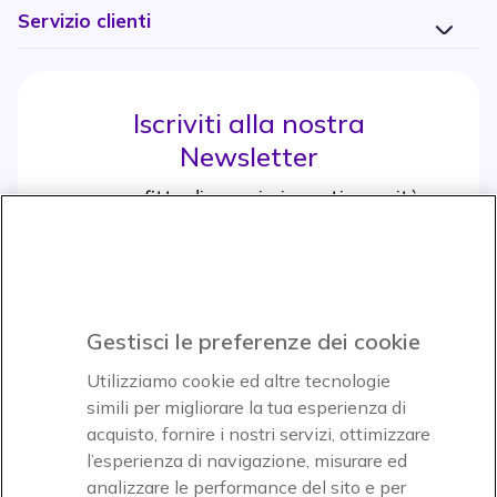
Servizio clienti
Iscriviti alla nostra
Newsletter
e approfitta di maggiori sconti e novità
Iscrviti subito
icon
Gestisci le preferenze dei cookie
Icon
Icon
Icon
Utilizziamo cookie ed altre tecnologie
simili per migliorare la tua esperienza di
acquisto, fornire i nostri servizi, ottimizzare
Icon
Paga facilmente ed in assoluta sicurezza
l’esperienza di navigazione, misurare ed
analizzare le performance del sito e per