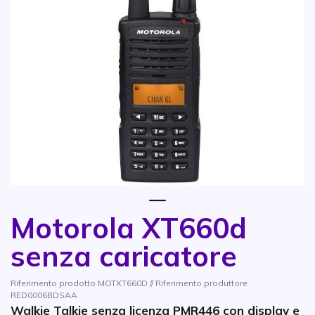
1
Motorola XT660d
Vai all'inizio della galleria di immagini
senza caricatore
Riferimento prodotto MOTXT660D // Riferimento produttore
RED0006BDSAA
Walkie Talkie senza licenza PMR446 con display e