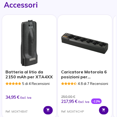
Accessori
Batteria al litio da
Caricatore Motorola 6
2150 mAh per XTA4XX
posizioni per
XT420/XT460/XT660
5 di 4 Recensioni
4.8 di 7 Recensioni
34,95 €
250,00 €
Escl. Iva
217,95 €
-12%
Escl. Iva
Ref: MOXT4BAT
Ref: MOXT4CHP