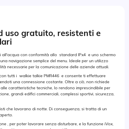
 uso gratuito, resistenti e
lari
ti all'acqua con conformità allo standard IPx4 e uno schermo
una navigazione semplice del menu. Ideale per un utilizzo
nalità necessarie per la comunicazione delle aziende attuali.
on tutti i walkie talkie PMR446 e consente ti effettuare
ndoti una connessione costante. Oltre a ciò, non richiede
lle caratteristiche tecniche, lo rendono imprescindibile per
zione, grandi edifici commerciali, complessi sportivi, sicurezza,
sti che lavorano di notte. Di conseguenza, si tratta di un
'aperto.
one , per poter lavorare senza disturbare, e la funzione iVox,