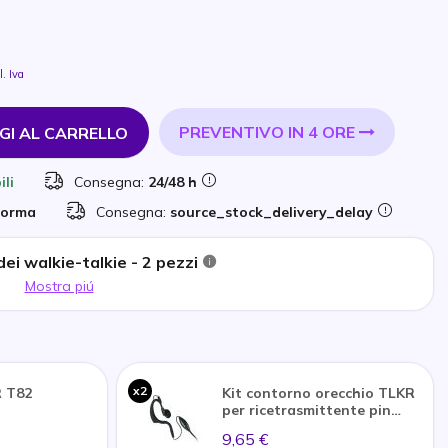
l. Iva
PREVENTIVO IN 4 ORE
GI AL CARRELLO
ili
Consegna:
24/48 h
forma
Consegna:
source_stock_delivery_delay
ei walkie-talkie - 2 pezzi
Mostra piú
x2
 T82
Kit contorno orecchio TLKR
per ricetrasmittente pin
singolo 2.5mm
9,65 €