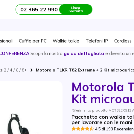
Linea
02 365 22 990
Gratuita
sionali
Cuffie per PC
Walkie talkie
Telefoni IP
Cordless
CONFERENZA
Scopri la nostra
guida dettagliata
e diventa un 
s 2 / 4 / 6 / 8+
Motorola TLKR T82 Extreme + 2 Kit microaurico
Motorola 
Kit microau
Riferimento prodotto MOT82EX913 /
Pacchetto con walkie tal
per lavorare con le mani
4.5 di 193 Recension