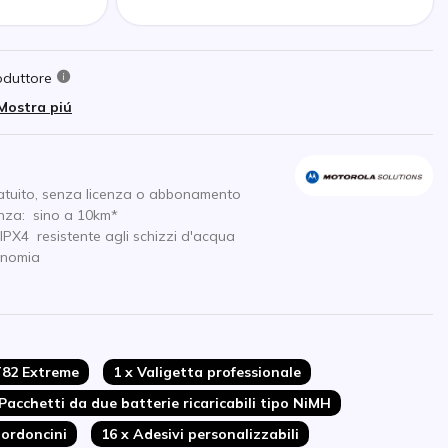
oduttore
Mostra piú
atuito, senza licenza o abbonamento
nza: sino a 10km*
IPX4 resistente agli schizzi d'acqua
tonomia
brazione iVox (vivavoce/mani libere)
e Jack 2,5 mm
T82 Extreme
1 x Valigetta professionale
microauricolari per comunicare con le mani
 Pacchetti da due batterie ricaricabili tipo NiMH
Cordoncini
16 x Adesivi personalizzabili