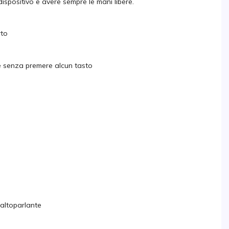
ispositivo e avere sempre le mani libere.
rto
e senza premere alcun tasto
o-altoparlante