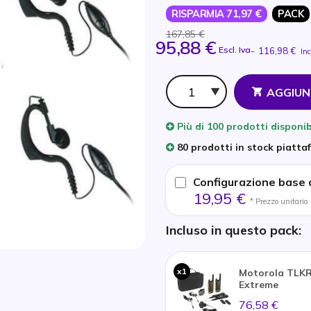
RISPARMIA 71,97 €
PACK
167,85 €
95,88 €
Escl. Iva
-
116,98 €
Inc
Qtà
AGGIUN
Più di
100 prodotti
disponib
80 prodotti in stock piatta
Configurazione base d
19,95 €
* Prezzo unitario
Incluso in questo pack:
x1
Motorola TLKR
Extreme
76,58 €