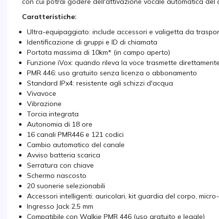
con cui potrai godere dell'attivazione vocale automatica del d
Caratteristiche:
Ultra-equipaggiato: include accessori e valigetta da traspo
Identificazione di gruppi e ID di chiamata
Portata massima di 10km* (in campo aperto)
Funzione iVox: quando rileva la voce trasmette direttament
PMR 446: uso gratuito senza licenza o abbonamento
Standard IPx4: resistente agli schizzi d'acqua
Vivavoce
Vibrazione
Torcia integrata
Autonomia di 18 ore
16 canali PMR446 e 121 codici
Cambio automatico del canale
Avviso batteria scarica
Serratura con chiave
Schermo nascosto
20 suonerie selezionabili
Accessori intelligenti: auricolari, kit guardia del corpo, micr
Ingresso Jack 2,5 mm
Compatibile con Walkie PMR 446 (uso gratuito e legale)