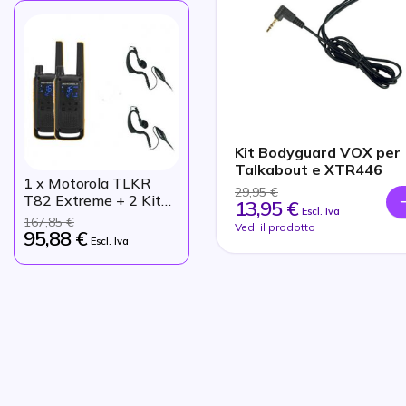
Kit Bodyguard VOX per
Talkabout e XTR446
1
x Motorola TLKR
29,95 €
T82 Extreme + 2 Kit
13,95 €
Escl. Iva
microauricolari
167,85 €
Vedi il prodotto
95,88 €
Escl. Iva