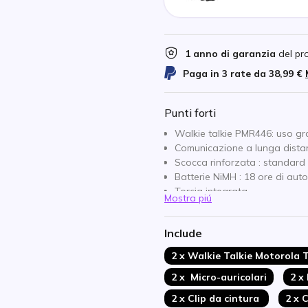
1 anno di garanzia
del pr
Paga in 3 rate da
38,99 €
Punti forti
Walkie talkie PMR446: uso gr
Comunicazione a lunga dista
Scocca rinforzata : standard 
Batterie NiMH : 18 ore di au
Torcia integrata
Mostra piú
16 canali e 121 sub-toni
Modalità di avviso tramite vi
Include
Connessione USB di ricarica 
Valigetta inclusa
2 x Walkie Talkie Motorola 
Il pacchetto include 2 kit di 
2 x Micro-auricolari
2 x
libere
2 x Clip da cintura
2 x 