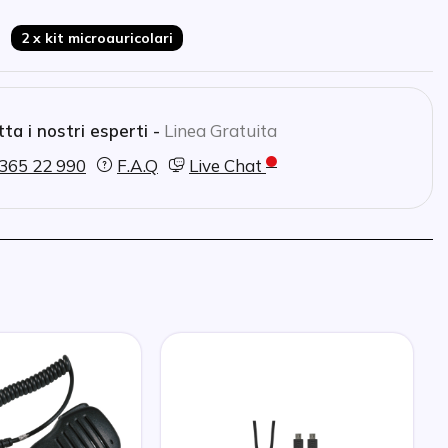
2 x kit microauricolari
ta i nostri esperti -
Linea Gratuita
365 22 990
F.A.Q
Live Chat