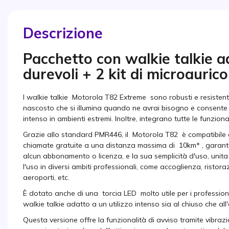
Descrizione
Pacchetto con walkie talkie ad
durevoli + 2 kit di microaurico
I walkie talkie Motorola T82 Extreme sono robusti e resisten
nascosto che si illumina quando ne avrai bisogno e consente 
intenso in ambienti estremi. Inoltre, integrano tutte le funzio
Grazie allo standard PMR446, il Motorola T82 è compatibile c
chiamate gratuite a una distanza massima di 10km* , garante
alcun abbonamento o licenza, e la sua semplicità d'uso, unita a
l'uso in diversi ambiti professionali, come accoglienza, ristora
aeroporti, etc.
È dotato anche di una torcia LED molto utile per i professioni
walkie talkie adatto a un utilizzo intenso sia al chiuso che all
Questa versione offre la funzionalità di avviso tramite vibrazi