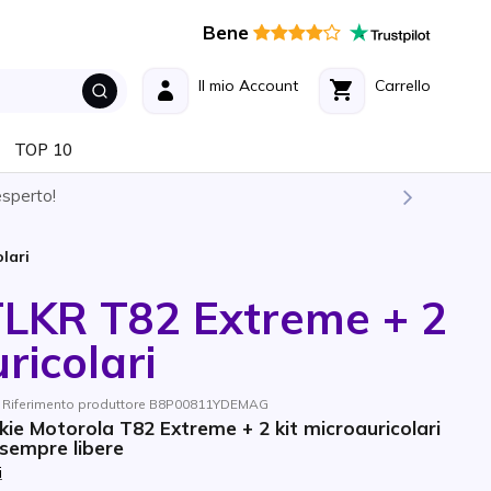
Bene
Il mio Account
Carrello
TOP 10
esperto!
lari
TLKR T82 Extreme + 2
ricolari
/ Riferimento produttore B8P00811YDEMAG
kie Motorola T82 Extreme + 2 kit microauricolari
 sempre libere
i