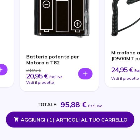
Microfono 
Batteria potente per
JD500MT pe
Motorola T82
24,95 €
24,95 €
Esc
20,95 €
Escl. Iva
Vedi il prodotto
Vedi il prodotto
95,88 €
TOTALE:
Escl. Iva
AGGIUNGI (
1
) ARTICOLI AL TUO CARRELLO