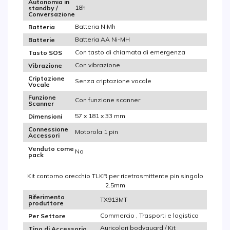
Autonomia in
18h
standby /
Conversazione
Batteria NiMh
Batteria
Batteria AA Ni-MH
Batterie
Con tasto di chiamata di emergenza
Tasto SOS
Con vibrazione
Vibrazione
Criptazione
Senza criptazione vocale
Vocale
Funzione
Con funzione scanner
Scanner
57 x 181 x 33 mm
Dimensioni
Connessione
Motorola 1 pin
Accessori
Venduto come
No
pack
Kit contorno orecchio TLKR per ricetrasmittente pin singolo
2.5mm
Riferimento
TX913MT
produttore
Commercio , Trasporti e logistica
Per Settore
Auricolari bodyguard / Kit
Tipo di Accessorio