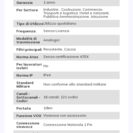
1 anno
Garanzia
Industrie , Costruzioni, Commercio ,
Per Settore
Trasporti e logistica, Hotel e ristoranti,
Pubblica Amministrazione, Istruzione
Utilizzo quotidiano
Tipo di Utilizzo
Senza Licenza
Frequenza
Modalità di
Analogici
trasmissione
Resistente, Caccia
Filtri principali
Senza certificazione ATEX
Norma Atex
Per lavoratori
No
isolati
IPx4
Norma IP
Standard
Non conforme allo standard militare
Militare
Canali -
16 canali; 121 codici
Sottocanali -
Codici
10km
Portata
Vivavoce con accessorio
Funzione VOX
Connessione
Connessione Motorola 1 Pin
vivavoce