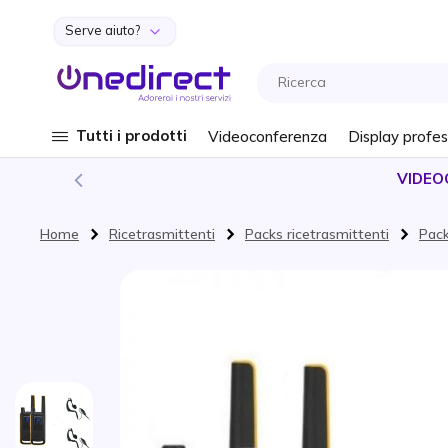
Serve aiuto?
Salta al contenuto
Tutti i prodotti
Videoconferenza
Display profes
VIDEO
Home
Ricetrasmittenti
Packs ricetrasmittenti
Pack
Vai alla fine della galleria di immagini