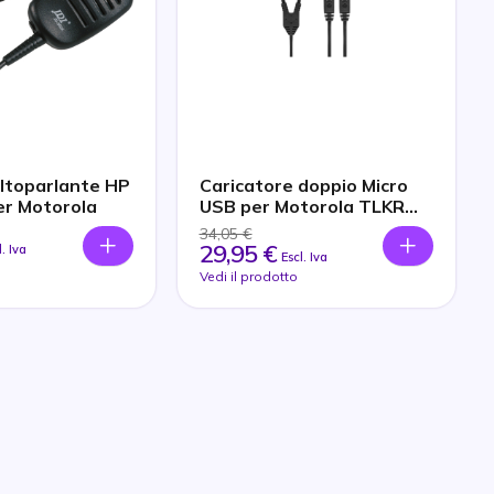
altoparlante HP
Caricatore doppio Micro
r Motorola
USB per Motorola TLKR
T82
34,05 €
29,95 €
l. Iva
Escl. Iva
Vedi il prodotto