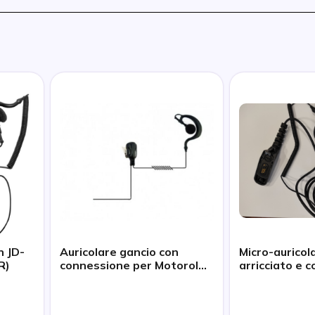
n JD-
Auricolare gancio con
Micro-auricol
R)
connessione per Motorola
arricciato e 
Serie DP4xx/3xxx
per Motorola