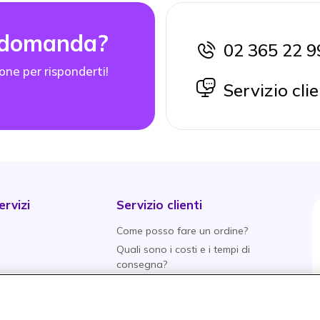
 domanda?
02 365 22 9
icon
one per risponderti!
icon
Servizio clie
rvizi
Servizio clienti
Come posso fare un ordine?
Quali sono i costi e i tempi di
consegna?
Qual è la politica di
aranzia
restituzione?
tive
Quali metodi di pagamento