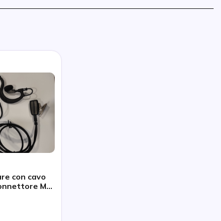
are con cavo
connettore M7
 DP4/3