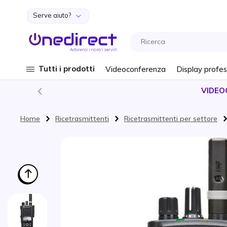
Serve aiuto?
Salta al contenuto
Tutti i prodotti
Videoconferenza
Display profes
VIDEO
Home
Ricetrasmittenti
Ricetrasmittenti per settore
Vai alla fine della galleria di immagini