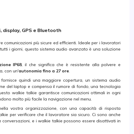
i, display, GPS e Bluetooth
re comunicazioni più sicure ed efficienti. Ideale per i lavoratori
tutti i giorni, questo sistema audio avanzato è una soluzione
zione IP68
, il che significa che è resistente alla polvere e
a, con un'
autonomia fino a 27 ore
.
à e fornisce quindi una maggiore copertura, un sistema audio
ume del laptop e compensa il rumore di fondo, una tecnologia
esto walkie talkie garantisce comunicazioni ottimali in ogni
endono molto più facile la navigazione nel menu.
ella vostra organizzazione, con una capacità di risposta
kie per verificare che il lavoratore sia sicuro. Ci sono anche
e conversazioni, e i walkie talkie possono essere disattivati in