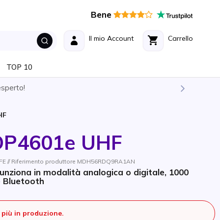
Bene
Il mio Account
Carrello
TOP 10
esperto!
HF
DP4601e UHF
FE // Riferimento produttore MDH56RDQ9RA1AN
unziona in modalità analogica o digitale, 1000
e Bluetooth
più in produzione.