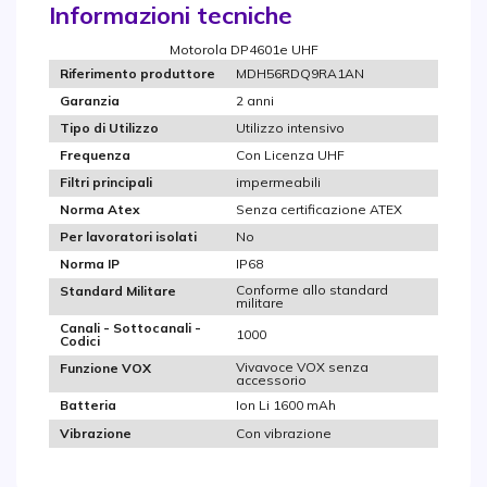
Informazioni tecniche
Motorola DP4601e UHF
MDH56RDQ9RA1AN
Riferimento produttore
2 anni
Garanzia
Utilizzo intensivo
Tipo di Utilizzo
Con Licenza UHF
Frequenza
impermeabili
Filtri principali
Senza certificazione ATEX
Norma Atex
No
Per lavoratori isolati
IP68
Norma IP
Conforme allo standard
Standard Militare
militare
Canali - Sottocanali -
1000
Codici
Vivavoce VOX senza
Funzione VOX
accessorio
Ion Li 1600 mAh
Batteria
Con vibrazione
Vibrazione