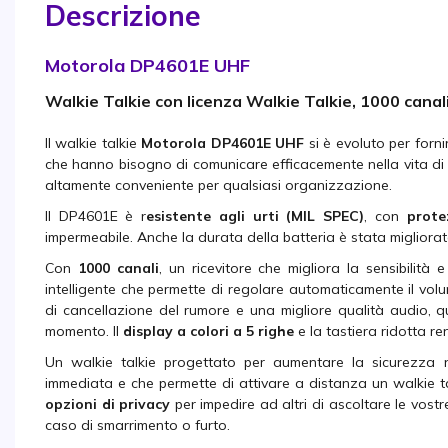
Descrizione
Motorola DP4601E UHF
Walkie Talkie con licenza Walkie Talkie, 1000 canal
Il walkie talkie
Motorola DP4601E
UHF
si è evoluto per forni
che hanno bisogno di comunicare efficacemente nella vita di 
altamente conveniente per qualsiasi organizzazione.
Il DP4601E è r
esistente agli urti (MIL SPEC)
, con
prote
impermeabile. Anche la durata della batteria è stata migliorat
Con
1000 canali
, un ricevitore che migliora la sensibilit
intelligente che permette di regolare automaticamente il vol
di cancellazione del rumore e una migliore qualità audio, qu
momento. Il
display a colori a 5 righe
e la tastiera ridotta r
Un walkie talkie progettato per aumentare la sicurezza n
immediata e che permette di attivare a distanza un walkie tal
opzioni di privacy
per impedire ad altri di ascoltare le vostr
caso di smarrimento o furto.