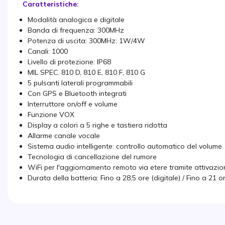
Caratteristiche:
Modalità analogica e digitale
Banda di frequenza: 300MHz
Potenza di uscita: 300MHz: 1W/4W
Canali: 1000
Livello di protezione: IP68
MIL SPEC. 810 D, 810 E, 810 F, 810 G
5 pulsanti laterali programmabili
Con GPS e Bluetooth integrati
Interruttore on/off e volume
Funzione VOX
Display a colori a 5 righe e tastiera ridotta
Allarme canale vocale
Sistema audio intelligente: controllo automatico del volume
Tecnologia di cancellazione del rumore
WiFi per l'aggiornamento remoto via etere tramite attivazio
Durata della batteria: Fino a 28,5 ore (digitale) / Fino a 21 