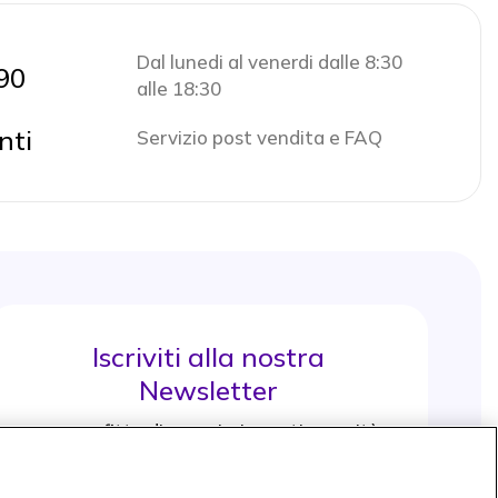
Dal lunedi al venerdi dalle 8:30
90
alle 18:30
nti
Servizio post vendita e FAQ
Iscriviti alla nostra
Newsletter
e approfitta di maggiori sconti e novità
Iscrviti subito
icon