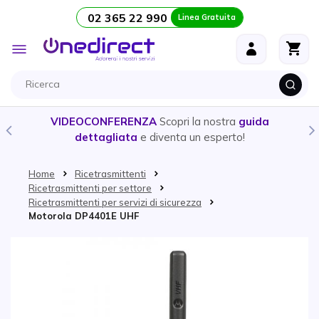
02 365 22 990
Linea Gratuita
Salta al contenuto
Toggle
Nav
VIDEOCONFERENZA
Scopri la nostra
guida
dettagliata
e diventa un esperto!
Home
Ricetrasmittenti
Ricetrasmittenti per settore
Ricetrasmittenti per servizi di sicurezza
Motorola DP4401E UHF
Vai alla fine della galleria di immagini