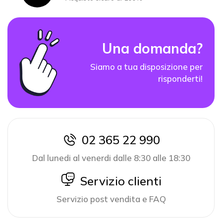
Una domanda?
Siamo a tua disposizione per
risponderti!
02 365 22 990
icon
Dal lunedi al venerdi dalle 8:30 alle 18:30
icon
Servizio clienti
Servizio post vendita e FAQ