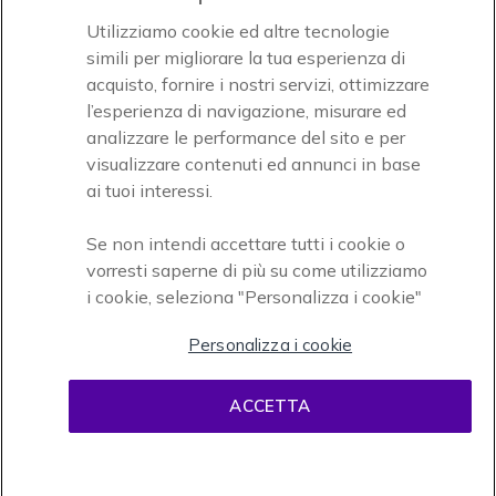
Icon
Icon
Icon
Utilizziamo cookie ed altre tecnologie
simili per migliorare la tua esperienza di
acquisto, fornire i nostri servizi, ottimizzare
Icon
Paga facilmente ed in assoluta sicurezza
l’esperienza di navigazione, misurare ed
analizzare le performance del sito e per
Accettiamo
visualizzare contenuti ed annunci in base
ai tuoi interessi.
Se non intendi accettare tutti i cookie o
vorresti saperne di più su come utilizziamo
i cookie, seleziona "Personalizza i cookie"
Onedirect, azienda del gruppo INCEPT
Personalizza i cookie
ACCETTA