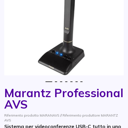
1
2
3
4
5
6
7
Marantz Professional
Vai all'inizio della galleria di immagini
AVS
Riferimento prodotto MARANAVS // Riferimento produttore MARANTZ
AVS
Sistema per videoconferenze USB-C tutto in uno