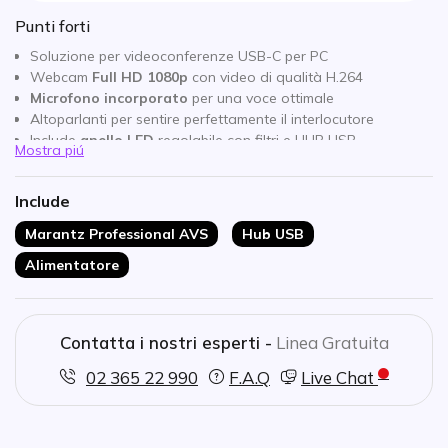
Punti forti
Soluzione per videoconferenze USB-C per PC
Webcam
Full HD 1080p
con video di qualità H.264
Microfono incorporato
per una voce ottimale
Altoparlanti per sentire perfettamente il interlocutore
Include
anello LED
regolabile con filtri e HUB USB
Mostra piú
Compatibile con tutti i softphone sul mercato
Include
Marantz Professional AVS
Hub USB
Alimentatore
Contatta i nostri esperti -
Linea Gratuita
02 365 22 990
F.A.Q
Live Chat