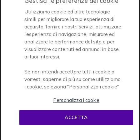
Gestisci le preferenze dei cookie
Icon
Icon
Icon
Utilizziamo cookie ed altre tecnologie
simili per migliorare la tua esperienza di
acquisto, fornire i nostri servizi, ottimizzare
Icon
Paga facilmente ed in assoluta sicurezza
l’esperienza di navigazione, misurare ed
analizzare le performance del sito e per
Accettiamo
visualizzare contenuti ed annunci in base
ai tuoi interessi.
Se non intendi accettare tutti i cookie o
vorresti saperne di più su come utilizziamo
i cookie, seleziona "Personalizza i cookie"
Onedirect, azienda del gruppo INCEPT
Personalizza i cookie
ACCETTA