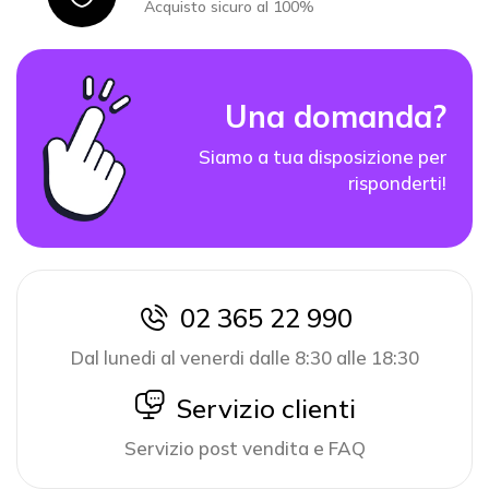
Acquisto sicuro al 100%
Una domanda?
Siamo a tua disposizione per
risponderti!
02 365 22 990
icon
Dal lunedi al venerdi dalle 8:30 alle 18:30
icon
Servizio clienti
Servizio post vendita e FAQ