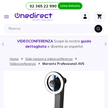
02 365 22 990
Linea Gratuita
Salta al contenuto
Toggle
Nav
VIDEOCONFERENZA
Scopri la nostra
guida
dettagliata
e diventa un esperto!
Home
Sale riunioni e videoconferenza
Videoconferenza
Marantz Professional AVS
Vai alla fine della galleria di immagini