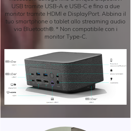
USB tramite USB-A e USB-C e fino a due
monitor tramite HDMI e DisplayPort. Abbina il
tuo smartphone o tablet allo streaming audio
via Bluetooth®. * Non compatibile con i
monitor Type-C.