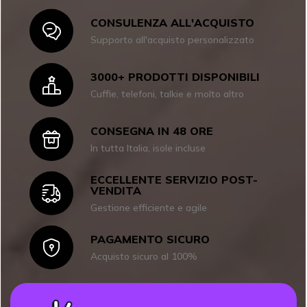
CONSULENZA ALL'ACQUISTO
Icon
Supporto all'acquisto personalizzato
3000+ PRODOTTI DISPONIBILI
Icon
Cuffie, telefoni, talkie e molto altro
CONSEGNA IN 48 ORE
Icon
In tutta Italia, isole incluse
ECCELLENTE SERVIZIO POST-
Icon
VENDITA
Gestione efficiente e agile
PAGAMENTO SICURO
Icon
Acquisto sicuro al 100%