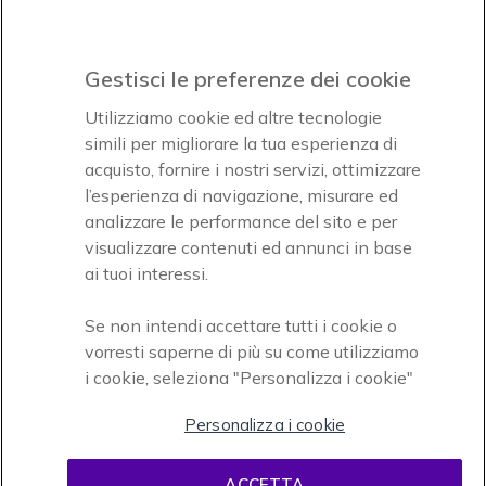
Icon
Paga facilmente ed in assoluta sicurezza
Gestisci le preferenze dei cookie
Accettiamo
Utilizziamo cookie ed altre tecnologie
simili per migliorare la tua esperienza di
acquisto, fornire i nostri servizi, ottimizzare
l’esperienza di navigazione, misurare ed
analizzare le performance del sito e per
Onedirect, azienda del gruppo INCEPT
visualizzare contenuti ed annunci in base
ai tuoi interessi.
Se non intendi accettare tutti i cookie o
vorresti saperne di più su come utilizziamo
i cookie, seleziona "Personalizza i cookie"
Personalizza i cookie
Condizioni d'uso
Condizioni di vendita
Disclaimer
ACCETTA