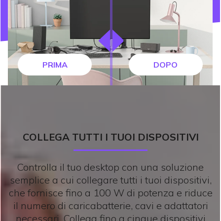
PRIMA
DOPO
COLLEGA TUTTI I TUOI DISPOSITIVI
Controlla il tuo desktop con una soluzione
semplice a cui collegare tutti i tuoi dispositivi,
che fornisce fino a 100 W di potenza e riduce
il numero di caricabatterie, cavi e adattatori
necessari. Collega fino a cinque dispositivi