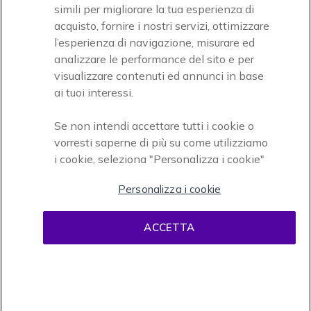
simili per migliorare la tua esperienza di
acquisto, fornire i nostri servizi, ottimizzare
l’esperienza di navigazione, misurare ed
analizzare le performance del sito e per
visualizzare contenuti ed annunci in base
Onedirect, azienda del gruppo INCEPT
ai tuoi interessi.
Se non intendi accettare tutti i cookie o
vorresti saperne di più su come utilizziamo
i cookie, seleziona "Personalizza i cookie"
Personalizza i cookie
Condizioni d'uso
Condizioni di vendita
Disclaimer
ACCETTA
contenuti
Informativa sulla privacy
Cookies
Onedirect, 58 avenue de Rivesaltes BP 4 Zone industrielle La Mirande 66240
Saint Estève. Partita IVA intracomunitaria (FR 67 421 715 731). Tel