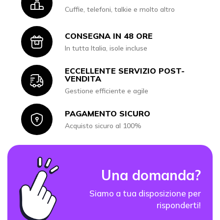
Icon
Cuffie, telefoni, talkie e molto altro
CONSEGNA IN 48 ORE
Icon
In tutta Italia, isole incluse
ECCELLENTE SERVIZIO POST-
Icon
VENDITA
Gestione efficiente e agile
PAGAMENTO SICURO
Icon
Acquisto sicuro al 100%
Una domanda?
Siamo a tua disposizione per
risponderti!