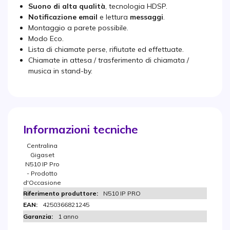
Suono di alta qualità
, tecnologia HDSP.
Notificazione
email
e lettura
messaggi
.
Montaggio a parete possibile.
Modo Eco.
Lista di chiamate perse, rifiutate ed effettuate.
Chiamate in attesa / trasferimento di chiamata /
musica in stand-by.
Informazioni tecniche
Centralina
Gigaset
N510 IP Pro
- Prodotto
d'Occasione
N510 IP PRO
4250366821245
1 anno