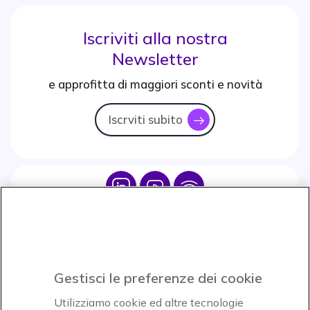
Iscriviti alla nostra
Newsletter
e approfitta di maggiori sconti e novità
Iscrviti subito
icon
Icon
Icon
Icon
Icon
Paga facilmente ed in assoluta sicurezza
Gestisci le preferenze dei cookie
Accettiamo
Utilizziamo cookie ed altre tecnologie