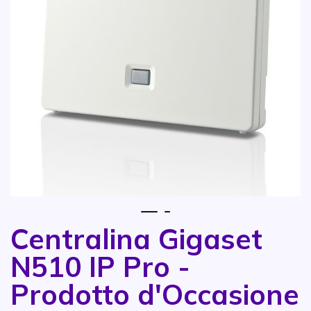
1
2
Centralina Gigaset
Vai all'inizio della galleria di immagini
N510 IP Pro -
Prodotto d'Occasione