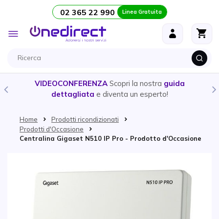
02 365 22 990
Linea Gratuita
Salta al contenuto
Toggle
Nav
VIDEOCONFERENZA
Scopri la nostra
guida
dettagliata
e diventa un esperto!
Home
Prodotti ricondizionati
Prodotti d'Occasione
Centralina Gigaset N510 IP Pro - Prodotto d'Occasione
Vai alla fine della galleria di immagini