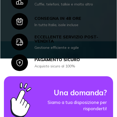
Icon
Cuffie, telefoni, talkie e molto altro
CONSEGNA IN 48 ORE
Icon
In tutta Italia, isole incluse
ECCELLENTE SERVIZIO POST-
Icon
VENDITA
Gestione efficiente e agile
PAGAMENTO SICURO
Icon
Acquisto sicuro al 100%
Una domanda?
Siamo a tua disposizione per
risponderti!