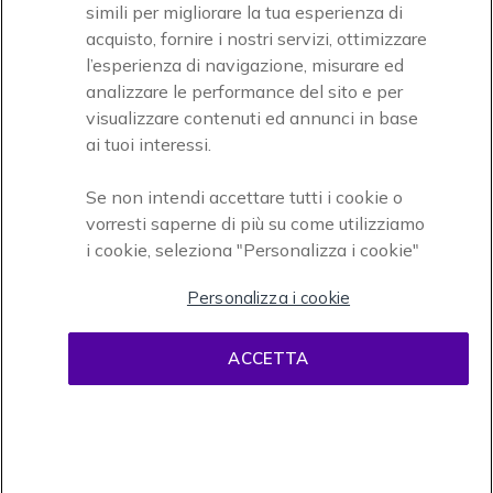
simili per migliorare la tua esperienza di
acquisto, fornire i nostri servizi, ottimizzare
l’esperienza di navigazione, misurare ed
analizzare le performance del sito e per
Onedirect, azienda del gruppo INCEPT
visualizzare contenuti ed annunci in base
ai tuoi interessi.
Se non intendi accettare tutti i cookie o
vorresti saperne di più su come utilizziamo
i cookie, seleziona "Personalizza i cookie"
Personalizza i cookie
Condizioni d'uso
Condizioni di vendita
Disclaimer
ACCETTA
contenuti
Informativa sulla privacy
Cookies
Onedirect, 58 avenue de Rivesaltes BP 4 Zone industrielle La Mirande 66240
Saint Estève. Partita IVA intracomunitaria (FR 67 421 715 731). Tel
02.365.22.990 - Fax 02.565.61.729 © 1999- presente Onedirect