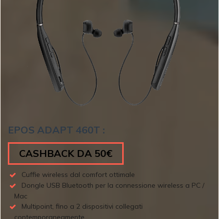
EPOS ADAPT 460T :
CASHBACK DA 50€
Cuffie wireless dal comfort ottimale
Dongle USB Bluetooth per la connessione wireless a PC /
Mac
Multipoint, fino a 2 dispositivi collegati
contemporaneamente