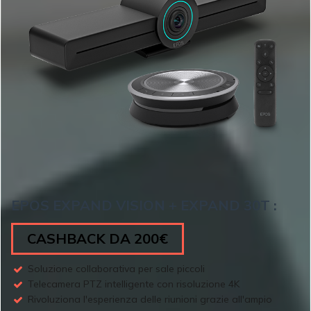
EPOS EXPAND VISION + EXPAND 30T :
CASHBACK DA 200€
Soluzione collaborativa per sale piccoli
Telecamera PTZ intelligente con risoluzione 4K
Rivoluziona l'esperienza delle riunioni grazie all'ampio