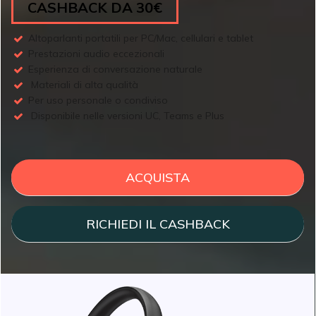
CASHBACK DA 30€
Altoparlanti portatili per PC/Mac, cellulari e tablet
Prestazioni audio eccezionali
Esperienza di conversazione naturale
Materiali di alta qualità
Per uso personale o condiviso
Disponibile nelle versioni UC, Teams e Plus
ACQUISTA
RICHIEDI IL CASHBACK