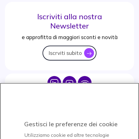
Iscriviti alla nostra
Newsletter
e approfitta di maggiori sconti e novità
Iscrviti subito
icon
Icon
Icon
Icon
Icon
Paga facilmente ed in assoluta sicurezza
Gestisci le preferenze dei cookie
Accettiamo
Utilizziamo cookie ed altre tecnologie