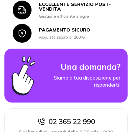
ECCELLENTE SERVIZIO POST-
Icon
VENDITA
Gestione efficiente e agile
PAGAMENTO SICURO
Icon
Acquisto sicuro al 100%
Una domanda?
Siamo a tua disposizione per
risponderti!
02 365 22 990
icon