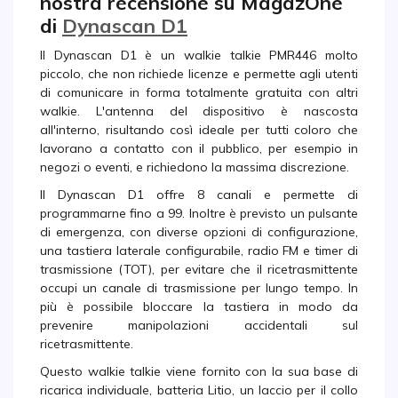
nostra recensione su MagazOne
di
Dynascan D1
Il Dynascan D1 è un walkie talkie PMR446 molto
piccolo, che non richiede licenze e permette agli utenti
di comunicare in forma totalmente gratuita con altri
walkie. L'antenna del dispositivo è nascosta
all'interno, risultando così ideale per tutti coloro che
lavorano a contatto con il pubblico, per esempio in
negozi o eventi, e richiedono la massima discrezione.
Il Dynascan D1 offre 8 canali e permette di
programmarne fino a 99. Inoltre è previsto un pulsante
di emergenza, con diverse opzioni di configurazione,
una tastiera laterale configurabile, radio FM e timer di
trasmissione (TOT), per evitare che il ricetrasmittente
occupi un canale di trasmissione per lungo tempo. In
più è possibile bloccare la tastiera in modo da
prevenire manipolazioni accidentali sul
ricetrasmittente.
Questo walkie talkie viene fornito con la sua base di
ricarica individuale, batteria Litio, un laccio per il collo