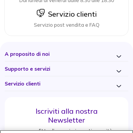
Dal lunedi al venerdi dalle 8:30 alle 18:30
icon
Servizio clienti
Servizio post vendita e FAQ
A proposito di noi
Supporto e servizi
Servizio clienti
Iscriviti alla nostra
Newsletter
e approfitta di maggiori sconti e novità