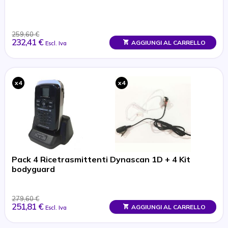
259,60 €
232,41 €
AGGIUNGI AL CARRELLO
Escl. Iva
x4
x4
Pack 4 Ricetrasmittenti Dynascan 1D + 4 Kit
bodyguard
279,60 €
251,81 €
AGGIUNGI AL CARRELLO
Escl. Iva