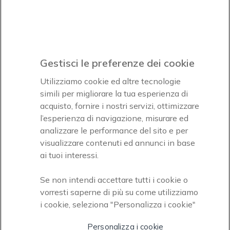
Iscrviti subito
icon
Gestisci le preferenze dei cookie
Icon
Icon
Icon
Utilizziamo cookie ed altre tecnologie
simili per migliorare la tua esperienza di
acquisto, fornire i nostri servizi, ottimizzare
Icon
Paga facilmente ed in assoluta sicurezza
l’esperienza di navigazione, misurare ed
analizzare le performance del sito e per
Accettiamo
visualizzare contenuti ed annunci in base
ai tuoi interessi.
Se non intendi accettare tutti i cookie o
vorresti saperne di più su come utilizziamo
i cookie, seleziona "Personalizza i cookie"
Onedirect, azienda del gruppo INCEPT
Personalizza i cookie