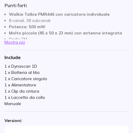
Punti forti
Walkie Talkie PMR446 con caricatore individuale
8 canali, 38 subcanali
Potenza: 500 mW
Molto piccola (85 x 50 x 23 mm) con antenna integrata
Radio FM
Mostra piú
Pulsante di emergenza
Torcia elettrica
Include
Blocco tasti
Timer di trasmissione TOT
1 x Dynascan 1D
Presa auricolare
1 x Batteria al litio
Perfetto per negozi / attenzione al pubblico
1 x Caricatore singolo
Colori disponibili: nero / bianco.
1 x Alimentatore
1 x Clip da cintura
1 x Laccetto da collo
Manuale
Versioni: