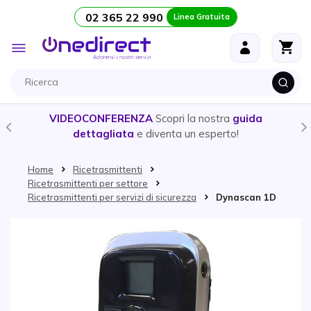
02 365 22 990
Linea Gratuita
Salta al contenuto
Toggle
Nav
VIDEOCONFERENZA
Scopri la nostra
guida
dettagliata
e diventa un esperto!
Home
Ricetrasmittenti
Ricetrasmittenti per settore
Ricetrasmittenti per servizi di sicurezza
Dynascan 1D
Vai alla fine della galleria di immagini