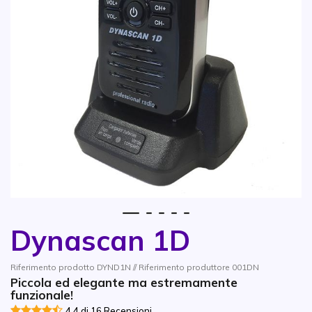
1
2
3
4
5
Dynascan 1D
Vai all'inizio della galleria di immagini
Riferimento prodotto DYND1N // Riferimento produttore 001DN
Piccola ed elegante ma estremamente
funzionale!
4.4 di 16 Recensioni