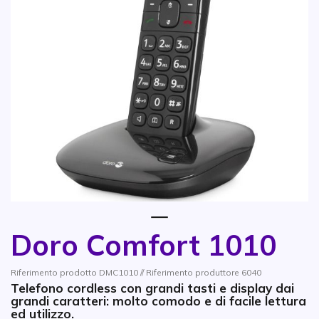
1
Doro Comfort 1010
Vai all'inizio della galleria di immagini
Riferimento prodotto DMC1010 // Riferimento produttore 6040
Telefono cordless con grandi tasti e display dai
grandi caratteri: molto comodo e di facile lettura
ed utilizzo.