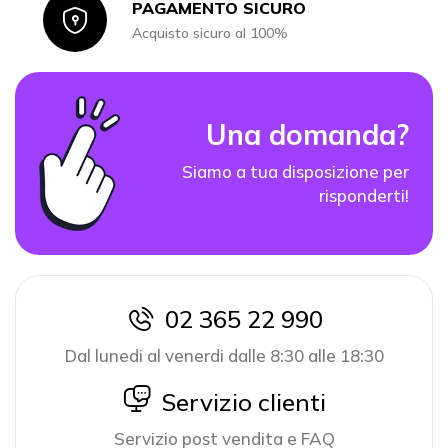
PAGAMENTO SICURO
Icon
Acquisto sicuro al 100%
Una domanda?
Siamo a tua disposizione per
risponderti!
02 365 22 990
icon
Dal lunedi al venerdi dalle 8:30 alle 18:30
icon
Servizio clienti
Servizio post vendita e FAQ