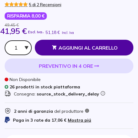
5 di 2 Recensioni
RISPARMIA 8,00 €
49,45 €
41,95 €
Escl. Iva
-
51,18 €
Incl. Iva
Qtà
AGGIUNGI AL CARRELLO
PREVENTIVO IN 4 ORE
Non Disponibile
26 prodotti in stock piattaforma
Consegna:
source_stock_delivery_delay
2 anni di garanzia
del produttore
Paga in 3 rate da
17,06 €
Mostra piú