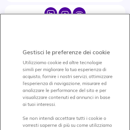
Icon
Icon
Icon
Icon
Paga facilmente ed in assoluta sicurezza
Gestisci le preferenze dei cookie
Accettiamo
Utilizziamo cookie ed altre tecnologie
simili per migliorare la tua esperienza di
acquisto, fornire i nostri servizi, ottimizzare
l’esperienza di navigazione, misurare ed
analizzare le performance del sito e per
Onedirect, azienda del gruppo INCEPT
visualizzare contenuti ed annunci in base
ai tuoi interessi.
Se non intendi accettare tutti i cookie o
vorresti saperne di più su come utilizziamo