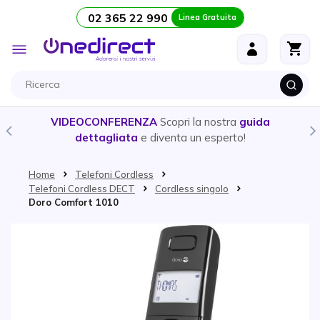
02 365 22 990
Linea Gratuita
Salta al contenuto
Toggle
Nav
VIDEOCONFERENZA
Scopri la nostra
guida
dettagliata
e diventa un esperto!
Home
Telefoni Cordless
Telefoni Cordless DECT
Cordless singolo
Doro Comfort 1010
Vai alla fine della galleria di immagini