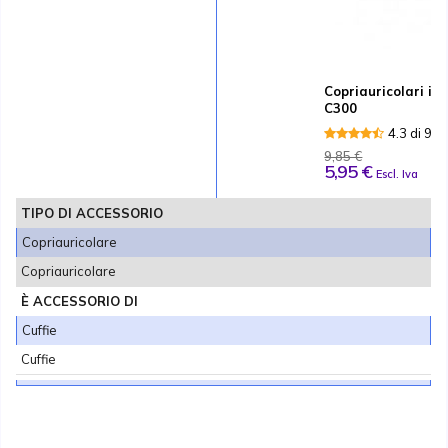
Copriauricolari in
C300
4.3 di 9 
9,85 €
5,95 €
Escl. Iva
TIPO DI ACCESSORIO
Copriauricolare
Copriauricolare
È ACCESSORIO DI
Cuffie
Cuffie