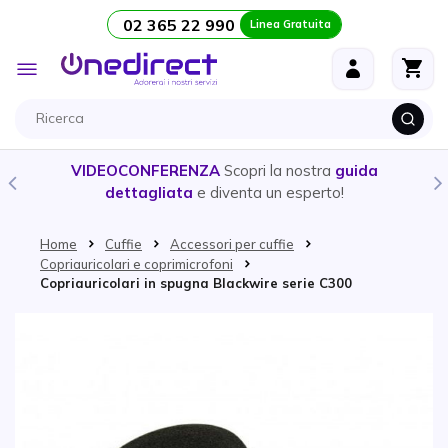
02 365 22 990
Linea Gratuita
Salta al contenuto
Toggle
Nav
VIDEOCONFERENZA
Scopri la nostra
guida
dettagliata
e diventa un esperto!
Home
Cuffie
Accessori per cuffie
Copriauricolari e coprimicrofoni
Copriauricolari in spugna Blackwire serie C300
Vai alla fine della galleria di immagini