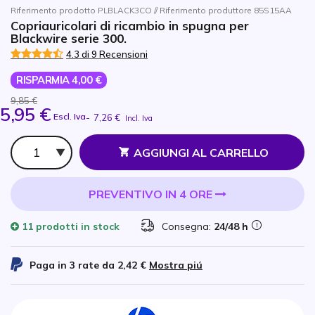
Riferimento prodotto PLBLACK3CO // Riferimento produttore 85S15AA
Copriauricolari di ricambio in spugna per
Blackwire serie 300.
4.3 di 9 Recensioni
RISPARMIA 4,00 €
9,85 €
5,95 €
Escl. Iva
-
7,26 €
Incl. Iva
Qtà
AGGIUNGI AL CARRELLO
PREVENTIVO IN 4 ORE
11 prodotti
in stock
Consegna:
24/48 h
Paga in 3 rate da
2,42 €
Mostra piú