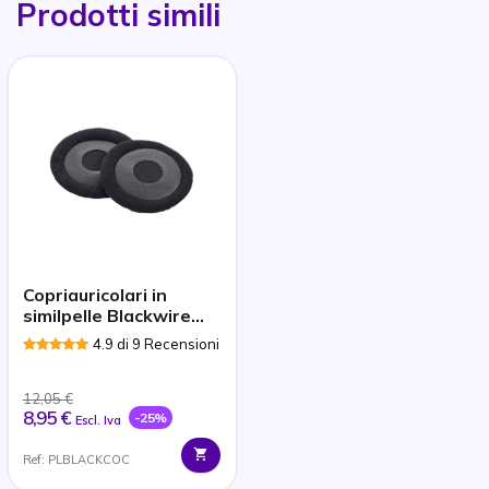
Prodotti simili
Copriauricolari in
similpelle Blackwire
serie C300
4.9 di 9 Recensioni
12,05 €
8,95 €
-25%
Escl. Iva
Ref: PLBLACKCOC