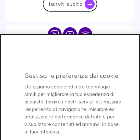
Iscrviti subito
icon
Icon
Icon
Icon
Icon
Paga facilmente ed in assoluta sicurezza
Gestisci le preferenze dei cookie
Accettiamo
Utilizziamo cookie ed altre tecnologie
simili per migliorare la tua esperienza di
acquisto, fornire i nostri servizi, ottimizzare
l’esperienza di navigazione, misurare ed
analizzare le performance del sito e per
visualizzare contenuti ed annunci in base
Onedirect, azienda del gruppo INCEPT
ai tuoi interessi.