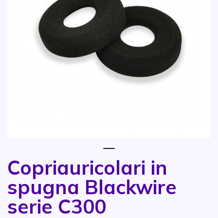
1
Copriauricolari in
Vai all'inizio della galleria di immagini
spugna Blackwire
serie C300