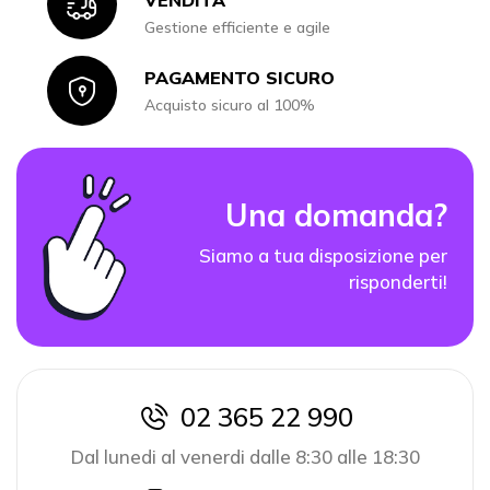
Icon
Gestione efficiente e agile
PAGAMENTO SICURO
Icon
Acquisto sicuro al 100%
Una domanda?
Siamo a tua disposizione per
risponderti!
02 365 22 990
icon
Dal lunedi al venerdi dalle 8:30 alle 18:30