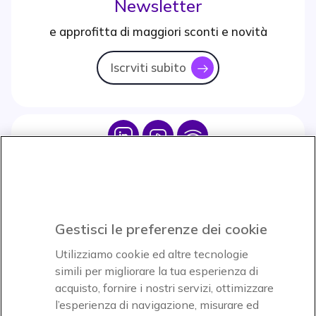
Newsletter
e approfitta di maggiori sconti e novità
Iscrviti subito
icon
Icon
Icon
Icon
Icon
Paga facilmente ed in assoluta sicurezza
Gestisci le preferenze dei cookie
Accettiamo
Utilizziamo cookie ed altre tecnologie
simili per migliorare la tua esperienza di
acquisto, fornire i nostri servizi, ottimizzare
l’esperienza di navigazione, misurare ed