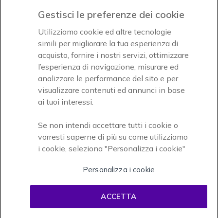
Gestisci le preferenze dei cookie
Accettiamo
Utilizziamo cookie ed altre tecnologie
simili per migliorare la tua esperienza di
acquisto, fornire i nostri servizi, ottimizzare
l’esperienza di navigazione, misurare ed
analizzare le performance del sito e per
visualizzare contenuti ed annunci in base
Onedirect, azienda del gruppo INCEPT
ai tuoi interessi.
Se non intendi accettare tutti i cookie o
vorresti saperne di più su come utilizziamo
i cookie, seleziona "Personalizza i cookie"
Personalizza i cookie
Condizioni d'uso
Condizioni di vendita
Disclaimer
ACCETTA
contenuti
Informativa sulla privacy
Cookies