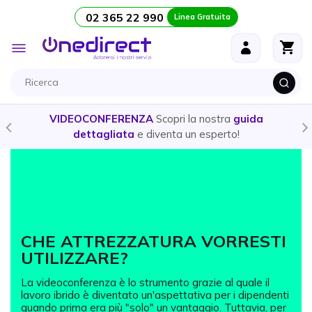
02 365 22 990
Linea Gratuita
Salta al contenuto
Toggle
Nav
VIDEOCONFERENZA
Scopri la nostra
guida
CUFF
dettagliata
e diventa un esperto!
CHE ATTREZZATURA VORRESTI
UTILIZZARE?
La videoconferenza è lo strumento grazie al quale il
lavoro ibrido è diventato un'aspettativa per i dipendenti
quando prima era più "solo" un vantaggio. Tuttavia, per