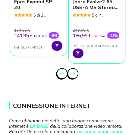
Epos Expand SP
Jabra Evolve2 65
E
30T
USB-A MS Stereo
con base - Nero
5 di 2
5 di 4
Recensioni
Recensioni
154,95 €
249,00 €
2
141,95 €
186,95 €
1
-8%
-25%
Escl. Iva
Escl. Iva
Ref: GNEVOL265DMSUPAB
Ref: SESPEAK30T
Re
CONNESSIONE INTERNET
Come abbiamo già detto, una buona connessione
Internet è
LA BASE
della collaborazione video remota.
Perché? Un piccolo promemoria:
nessuna connessione