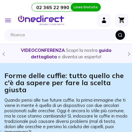
02 365 22 990
Linea Gratuita
Salta al contenuto
Toggle
Nav
VIDEOCONFERENZA
Scopri la nostra
guida
dettagliata
e diventa un esperto!
Forme delle cuffie: tutto quello che
c'è da sapere per fare la scelta
giusta
Quando pensi alle tue future cuffie, la prima immagine che ti
viene in mente è quella di un dispositivo con due aricolari
posizionati sulle orecchie. Oggi è ancora lo stile più comune,
ma le cose stanno cambiando! Sì, indossare le cuffie in modo
tradizionale può causare diversi problemi (mal di testa,
dolori alle orecchie e persino la caduta dei capelli, puoi
immaginare?).