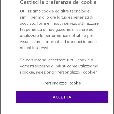
Gestisci le preferenze dei cookie
Accettiamo
Utilizziamo cookie ed altre tecnologie
simili per migliorare la tua esperienza di
acquisto, fornire i nostri servizi, ottimizzare
l’esperienza di navigazione, misurare ed
analizzare le performance del sito e per
visualizzare contenuti ed annunci in base
Onedirect, azienda del gruppo INCEPT
ai tuoi interessi.
Se non intendi accettare tutti i cookie o
vorresti saperne di più su come utilizziamo
i cookie, seleziona "Personalizza i cookie"
Personalizza i cookie
Condizioni d'uso
Condizioni di vendita
Disclaimer
ACCETTA
contenuti
Informativa sulla privacy
Cookies