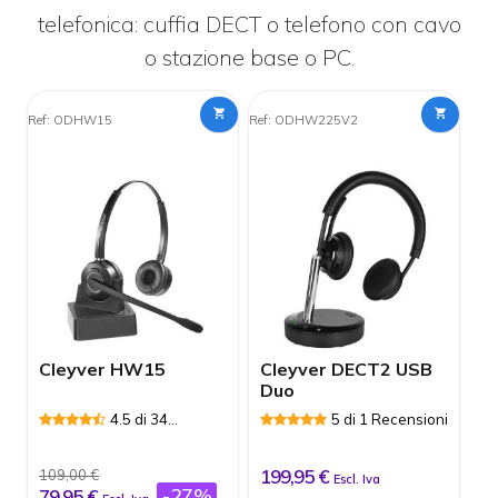
telefonica: cuffia DECT o telefono con cavo
o stazione base o PC.
Ref: ODHW15
Ref: ODHW225V2
Cleyver HW15
Cleyver DECT2 USB
Duo
4.5 di 34
5 di 1 Recensioni
Recensioni
199,95 €
109,00 €
Escl. Iva
-27%
79,95 €