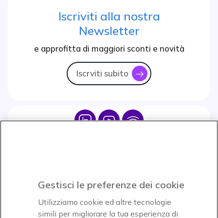
Iscriviti alla nostra
Newsletter
e approfitta di maggiori sconti e novità
Iscrviti subito
icon
Icon
Icon
Icon
Icon
Paga facilmente ed in assoluta sicurezza
Gestisci le preferenze dei cookie
Accettiamo
Utilizziamo cookie ed altre tecnologie
simili per migliorare la tua esperienza di