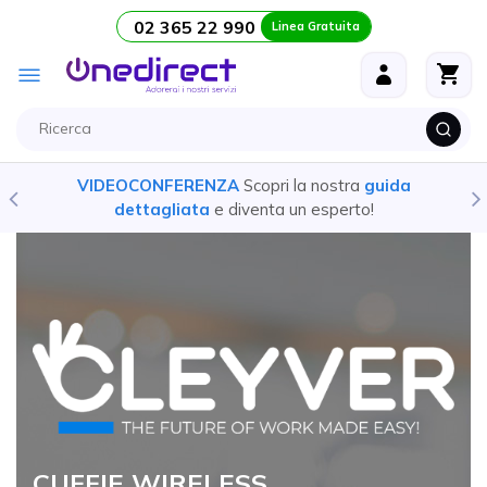
02 365 22 990
Linea Gratuita
Salta al contenuto
Toggle
Nav
VIDEOCONFERENZA
Scopri la nostra
guida
dettagliata
e diventa un esperto!
CUFFIE WIRELESS