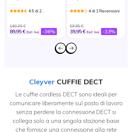
4.5 di 2
4 di 1 Recensioni
Recensioni
140,00 €
59,95 €
1
-36%
-33%
89,95 €
39,95 €
Escl. Iva
Escl. Iva
Cleyver
CUFFIE DECT
Le cuffie cordless DECT sono ideali per
comunicare liberamente sul posto di lavoro
senza perdere la connessione.
DECT si
collega solo a una singola stazione base
che fornisce una connessione alla rete