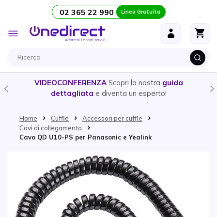
02 365 22 990
Linea Gratuita
Salta al contenuto
Toggle
Nav
VIDEOCONFERENZA
Scopri la nostra
guida
dettagliata
e diventa un esperto!
Home
Cuffie
Accessori per cuffie
Cavi di collegamento
Cavo QD U10-PS per Panasonic e Yealink
Vai alla fine della galleria di immagini