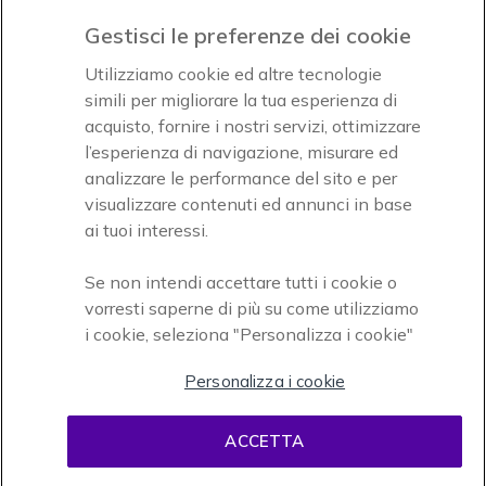
Gestisci le preferenze dei cookie
Accettiamo
Utilizziamo cookie ed altre tecnologie
simili per migliorare la tua esperienza di
acquisto, fornire i nostri servizi, ottimizzare
l’esperienza di navigazione, misurare ed
analizzare le performance del sito e per
visualizzare contenuti ed annunci in base
Onedirect, azienda del gruppo INCEPT
ai tuoi interessi.
Se non intendi accettare tutti i cookie o
vorresti saperne di più su come utilizziamo
i cookie, seleziona "Personalizza i cookie"
Personalizza i cookie
Condizioni d'uso
Condizioni di vendita
Disclaimer
ACCETTA
contenuti
Informativa sulla privacy
Cookies