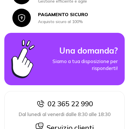
Gestione efficiente e agile
PAGAMENTO SICURO
Icon
Acquisto sicuro al 100%
Una domanda?
Siamo a tua disposizione per
risponderti!
02 365 22 990
icon
Dal lunedi al venerdi dalle 8:30 alle 18:30
icon
Servizio clienti