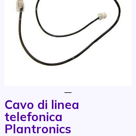
1
Cavo di linea
Vai all'inizio della galleria di immagini
telefonica
Plantronics