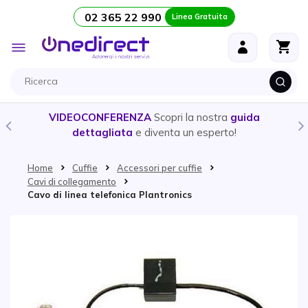
02 365 22 990
Linea Gratuita
Salta al contenuto
Toggle
Nav
VIDEOCONFERENZA
Scopri la nostra
guida
dettagliata
e diventa un esperto!
Home
Cuffie
Accessori per cuffie
Cavi di collegamento
Cavo di linea telefonica Plantronics
Vai alla fine della galleria di immagini