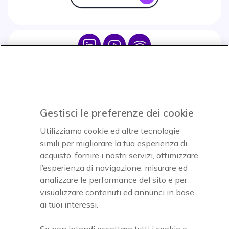
Icon
Icon
Icon
Icon
Paga facilmente ed in assoluta sicurezza
Gestisci le preferenze dei cookie
Accettiamo
Utilizziamo cookie ed altre tecnologie
simili per migliorare la tua esperienza di
acquisto, fornire i nostri servizi, ottimizzare
l’esperienza di navigazione, misurare ed
analizzare le performance del sito e per
visualizzare contenuti ed annunci in base
Onedirect, azienda del gruppo INCEPT
ai tuoi interessi.