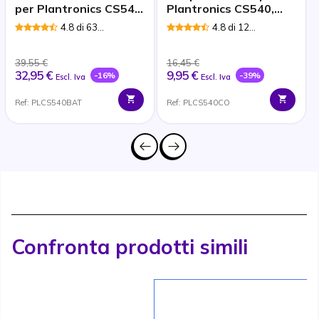
per Plantronics CS540
Plantronics CS540,
/ C565
W440, W740 e C565
4.8 di 63
4.8 di 12
Recensioni
Recensioni
39,55 €
16,45 €
32,95 €
9,95 €
-16%
-39%
Escl. Iva
Escl. Iva
Ref: PLCS540BAT
Ref: PLCS540CO
Confronta prodotti simili