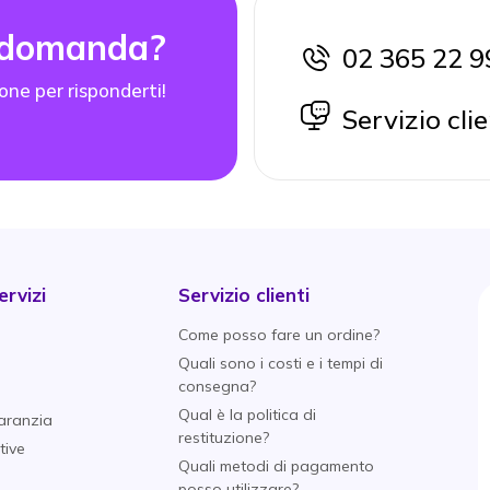
 domanda?
02 365 22 9
icon
one per risponderti!
icon
Servizio clie
rvizi
Servizio clienti
Come posso fare un ordine?
Quali sono i costi e i tempi di
consegna?
Qual è la politica di
aranzia
restituzione?
tive
Quali metodi di pagamento
posso utilizzare?