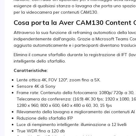
esigenze di qualsiasi stanza o lavagna che porta uno spazio p
per la videocamera per contenuti CAM130.
Cosa porta la Aver CAM130 Content C
Attraverso la sua funzione di reframing automatico della lav
indipendentemente dall'angolo. Grazie a Microsoft Teams Cont
aggiusta automaticamente e i partecipanti diventano trasluc
Elimina il comune sfarfallio durante la registrazione di IFT (l
intelligente dello sfarfallio.
Caratteristiche:
Lente ottica 4K, FOV 120°, zoom fino a 5X.
Sensore 4K di Sony
Frame rate: Contenuto della fotocamera: 1080p/ 720p a 30, 
Telecamera da conferenza: (16:9) 4K 30 fps; 1920 x 1080, 160
1280 x 960, 800 x 600, 640 x 480 a 60, 30, 15 fps
Rilevamento della lavagna e miglioramento dei contenuti AI
Riduzione dello sfarfallio IFP
Luce di riempimento intelligente: illuminazione a 12 livelli
True WDR fino a 120 db