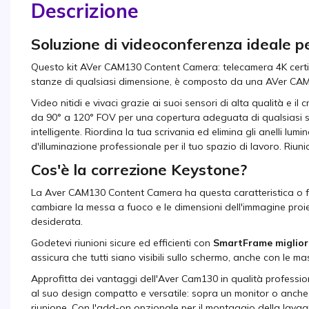
Descrizione
Soluzione di videoconferenza ideale p
Questo kit AVer CAM130 Content Camera: telecamera 4K certifi
stanze di qualsiasi dimensione, è composto da una AVer CAM
Video nitidi e vivaci grazie ai suoi sensori di alta qualità e il
da 90° a 120° FOV per una copertura adeguata di qualsiasi spa
intelligente. Riordina la tua scrivania ed elimina gli anelli lu
d'illuminazione professionale per il tuo spazio di lavoro. Riunio
Cos'è la correzione Keystone?
La Aver CAM130 Content Camera ha questa caratteristica o funzi
cambiare la messa a fuoco e le dimensioni dell'immagine proie
desiderata.
Godetevi riunioni sicure ed efficienti con
SmartFrame miglio
assicura che tutti siano visibili sullo schermo, anche con le ma
Approfitta dei vantaggi dell'Aver Cam130 in qualità profession
al suo design compatto e versatile: sopra un monitor o anche 
riunione. Con l'add-on opzionale per il montaggio della lava