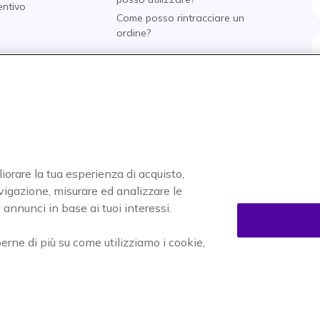
entivo
Come posso rintracciare un
i
ordine?
nti
o
tore
liorare la tua esperienza di acquisto,
navigazione, misurare ed analizzare le
Accettiamo
annunci in base ai tuoi interessi.
perne di più su come utilizziamo i cookie,
enuti
Informativa sulla privacy
Cookies