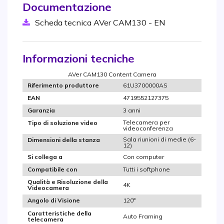
Documentazione
Scheda tecnica AVer CAM130 - EN
Informazioni tecniche
AVer CAM130 Content Camera
61U3700000AS
Riferimento produttore
4719552127375
EAN
3 anni
Garanzia
Telecamera per
Tipo di soluzione video
videoconferenza
Sala riunioni di medie (6-
Dimensioni della stanza
12)
Con computer
Si collega a
Tutti i softphone
Compatibile con
Qualità e Risoluzione della
4K
Videocamera
120°
Angolo di Visione
Caratteristiche della
Auto Framing
telecamera