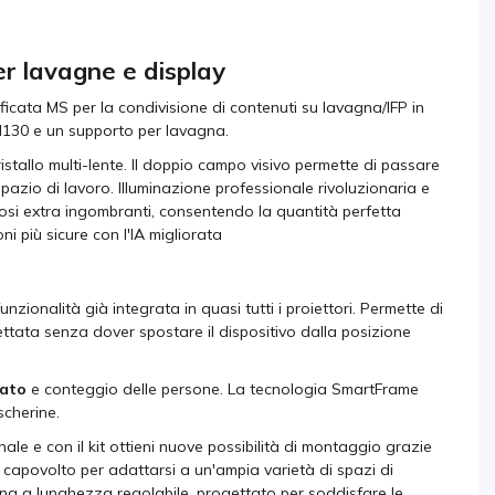
er lavagne e display
cata MS per la condivisione di contenuti su lavagna/IFP in
130 e un supporto per lavagna.
 cristallo multi-lente. Il doppio campo visivo permette di passare
zio di lavoro. Illuminazione professionale rivoluzionaria e
minosi extra ingombranti, consentendo la quantità perfetta
ni più sicure con l'IA migliorata
onalità già integrata in quasi tutti i proiettori. Permette di
ttata senza dover spostare il dispositivo dalla posizione
rato
e conteggio delle persone. La tecnologia SmartFrame
scherine.
ale e con il kit ottieni nuove possibilità di montaggio grazie
capovolto per adattarsi a un'ampia varietà di spazi di
gna a lunghezza regolabile, progettato per soddisfare le