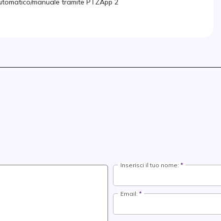
 automatico/manuale tramite PTZApp 2
Inserisci il tuo nome:
Email: