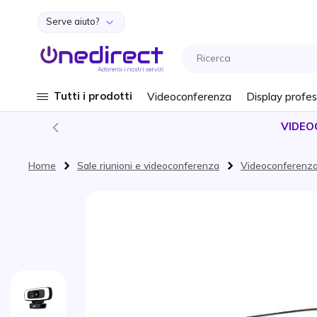
Serve aiuto?
Salta al contenuto
Tutti i prodotti
Videoconferenza
Display profes
VIDEO
Home
Sale riunioni e videoconferenza
Videoconferenz
Vai alla fine della galleria di immagini