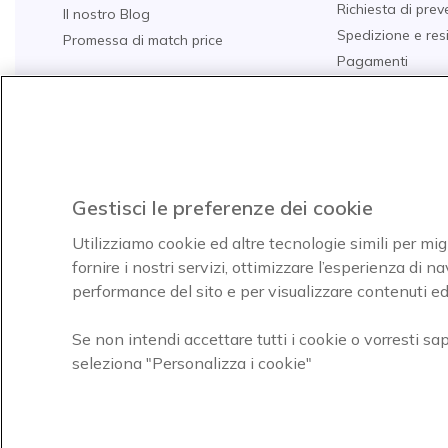
Richiesta di prev
Il nostro Blog
Spedizione e res
Promessa di match price
Pagamenti
Domande Freque
Guide all'acquist
I nostri TOP 10
Acquista per set
Gestisci le preferenze dei cookie
Utilizziamo cookie ed altre tecnologie simili per mig
fornire i nostri servizi, ottimizzare l’esperienza di 
Paga facilmente ed in assoluta
Icon
performance del sito e per visualizzare contenuti ed 
sicurezza
Se non intendi accettare tutti i cookie o vorresti sa
Onedirect, azienda del gruppo INCEPT
seleziona "Personalizza i cookie"
Condizioni d'uso
Condizioni di vendita
Disclaimer cont