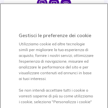
Icon
Icon
Icon
Icon
Paga facilmente ed in assoluta sicurezza
Gestisci le preferenze dei cookie
Accettiamo
Utilizziamo cookie ed altre tecnologie
simili per migliorare la tua esperienza di
acquisto, fornire i nostri servizi, ottimizzare
l’esperienza di navigazione, misurare ed
analizzare le performance del sito e per
visualizzare contenuti ed annunci in base
Onedirect, azienda del gruppo INCEPT
ai tuoi interessi.
Se non intendi accettare tutti i cookie o
vorresti saperne di più su come utilizziamo
i cookie, seleziona "Personalizza i cookie"