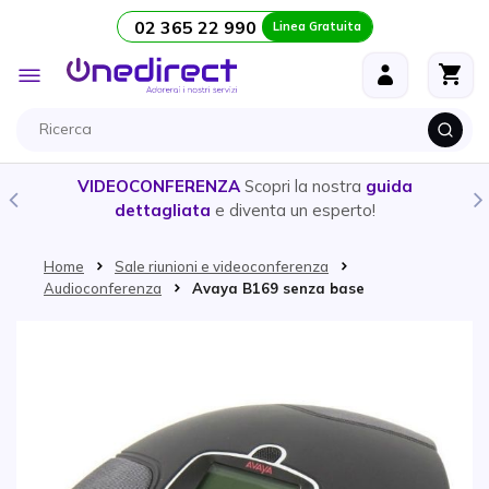
02 365 22 990
Linea Gratuita
Salta al contenuto
Toggle
Nav
VIDEOCONFERENZA
Scopri la nostra
guida
dettagliata
e diventa un esperto!
Home
Sale riunioni e videoconferenza
Audioconferenza
Avaya B169 senza base
Vai alla fine della galleria di immagini