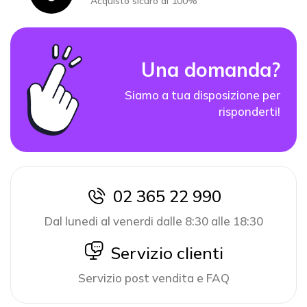
Acquisto sicuro al 100%
Una domanda?
Siamo a tua disposizione per
risponderti!
02 365 22 990
icon
Dal lunedi al venerdi dalle 8:30 alle 18:30
icon
Servizio clienti
Servizio post vendita e FAQ