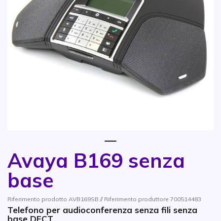
1
Avaya B169 senza
Vai all'inizio della galleria di immagini
base
Riferimento prodotto AVB169SB // Riferimento produttore 700514483
Telefono per audioconferenza senza fili senza
base DECT