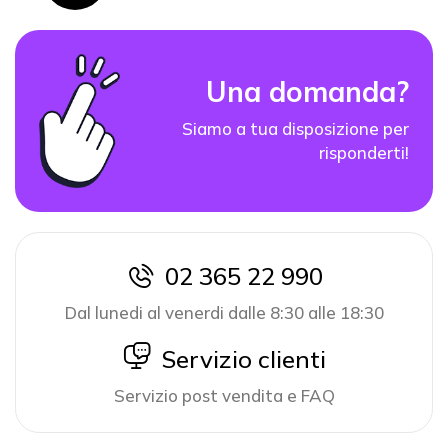
Una domanda?
Siamo a tua disposizione per
risponderti!
02 365 22 990
icon
Dal lunedi al venerdi dalle 8:30 alle 18:30
icon
Servizio clienti
Servizio post vendita e FAQ