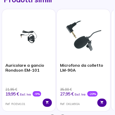
Auricolare a gancio
Microfono da colletto
Rondson EM-101
LM-90A
21,95 €
35,00 €
19,95 €
27,95 €
-9%
-20%
Escl. Iva
Escl. Iva
Ref: ROEM101
Ref: OKLM90A