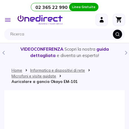
02 365 22 990
Linea Gratuita
Salta al contenuto
Toggle
Nav
VIDEOCONFERENZA
Scopri la nostra
guida
dettagliata
e diventa un esperto!
Home
Informatica e dispositivi di rete
Microfoni e visite guidate
Auricolare a gancio Okayo EM-101
Vai alla fine della galleria di immagini