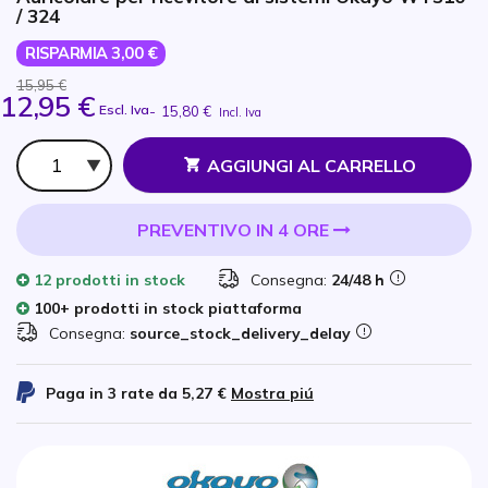
/ 324
RISPARMIA 3,00 €
15,95 €
12,95 €
Escl. Iva
-
15,80 €
Incl. Iva
Qtà
AGGIUNGI AL CARRELLO
PREVENTIVO IN 4 ORE
12 prodotti
in stock
Consegna:
24/48 h
100+ prodotti in stock piattaforma
Consegna:
source_stock_delivery_delay
Paga in 3 rate da
5,27 €
Mostra piú