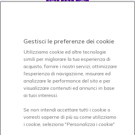
Icon
Icon
Icon
Icon
Paga facilmente ed in assoluta sicurezza
Gestisci le preferenze dei cookie
Accettiamo
Utilizziamo cookie ed altre tecnologie
simili per migliorare la tua esperienza di
acquisto, fornire i nostri servizi, ottimizzare
l’esperienza di navigazione, misurare ed
analizzare le performance del sito e per
visualizzare contenuti ed annunci in base
Onedirect, azienda del gruppo INCEPT
ai tuoi interessi.
Se non intendi accettare tutti i cookie o
vorresti saperne di più su come utilizziamo
i cookie, seleziona "Personalizza i cookie"