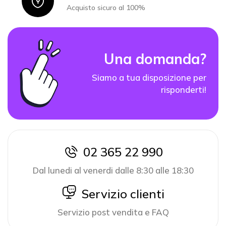
Icon
Acquisto sicuro al 100%
Una domanda?
Siamo a tua disposizione per
risponderti!
02 365 22 990
icon
Dal lunedi al venerdi dalle 8:30 alle 18:30
icon
Servizio clienti
Servizio post vendita e FAQ