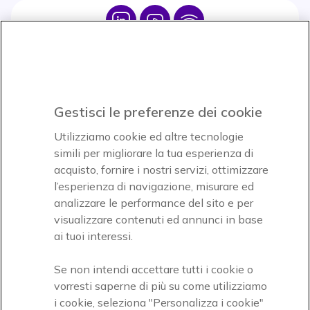
Icon
Icon
Icon
Icon
Paga facilmente ed in assoluta sicurezza
Gestisci le preferenze dei cookie
Accettiamo
Utilizziamo cookie ed altre tecnologie
simili per migliorare la tua esperienza di
acquisto, fornire i nostri servizi, ottimizzare
l’esperienza di navigazione, misurare ed
analizzare le performance del sito e per
Onedirect, azienda del gruppo INCEPT
visualizzare contenuti ed annunci in base
ai tuoi interessi.
Se non intendi accettare tutti i cookie o
vorresti saperne di più su come utilizziamo
i cookie, seleziona "Personalizza i cookie"