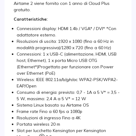
Airtame 2 viene fornito con 1 anno di Cloud Plus
gratuito.
Caratteristiche:
Connessioni display: HDMI 1.4b / VGA* / DVI* *Con
adattatore esterno.
Risoluzioni di uscita: 1920 x 1080 (fino a 60 Hz in
modalità progressiva)/1280 x 720 (fino a 60 Hz)
Connessioni: 1 x USB-C (alimentazione, HDMI, USB
host, Ethernet), 1 x porta Micro USB OTG
(Ethernet*)Progettato per funzionare con Power
over Ethernet (PoE)
Wireless: IEEE 802.11a/b/g/n/ac WPA2-PSK/WPA2-
EAP/Open
Consumo di energia: previsto: 0,7 - 1A a 5 V* = 3,5 -
5 W, massimo: 2,4 A a 5 V* = 12 W
Sistema Linux basato su Airtame OS
Frame rate Fino a 60 fps a 1080p
Risoluzioni di ingresso Fino a 4K
Portata wireless 20 m
Slot per lucchetto Kensington per Kensington