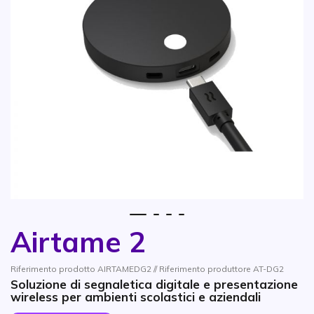
1
2
3
4
Airtame 2
Vai all'inizio della galleria di immagini
Riferimento prodotto AIRTAMEDG2 // Riferimento produttore AT-DG2
Soluzione di segnaletica digitale e presentazione
wireless per ambienti scolastici e aziendali