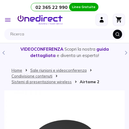
02 365 22 990
Linea Gratuita
Salta al contenuto
Toggle
Nav
VIDEOCONFERENZA
Scopri la nostra
guida
dettagliata
e diventa un esperto!
Home
Sale riunioni e videoconferenza
Condivisione contenuti
Sistemi di presentazione wireless
Airtame 2
Vai alla fine della galleria di immagini