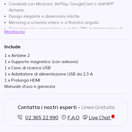
Condividi con Miracast, AirPlay, GoogleCast o dall'APP
Airtame
Design elegante e dimensioni ridotte
Mirroring a schermo intero o a finestra singola
Sicurezza con connessione a codice PIN, autenticazione di
Mostra piú
dominio Windows
Trasforma gli schermi inattivi in centri di informazione
Include
Con slot per lucchetto Kensington
1 anno di abbonamento gratuito a Cloud Plus.
1 x Airtame 2
1 x Supporto magnetico (con adesivo)
1 x Cavo di ricarica USB
1 x Adattatore di alimentazione USB da 2,3 A
1 x Prolunga HDMI
Manuale d'uso e garanzia
Contatta i nostri esperti -
Linea Gratuita
02 365 22 990
F.A.Q
Live Chat