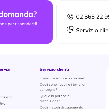
 domanda?
02 365 22 9
icon
one per risponderti!
icon
Servizio clie
rvizi
Servizio clienti
Come posso fare un ordine?
Quali sono i costi e i tempi di
consegna?
Qual è la politica di
aranzia
restituzione?
tive
Quali metodi di pagamento