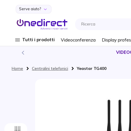
Serve aiuto?
Salta al contenuto
Tutti i prodotti
Videoconferenza
Display profes
VIDEO
Home
Centralini telefonici
Yeastar TG400
Vai alla fine della galleria di immagini