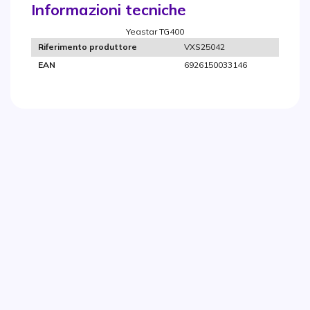
Informazioni tecniche
Yeastar TG400
VXS25042
Riferimento produttore
6926150033146
EAN