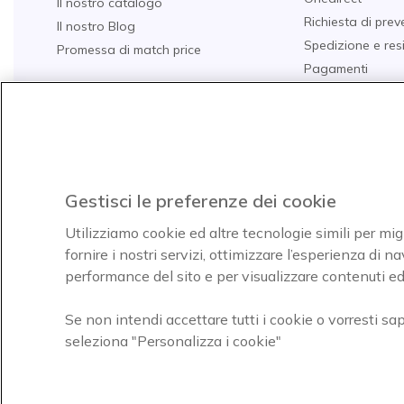
Il nostro catalogo
Richiesta di prev
Il nostro Blog
Spedizione e res
Promessa di match price
Pagamenti
Domande Freque
Guide all'acquist
I nostri TOP 10
Acquista per set
Gestisci le preferenze dei cookie
Utilizziamo cookie ed altre tecnologie simili per mig
fornire i nostri servizi, ottimizzare l’esperienza di 
Paga facilmente ed in assoluta
Icon
performance del sito e per visualizzare contenuti ed 
sicurezza
Se non intendi accettare tutti i cookie o vorresti sa
Onedirect, azienda del gruppo INCEPT
seleziona "Personalizza i cookie"
Condizioni d'uso
Condizioni di vendita
Disclaimer cont