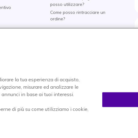
posso utilizzare?
entivo
Come posso rintracciare un
i
ordine?
nti
o
tore
liorare la tua esperienza di acquisto,
navigazione, misurare ed analizzare le
Accettiamo
annunci in base ai tuoi interessi.
perne di più su come utilizziamo i cookie,
enuti
Informativa sulla privacy
Cookies