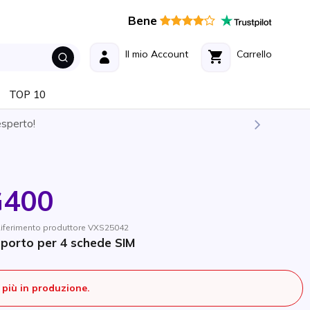
Bene
Il mio Account
Carrello
TOP 10
esperto!
G400
Riferimento produttore VXS25042
porto per 4 schede SIM
più in produzione.