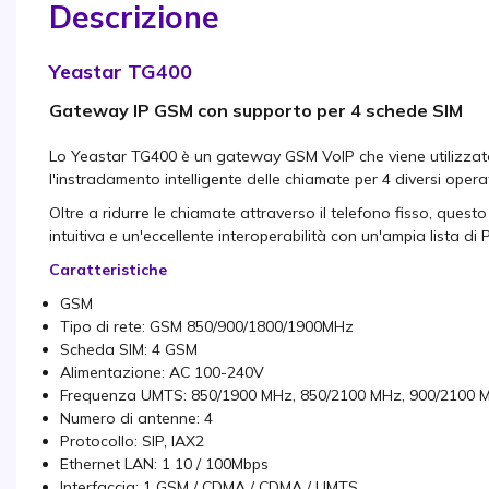
Descrizione
Yeastar TG400
Gateway IP GSM con supporto per 4 schede SIM
Lo Yeastar TG400 è un gateway GSM VoIP che viene utilizzato
l'instradamento intelligente delle chiamate per 4 diversi opera
Oltre a ridurre le chiamate attraverso il telefono fisso, qu
intuitiva e un'eccellente interoperabilità con un'ampia lista di P
Caratteristiche
GSM
Tipo di rete: GSM 850/900/1800/1900MHz
Scheda SIM: 4 GSM
Alimentazione: AC 100-240V
Frequenza UMTS: 850/1900 MHz, 850/2100 MHz, 900/2100 
Numero di antenne: 4
Protocollo: SIP, IAX2
Ethernet LAN: 1 10 / 100Mbps
Interfaccia: 1 GSM / CDMA / CDMA / UMTS