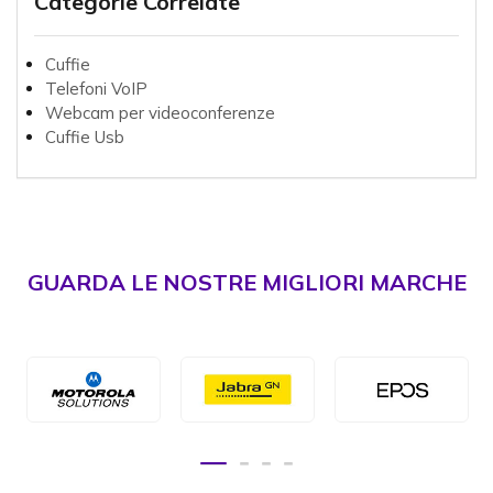
Categorie Correlate
Cuffie
Telefoni VoIP
Webcam per videoconferenze
Cuffie Usb
GUARDA LE NOSTRE MIGLIORI MARCHE
1
2
3
4