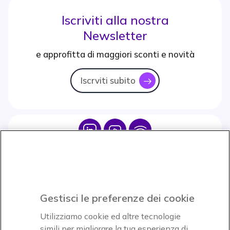
Iscriviti alla nostra
Newsletter
e approfitta di maggiori sconti e novità
Iscrviti subito
icon
Icon
Icon
Icon
Icon
Paga facilmente ed in assoluta sicurezza
Gestisci le preferenze dei cookie
Accettiamo
Utilizziamo cookie ed altre tecnologie
simili per migliorare la tua esperienza di