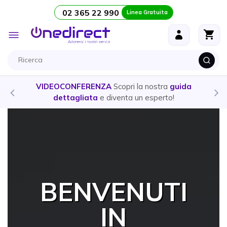
02 365 22 990
Linea Gratuita
Salta al contenuto
Toggle
Nav
i la nostra
guida
CUFFIE E AURICOLARI
- Ecco la guid
 un esperto!
prodotto
più adatto alle tu
BENVENUTI
IN