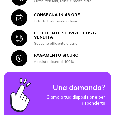
Cuffie, telefoni, talkie e molto altro
CONSEGNA IN 48 ORE
Icon
In tutta Italia, isole incluse
ECCELLENTE SERVIZIO POST-
Icon
VENDITA
Gestione efficiente e agile
PAGAMENTO SICURO
Icon
Acquisto sicuro al 100%
Una domanda?
Siamo a tua disposizione per
risponderti!