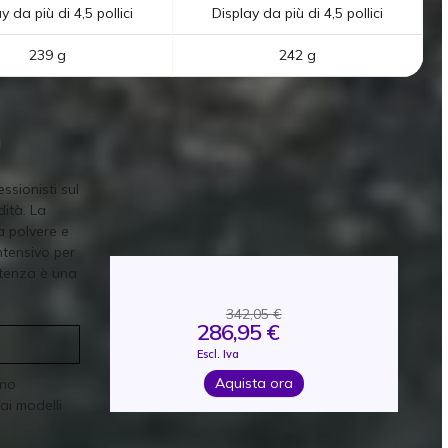
y da più di 4,5 pollici
Display da più di 4,5 pollici
239 g
242 g
G
sionisti sul
dità. La
la polvere e
ntensivo per
istenza è una
342,05 €
286,95 €
Escl. Iva
Aquista ora
eno
ai modelli