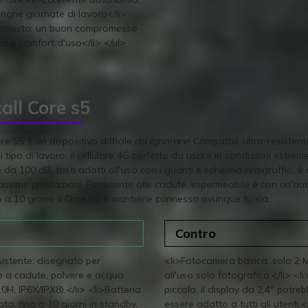
unghe giornate di lavoro</li>
robusto: un buon compromesso
za e comfort d'uso</li> </ul>
all Core s5
re S5 è un dispositivo difficile da ignorare! Compatto, ultra-resisten
i tipo di lavoro; il cellulare 4G perfetto da usare in condizioni estrem
 da 100 dB, tasti adatti all'uso con i guanti e schermo antigraffio, è 
assime prestazioni. Resistente alle cadute, impermeabile e con un'au
 a 10 giorni, il Core S5 ti mantiene connesso ovunque tu sia.
Contro
sistente: disegnato per
<li>Fotocamera basica: solo 2 M
e a cadute, polvere e acqua
all'uso solo fotografico.</li> <
H, IP6X/IPX8).</li> <li>Batteria
piccolo: il display da 2,4" potre
ta: fino a 10 giorni in standby,
essere adatto a tutti gli utenti.<