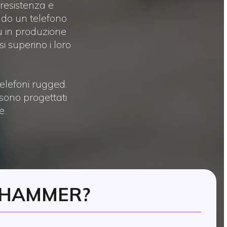
 resistenza e
ndo un telefono
iù in produzione
i superino i loro
telefoni rugged.
 sono progettati
e.
 HAMMER?