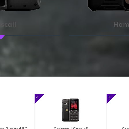
scall
Ham
Crosscall
ISTENTI PROGETTATI PER L'AVVENTURA
2
3
one Rugged 5G
Crosscall Core s5
Cro