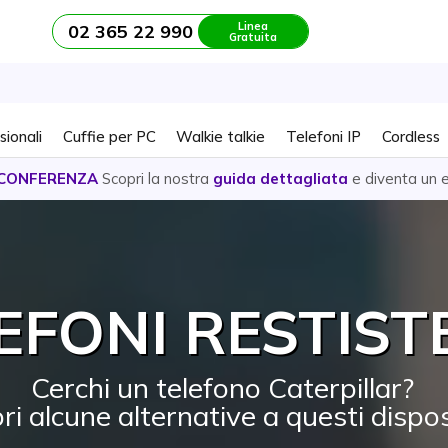
Linea
02 365 22 990
Gratuita
sionali
Cuffie per PC
Walkie talkie
Telefoni IP
Cordless
ta un esperto!
EFONI RESTIST
Cerchi un telefono Caterpillar?
ri alcune alternative a questi disposi