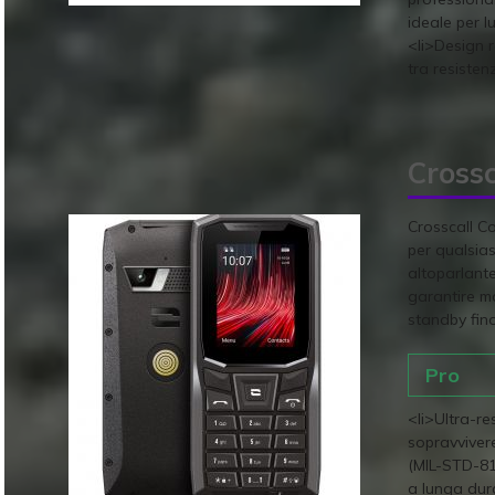
ideale per l
<li>Design 
tra resisten
Crossc
Crosscall Co
per qualsias
altoparlante
garantire m
standby fino
Pro
<li>Ultra-re
sopravviver
(MIL-STD-810
a lunga dura