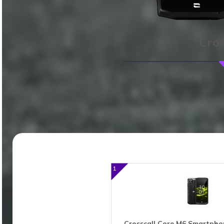
Cros
CELLULARI RES
1
Crosscall Core M6 Smartph