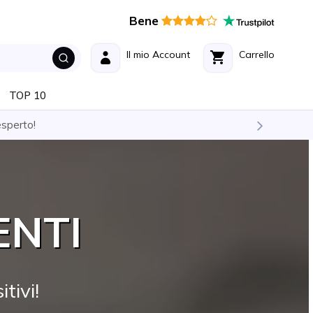
Bene
Il mio Account
Carrello
TOP 10
CUFFIE E AURICOLARI
- Ec
ENTI
tivi!