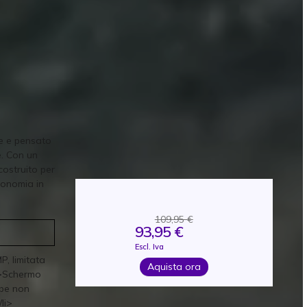
te e pensato
e. Con un
costruito per
tonomia in
109,95 €
93,95 €
Escl. Iva
P, limitata
Aquista ora
li>Schermo
bbe non
/li>