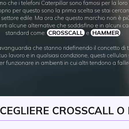
mo che i telefoni Caterpillar sono famosi per la loro
prio per questo sono la prima scelta se stai cerca
il settore edile. Ma ora che questo marchio non è p
rti alcune alternative che soddisfino e in alcuni cas
standard come:
CROSSCALL
e
HAMMER
.
'avanguardia che stanno ridefinendo il concetto di 
tuo lavoro e in qualsiasi condizione, questi cellulari
er funzionare in ambienti in cui altri tendono a fallir
CEGLIERE CROSSCALL O