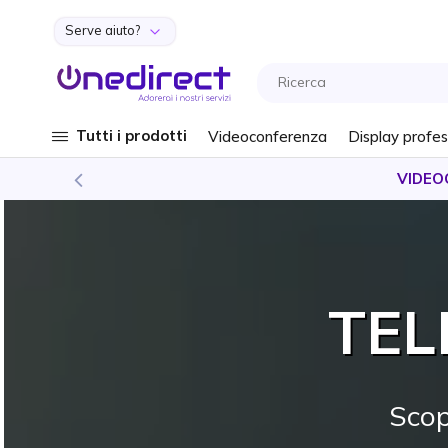
Serve aiuto?
Salta al contenuto
Tutti i prodotti
Videoconferenza
Display profes
VIDEOCONFERENZA
Scopri la nostra
guida dettagliata
e diven
TEL
Scop