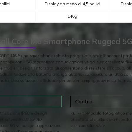
ollici
Display da meno di 4,5 pollici
Displa
146g
call Core M6 Smartphone Rugged 5
 CORE-M6 è uno smartphone robusto progettato per affiancare i profes
tibile con il 5G, garantisce comunicazioni veloci e un’eccellente flui
ne IP68 e il design rinforzato gli consentono di resistere all’acqua, al
otidiani. Grazie alla batteria a lunga autonomia, assicura un utilizzo i
rnata. Una soluzione affidabile per ambienti impegnativi in cui la res
Contro
tificazione IP68 e design
<ul> <li>Modulo fotografico m
r ambienti difficili</li>
orientato al multimedia rispetto 
ione 5G veloce per applicazioni
premium</li> </ul>
i</li> <li>Eccellente autonomia,