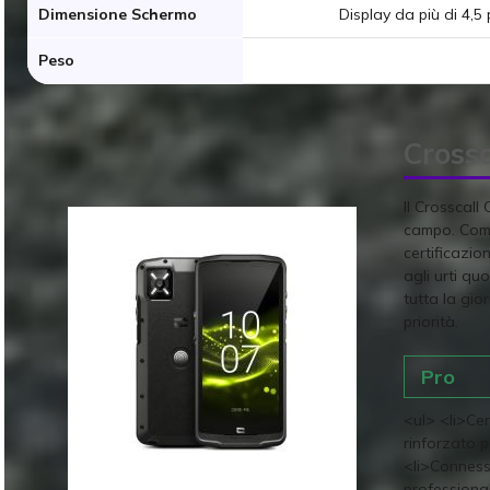
Dimensione Schermo
Display da più di 4,5 p
Peso
Cross
Il Crosscall
campo. Compa
certificazio
agli urti qu
tutta la gio
priorità.
Pro
<ul> <li>Cer
rinforzato pe
<li>Conness
professional