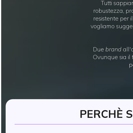
Tutti sappia
robustezza, pro
resistente per 
vogliamo suggeri
Due
brand
all
Ovunque sia il 
p
PERCHÈ S