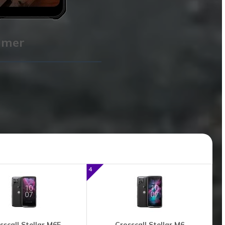
mer
 E L'INDUSTRIA
4
sscall Stellar M6E
Crosscall Stellar M6