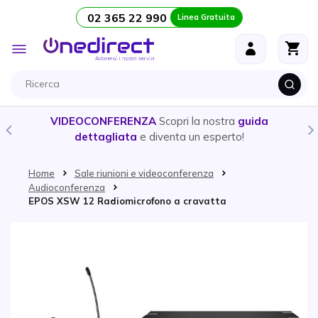
02 365 22 990
Linea Gratuita
Salta al contenuto
Toggle
Nav
VIDEOCONFERENZA
Scopri la nostra
guida
dettagliata
e diventa un esperto!
Home
Sale riunioni e videoconferenza
Audioconferenza
EPOS XSW 12 Radiomicrofono a cravatta
Vai alla fine della galleria di immagini