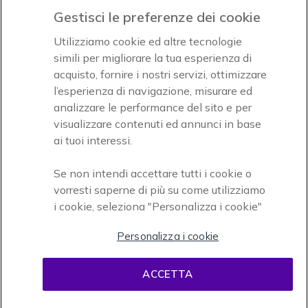
Gestisci le preferenze dei cookie
Accettiamo
Utilizziamo cookie ed altre tecnologie
simili per migliorare la tua esperienza di
acquisto, fornire i nostri servizi, ottimizzare
l’esperienza di navigazione, misurare ed
analizzare le performance del sito e per
visualizzare contenuti ed annunci in base
Onedirect, azienda del gruppo INCEPT
ai tuoi interessi.
Se non intendi accettare tutti i cookie o
vorresti saperne di più su come utilizziamo
i cookie, seleziona "Personalizza i cookie"
Personalizza i cookie
Condizioni d'uso
Condizioni di vendita
Disclaimer
ACCETTA
contenuti
Informativa sulla privacy
Cookies