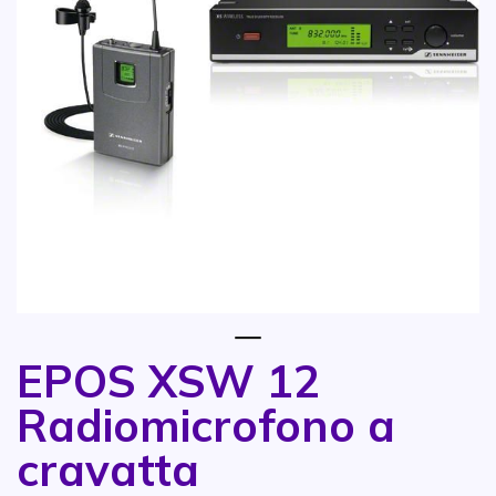
1
EPOS XSW 12
Vai all'inizio della galleria di immagini
Radiomicrofono a
cravatta