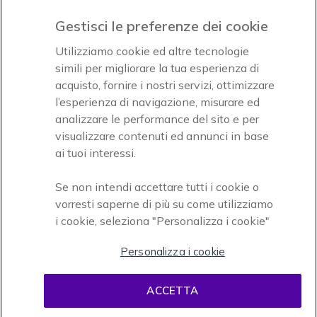
Gestisci le preferenze dei cookie
Icon
Icon
Icon
Utilizziamo cookie ed altre tecnologie
simili per migliorare la tua esperienza di
acquisto, fornire i nostri servizi, ottimizzare
Icon
Paga facilmente ed in assoluta sicurezza
l’esperienza di navigazione, misurare ed
analizzare le performance del sito e per
Accettiamo
visualizzare contenuti ed annunci in base
ai tuoi interessi.
Se non intendi accettare tutti i cookie o
vorresti saperne di più su come utilizziamo
i cookie, seleziona "Personalizza i cookie"
Onedirect, azienda del gruppo INCEPT
Personalizza i cookie
ACCETTA