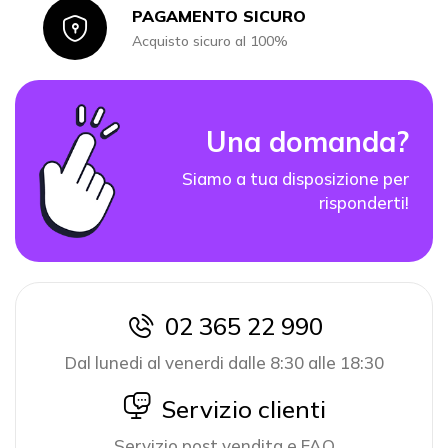
PAGAMENTO SICURO
Icon
Acquisto sicuro al 100%
Una domanda?
Siamo a tua disposizione per
risponderti!
02 365 22 990
icon
Dal lunedi al venerdi dalle 8:30 alle 18:30
icon
Servizio clienti
Servizio post vendita e FAQ