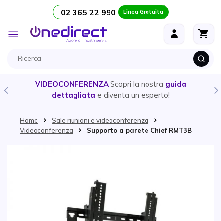
02 365 22 990
Linea Gratuita
Salta al contenuto
Toggle
Nav
VIDEOCONFERENZA
Scopri la nostra
guida
dettagliata
e diventa un esperto!
Home
Sale riunioni e videoconferenza
Videoconferenza
Supporto a parete Chief RMT3B
Vai alla fine della galleria di immagini