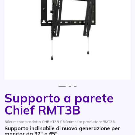
1
2
3
Supporto a parete
Vai all'inizio della galleria di immagini
Chief RMT3B
Riferimento prodotto CHRMT3B // Riferimento produttore RMT3B
Supporto inclinabile di nuova generazione per
monitor da 32" a 65".