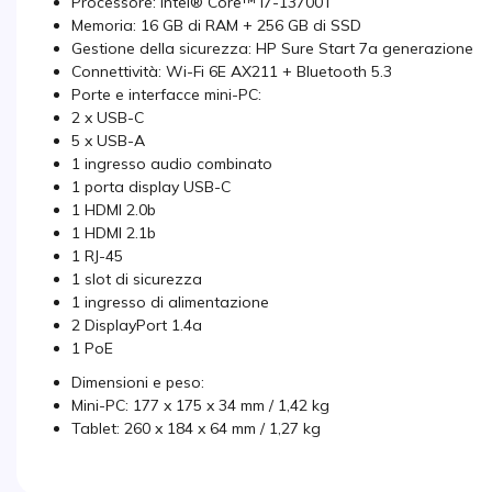
Processore: Intel® Core™ i7-13700T
Memoria: 16 GB di RAM + 256 GB di SSD
Gestione della sicurezza: HP Sure Start 7a generazione
Connettività: Wi-Fi 6E AX211 + Bluetooth 5.3
Porte e interfacce mini-PC:
2 x USB-C
5 x USB-A
1 ingresso audio combinato
1 porta display USB-C
1 HDMI 2.0b
1 HDMI 2.1b
1 RJ-45
1 slot di sicurezza
1 ingresso di alimentazione
2 DisplayPort 1.4a
1 PoE
Dimensioni e peso:
Mini-PC: 177 x 175 x 34 mm / 1,42 kg
Tablet: 260 x 184 x 64 mm / 1,27 kg