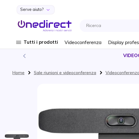
Serve aiuto?
Salta al contenuto
Tutti i prodotti
Videoconferenza
Display profes
VIDEO
Home
Sale riunioni e videoconferenza
Videoconferenz
Vai alla fine della galleria di immagini