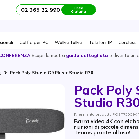
Linea
02 365 22 990
Gratuita
sionali
Cuffie per PC
Walkie talkie
Telefoni IP
Cordless
CONFERENZA
Scopri la nostra
guida dettagliata
e diventa un 
a
Pack Poly Studio G9 Plus + Studio R30
Pack Poly 
Studio R3
Riferimento prodotto POSTR30G9KI
Barra video 4K con elabo
riunioni di piccole dimens
Teams pronte all'uso!