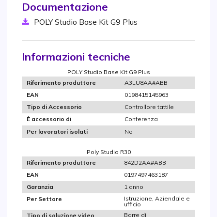
Documentazione
POLY Studio Base Kit G9 Plus
Informazioni tecniche
POLY Studio Base Kit G9 Plus
A3LU8AA#ABB
Riferimento produttore
0198415145963
EAN
Controllore tattile
Tipo di Accessorio
Conferenza
È accessorio di
No
Per lavoratori isolati
Poly Studio R30
842D2AA#ABB
Riferimento produttore
0197497463187
EAN
1 anno
Garanzia
Istruzione, Aziendale e
Per Settore
ufficio
Barre di
Tipo di soluzione video