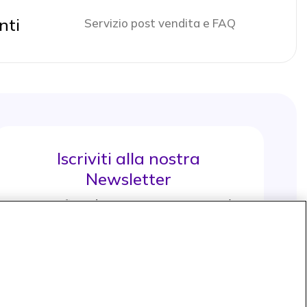
nti
Servizio post vendita e FAQ
Iscriviti alla nostra
Newsletter
e approfitta di maggiori sconti e novità
Iscrviti subito
icon
Icon
Icon
Icon