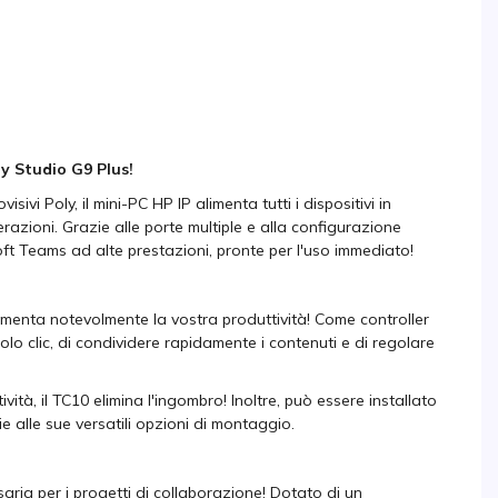
ly Studio G9 Plus!
vi Poly, il mini-PC HP IP alimenta tutti i dispositivi in
terazioni. Grazie alle porte multiple e alla configurazione
oft Teams ad alte prestazioni, pronte per l'uso immediato!
umenta notevolmente la vostra produttività! Come controller
olo clic, di condividere rapidamente i contenuti e di regolare
tà, il TC10 elimina l'ingombro! Inoltre, può essere installato
zie alle sue versatili opzioni di montaggio.
aria per i progetti di collaborazione! Dotato di un