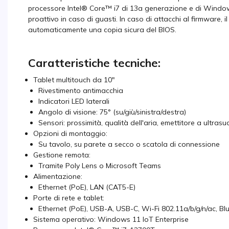
processore Intel® Core™ i7 di 13a generazione e di Windows
proattivo in caso di guasti. In caso di attacchi al firmware, 
automaticamente una copia sicura del BIOS.
Caratteristiche tecniche:
Tablet multitouch da 10"
Rivestimento antimacchia
Indicatori LED laterali
Angolo di visione: 75° (su/giù/sinistra/destra)
Sensori: prossimità, qualità dell'aria, emettitore a ultrasu
Opzioni di montaggio:
Su tavolo, su parete a secco o scatola di connessione
Gestione remota:
Tramite Poly Lens o Microsoft Teams
Alimentazione:
Ethernet (PoE), LAN (CAT5-E)
Porte di rete e tablet:
Ethernet (PoE), USB-A, USB-C, Wi-Fi 802.11a/b/g/n/ac, Bl
Sistema operativo: Windows 11 IoT Enterprise