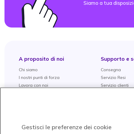
Siamo a tua disposizi
A proposito di noi
Supporto e se
Chi siamo
Consegna
I nostri punti di forza
Servizio Resi
Lavora con noi
Servizio clienti
Servizio grandi aziende
Gestione della G
Tutti i nostri servizi
Garanzie Aggiun
Onedirect
Il nostro catalogo
Richiesta di prev
Il nostro Blog
Spedizione e res
Promessa di match price
Gestisci le preferenze dei cookie
Pagamenti